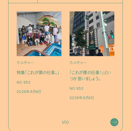
カルチャー
カルチャー
フー
特集「これが僕の仕事。」
「これが僕の仕事！」とい
13
つか言いましょう。
老舗
NO.953
物。
NO.953
2026年8月6日
根本
2026年8月6日
浜
202
1/10