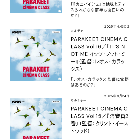
「『カニバイシュ』は地味とディ
スられがちな前半も面白いの
か？」
2025年4月30日
カルチャー
PARAKEET CINEMA C
LASS Vol.16／『IT’S N
OT ME イッツ・ノット・ミ
ー』（監督：レオス・カラッ
クス）
「レオス・カラックス監督に覚悟
はあるのか？」
2025年3月24日
カルチャー
PARAKEET CINEMA C
LASS Vol.15／『陪審員2
番』（監督：クリント・イース
トウッド）