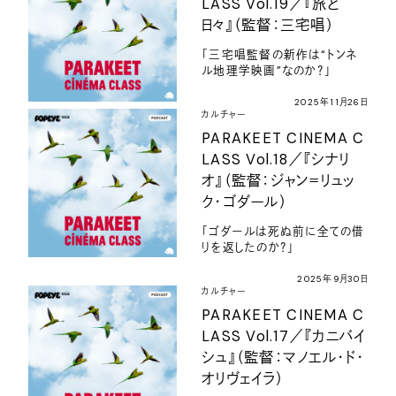
LASS Vol.19／『旅と
日々』（監督：三宅唱）
「三宅唱監督の新作は“トンネ
ル地理学映画”なのか？」
2025年11月26日
カルチャー
PARAKEET CINEMA C
LASS Vol.18／『シナリ
オ』（監督：ジャン＝リュッ
ク・ゴダール）
「ゴダールは死ぬ前に全ての借
りを返したのか？」
2025年9月30日
カルチャー
PARAKEET CINEMA C
LASS Vol.17／『カニバイ
シュ』（監督：マノエル・ド・
オリヴェイラ）