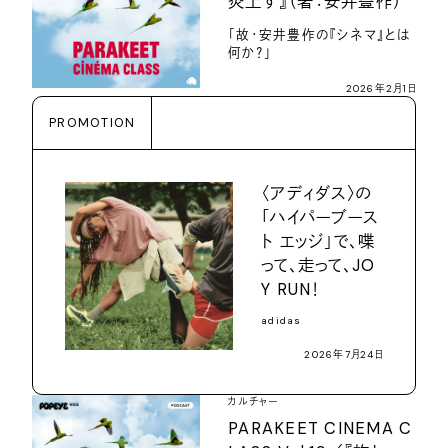
炎上す』（著：安井豊作）
「故・安井豊作の『シネマ』とは
何か？」
2026年2月1日
PROMOTION
〈アディダス〉の
「ハイパーブース
ト エッジ」で、喋
って、走って、JO
Y RUN！
adidas
2026年7月24日
カルチャー
PARAKEET CINEMA C