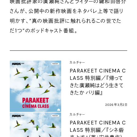
映画批評家の廣瀬純さんとライターの鍵和田啓介
さんが、公開中の新作映画をネタバレ上等で語り
明かす、”真の映画批評に触れられるこの世でた
だ1つ”のポッドキャスト番組。
カルチャー
PARAKEET CINEMA C
LASS 特別編／『帰って
きた廣瀬純はどう生きて
きたか パリ編』
2026年3月2日
カルチャー
PARAKEET CINEMA C
LASS 特別編／『シネ砦