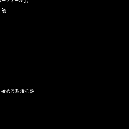
ューディール」。
会議
ら始める政治の話