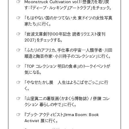
☞
Moonstruck Cultivation vol.1「想像力を取り戻
す：『ディープ・ルッキング』アートクラブ」をチェック。
☞
「もはやない国のかつてない光 東ドイツの女性写真
家たち」に行く。
☞
「岩波文庫創刊100年記念 読者リクエスト復刊
2027」をチェックする。
☞
「ふたりのアフリカ、手仕事の宇宙―人類学者・川田
順造と陶芸作家・小川待子のコレクション」に行く。
☞
「TOP コレクション 明日の食卓」のトークイベントが
気になる。
☞
「やなせたかし展 人生はよろこばせごっこ」に行
く。
☞
「山室眞二の薯版画〈かまくら博物誌〉 / 併陳 コレ
クション 暮らしの中で」に行く。
☞
『ブック・アクティビスト』Irma Boom: Book
Activist 展に行く。