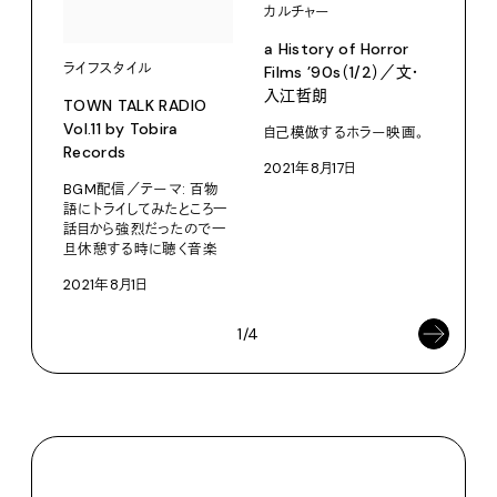
カル
カルチャー
a Hi
a History of Horror
ライフスタイル
Fil
Films ’90s（1/2）／文・
倉圭
入江哲朗
TOWN TALK RADIO
Vol.11 by Tobira
クロ
自己模倣するホラー映画。
Records
チョ
2021年8月17日
202
BGM配信／テーマ: 百物
語にトライしてみたところ一
話目から強烈だったので一
旦休憩する時に聴く音楽
2021年8月1日
1/4