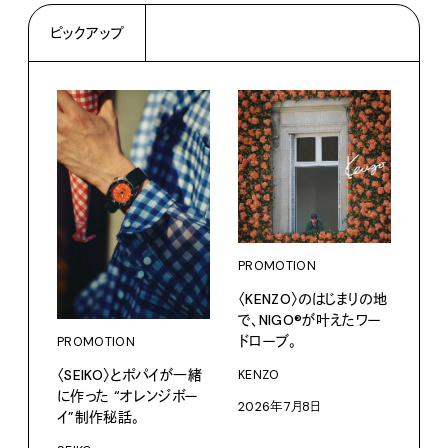
ピックアップ
PROMOTION
PRO
〈KENZO〉のはじまりの地
愛しの
で、NIGO®が叶えたワー
パリ
ドローブ。
PROMOTION
ホテ
るか
〈SEIKO〉とポパイが一緒
KENZO
に作った “オレンジボー
202
2026年7月8日
イ”制作秘話。