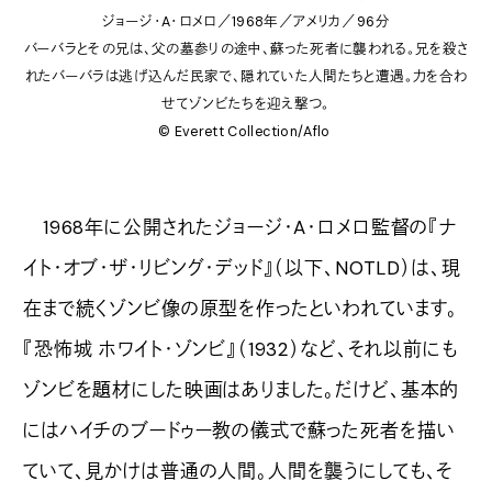
ジョージ・A・ロメロ／1968年／アメリカ／96分
バーバラとその兄は、父の墓参りの途中、蘇った死者に襲われる。兄を殺さ
れたバーバラは逃げ込んだ民家で、隠れていた人間たちと遭遇。力を合わ
せてゾンビたちを迎え撃つ。
© Everett Collection/Aflo
1968年に公開されたジョージ・A・ロメロ監督の『ナ
イト・オブ・ザ・リビング・デッド』（以下、NOTLD）は、現
在まで続くゾンビ像の原型を作ったといわれています。
『恐怖城 ホワイト・ゾンビ』（1932）など、それ以前にも
ゾンビを題材にした映画はありました。だけど、基本的
にはハイチのブードゥー教の儀式で蘇った死者を描い
ていて、見かけは普通の人間。人間を襲うにしても、そ