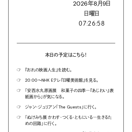
2026
年
8
月
9
日
日
曜日
０７:２６:５９
本日の予定はこちら！
☞
『おれの映画人生』を読む。
☞
20:00〜NHK Eテレ『日曜美術館』を見る。
☞
「安西水丸原画展 和菓子の四季―『あじわい』表
紙画から」が気になる。
☞
ジャン・ジュリアン「The Guests」に行く。
☞
「ぬけみち展 かわす・つくる・ともにいる―生きるた
めの回路」に行く。