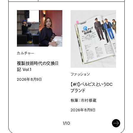
カルチャー
ライ
複製技術時代の交換日
記 Vol.1
見え
ファッション
なく
2026年8月9日
【#1】パルビスというDC
V・
ブランド
ABC
執筆：市村修蔵
202
2026年8月9日
1/10