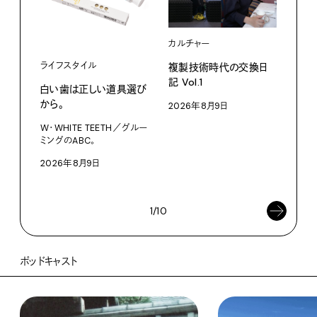
カルチャー
ライフスタイル
複製技術時代の交換日
記 Vol.1
白い歯は正しい道具選び
ファ
から。
2026年8月9日
【#
W・WHITE TEETH／グルー
ブラ
ミングのABC。
執筆
2026年8月9日
202
1/10
ポッドキャスト