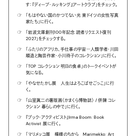
す：『ディープ・ルッキング』アートクラブ」をチェック。
☞
「もはやない国のかつてない光 東ドイツの女性写真
家たち」に行く。
☞
「岩波文庫創刊100年記念 読者リクエスト復刊
2027」をチェックする。
☞
「ふたりのアフリカ、手仕事の宇宙―人類学者・川田
順造と陶芸作家・小川待子のコレクション」に行く。
☞
「TOP コレクション 明日の食卓」のトークイベントが
気になる。
☞
「やなせたかし展 人生はよろこばせごっこ」に行
く。
☞
「山室眞二の薯版画〈かまくら博物誌〉 / 併陳 コレ
クション 暮らしの中で」に行く。
☞
『ブック・アクティビスト』Irma Boom: Book
Activist 展に行く。
☞
「マリメッコ展 模様のちから Marimekko: Art