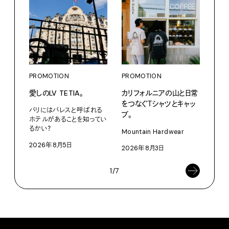
PROMOTION
PROMOTION
PRO
愛しのLV TETIA。
カリフォルニアの山と日常
〈ア
をつなぐＴシャツとキャッ
ブー
パリにはパレスと呼ばれる
プ。
て、走
ホテルがあることを知ってい
るかい？
Mountain Hardwear
adid
2026年8月5日
2026年8月3日
202
1/7