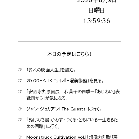
2026
年
8
月
9
日
日
曜日
１３:５９:３７
本日の予定はこちら！
☞
『おれの映画人生』を読む。
☞
20:00〜NHK Eテレ『日曜美術館』を見る。
☞
「安西水丸原画展 和菓子の四季―『あじわい』表
紙画から」が気になる。
☞
ジャン・ジュリアン「The Guests」に行く。
☞
「ぬけみち展 かわす・つくる・ともにいる―生きるた
めの回路」に行く。
☞
Moonstruck Cultivation vol.1「想像力を取り戻