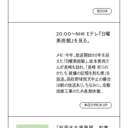
BOOK
20:00〜NHK Eテレ『日曜
美術館』を見る。
メモ：今年、放送開始50年を迎
えた「日曜美術館」。坂本美雨さ
んが長崎を訪れ、「長崎 祈りの
かたち 被爆の記憶を刻む美」を
放送。高校野球雨天中止の場合
は朝の放送あり。ちなみに、全館
改修工事のため長期休館...
本日のPICK UP
「安西水丸原画展 和菓