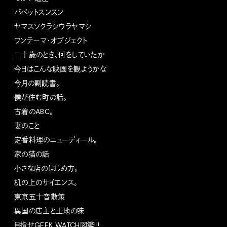
パペットスンスン
ヤマスソクラシウラヤマシ
ワンテーマ・オブジェクト
二十歳のとき、何をしていたか
今日はこんな映画を観ようかな
今月の副読書。
僕が住む町の話。
古着のABC。
妻のこと
定番料理のニューディール。
家の猫の話
小さな店のはじめ方。
机の上のサイエンス。
東京五十音散策
異国の店主と土地の味
目指せGEEK WATCH図鑑!!!