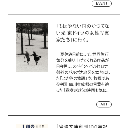
EVENT
「もはやない国のかつてな
い光 東ドイツの女性写真
家たち」に行く。
夏休み目前にして、世界旅行
気分を盛り上げてくれる作品が
目白押し。スペイン・バルセロナ
郊外のバルボナ地区を舞台にし
た『よき谷の物語』や、故郷であ
る中国・四川省成都の言葉を辿
った『春樹』などの映画も気に...
ART
「岩波文庫創刊100年記