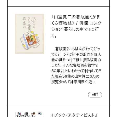
「山室眞二の薯版画〈かま
くら博物誌〉 / 併陳 コレク
ション 暮らしの中で」に行
く。
薯版画（いもはんが）って知っ
てる？ ジャガイモの断面を彫り、
絵の具をつけて紙に摺る版画の
ことだ。そんな薯版画を独学で
50年以上にわたって制作してき
た現在86歳の山室眞二さんの
展覧会が、『神奈川県立近...
ART
『ブック・アクティビスト』