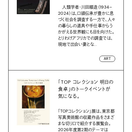
人類学者・川田順造（1934–
2024）は、口頭伝承が豊かに息
づく社会を調査する一方で、人々
の暮らしの道具や手仕事からう
かがえる世界観にも目を向けた。
とりわけアフリカでの調査では、
現地で出会い妻とな...
ART
「TOP コレクション 明日の
食卓」のトークイベントが
気になる。
「TOPコレクション」展は、東京都
写真美術館の収蔵作品をさまざ
まな切り口で紹介する展覧会。
2026年度第2期のテーマは