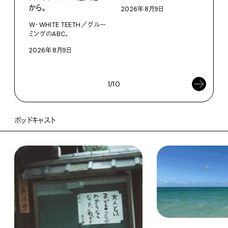
ファ
から。
2026年8月9日
【#
W・WHITE TEETH／グルー
ブラ
ミングのABC。
執筆
2026年8月9日
202
1/10
ポッドキャスト