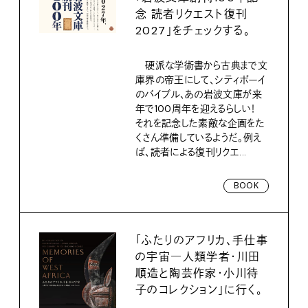
念 読者リクエスト復刊
2027」をチェックする。
硬派な学術書から古典まで文
庫界の帝王にして、シティボーイ
のバイブル、あの岩波文庫が来
年で100周年を迎えるらしい！
それを記念した素敵な企画をた
くさん準備しているようだ。例え
ば、読者による復刊リクエ...
BOOK
「ふたりのアフリカ、手仕事
の宇宙―人類学者・川田
順造と陶芸作家・小川待
子のコレクション」に行く。