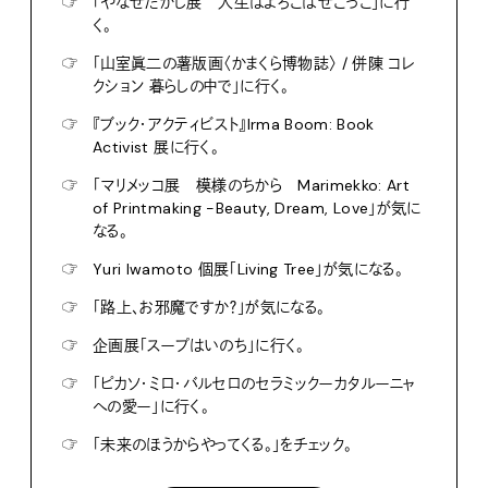
☞
「やなせたかし展 人生はよろこばせごっこ」に行
く。
☞
「山室眞二の薯版画〈かまくら博物誌〉 / 併陳 コレ
クション 暮らしの中で」に行く。
☞
『ブック・アクティビスト』Irma Boom: Book
Activist 展に行く。
☞
「マリメッコ展 模様のちから Marimekko: Art
of Printmaking -Beauty, Dream, Love」が気に
なる。
☞
Yuri Iwamoto 個展「Living Tree」が気になる。
☞
「路上、お邪魔ですか？」が気になる。
☞
企画展「スープはいのち」に行く。
☞
「ピカソ・ミロ・バルセロのセラミックーカタルーニャ
への愛ー」に行く。
☞
「未来のほうからやってくる。」をチェック。