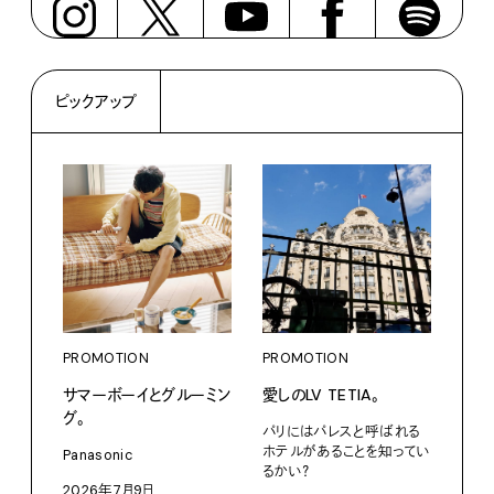
ピックアップ
PROMOTION
PROMOTION
PRO
サマーボーイとグルーミン
愛しのLV TETIA。
〈ア
グ。
ブー
パリにはパレスと呼ばれる
て、走
ホテルがあることを知ってい
Panasonic
るかい？
adid
2026年7月9日