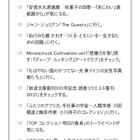
☞
「安西水丸原画展 和菓子の四季―『あじわい』表
紙画から」が気になる。
☞
ジャン・ジュリアン「The Guests」に行く。
☞
「ぬけみち展 かわす・つくる・ともにいる―生きるた
めの回路」に行く。
☞
Moonstruck Cultivation vol.1「想像力を取り戻
す：『ディープ・ルッキング』アートクラブ」をチェック。
☞
「もはやない国のかつてない光 東ドイツの女性写真
家たち」に行く。
☞
「岩波文庫創刊100年記念 読者リクエスト復刊
2027」をチェックする。
☞
「ふたりのアフリカ、手仕事の宇宙―人類学者・川田
順造と陶芸作家・小川待子のコレクション」に行く。
☞
「TOP コレクション 明日の食卓」のトークイベントが
気になる。