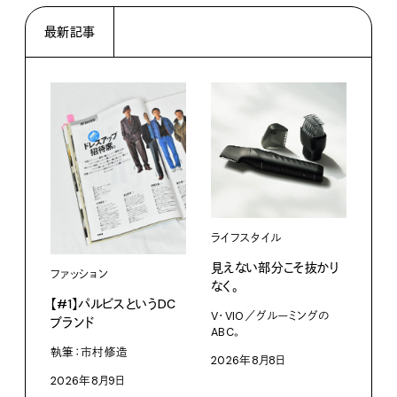
最新記事
ライフスタイル
カル
見えない部分こそ抜かり
あに
ファッション
なく。
猫』
【#1】パルビスというDC
らし
V・VIO／グルーミングの
ブランド
ABC。
今日
かな。
執筆：市村修造
2026年8月8日
202
2026年8月9日