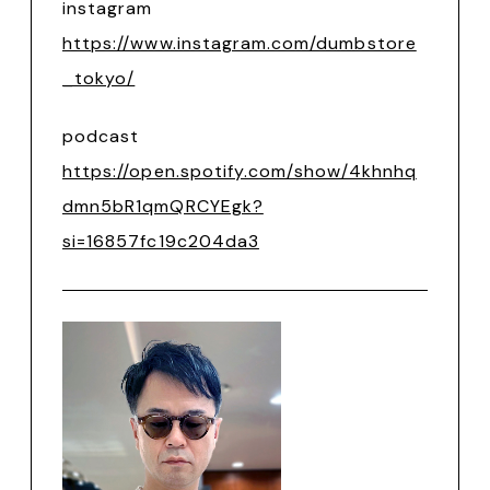
instagram
https://www.instagram.com/dumbstore
_tokyo/
podcast
https://open.spotify.com/show/4khnhq
dmn5bR1qmQRCYEgk?
si=16857fc19c204da3