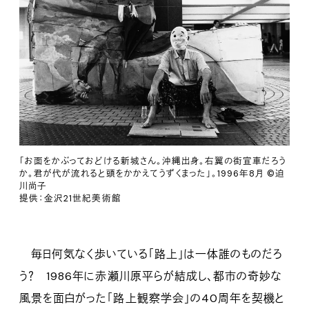
「お面をかぶっておどける新城さん。沖縄出身。右翼の街宣車だろう
か。君が代が流れると頭をかかえてうずくまった」。1996年8月 ©迫
川尚子
提供：金沢21世紀美術館
毎日何気なく歩いている「路上」は一体誰のものだろ
う？ 1986年に赤瀬川原平らが結成し、都市の奇妙な
風景を面白がった「路上観察学会」の40周年を契機と