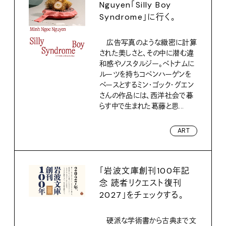
Nguyen「Silly Boy
Syndrome」に行く。
広告写真のような緻密に計算
された美しさと、その中に潜む違
和感やノスタルジー。ベトナムに
ルーツを持ちコペンハーゲンを
ベースとするミン・ゴック・グエン
さんの作品には、西洋社会で暮
らす中で生まれた葛藤と思...
ART
「岩波文庫創刊100年記
念 読者リクエスト復刊
2027」をチェックする。
硬派な学術書から古典まで文