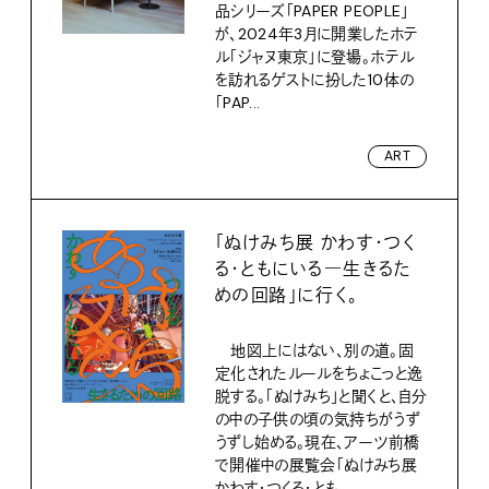
品シリーズ「PAPER PEOPLE」
が、2024年3月に開業したホテ
ル「ジャヌ東京」に登場。ホテル
を訪れるゲストに扮した10体の
「PAP...
ART
「ぬけみち展 かわす・つく
る・ともにいる―生きるた
めの回路」に行く。
地図上にはない、別の道。固
定化されたルールをちょこっと逸
脱する。「ぬけみち」と聞くと、自分
の中の子供の頃の気持ちがうず
うずし始める。現在、アーツ前橋
で開催中の展覧会「ぬけみち展
かわす・つくる・とも...