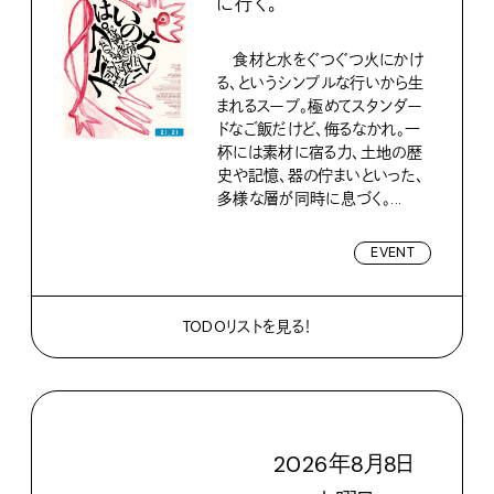
に行く。
食材と水をぐつぐつ火にかけ
る、というシンプルな行いから生
まれるスープ。極めてスタンダー
ドなご飯だけど、侮るなかれ。一
杯には素材に宿る力、土地の歴
史や記憶、器の佇まいといった、
多様な層が同時に息づく。...
EVENT
TODOリストを見る！
2026
年
8
月
8
日