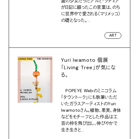
歳の少女だったアルミ・ラティア
が日記に綴ったこの言葉は、のち
に世界中で愛される〈マリメッコ〉
の礎となった。...
ART
Yuri Iwamoto 個展
「Living Tree」が気にな
る。
POPEYE Webのミニコラム
「タウントーク」にも執筆いただ
いたガラスアーティストのYuri
Iwamotoさん。植物、果実、身体
などをモチーフとした作品は工
芸の枠を飛び出し、伸びやかで
生き生きと...