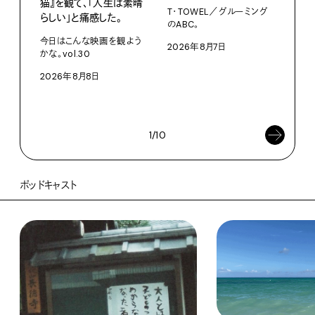
猫』を観て、「人生は素晴
Mot
T・TOWEL／グルーミング
らしい」と痛感した。
た、
のABC。
クス
今日はこんな映画を観よう
2026年8月7日
かな。vol.30
3D
を作
2026年8月8日
ム「A
202
1/10
ポッドキャスト