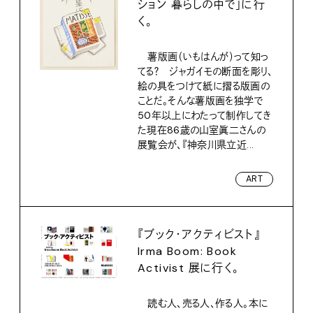
ション 暮らしの中で」に行
く。
薯版画（いもはんが）って知っ
てる？ ジャガイモの断面を彫り、
絵の具をつけて紙に摺る版画の
ことだ。そんな薯版画を独学で
50年以上にわたって制作してき
た現在86歳の山室眞二さんの
展覧会が、『神奈川県立近...
ART
『ブック・アクティビスト』
Irma Boom: Book
Activist 展に行く。
読む人、売る人、作る人。本に