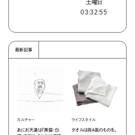
土
曜日
０３:３２:５６
最新記事
カルチャー
ライフスタイル
ファ
あにお天湯は『黒猫・白
タオルは両A面のものを。
渋⾕『