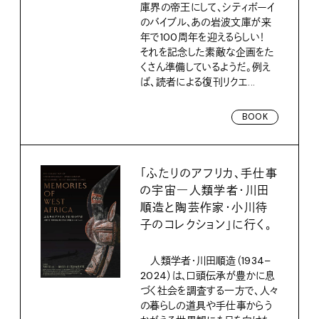
庫界の帝王にして、シティボーイ
のバイブル、あの岩波文庫が来
年で100周年を迎えるらしい！
それを記念した素敵な企画をた
くさん準備しているようだ。例え
ば、読者による復刊リクエ...
BOOK
「ふたりのアフリカ、手仕事
の宇宙―人類学者・川田
順造と陶芸作家・小川待
子のコレクション」に行く。
人類学者・川田順造（1934–
2024）は、口頭伝承が豊かに息
づく社会を調査する一方で、人々
の暮らしの道具や手仕事からう