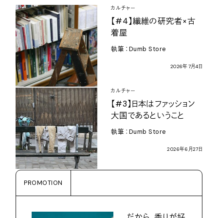
カルチャー
【
#4
】繊維の研究者
×
古
着屋
執筆：
Dumb Store
2026
年
7
月
4
日
カルチャー
【
#3
】日本はファッション
大国であるということ
執筆：
Dumb Store
2026
年
6
月
27
日
PROMOTION
だから、香りが好