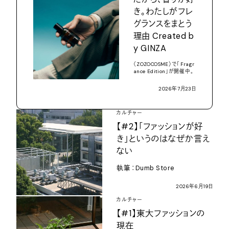
き。わたしがフレ
グランスをまとう
理由
Created b
y GINZA
〈
ZOZOCOSME
〉で「
Fragr
ance Edition
」が開催中。
2026
年
7
月
23
日
カルチャー
【
#2
】「ファッションが好
き」というのはなぜか言え
ない
執筆：
Dumb Store
2026
年
6
月
19
日
カルチャー
【
#1
】東大ファッションの
現在