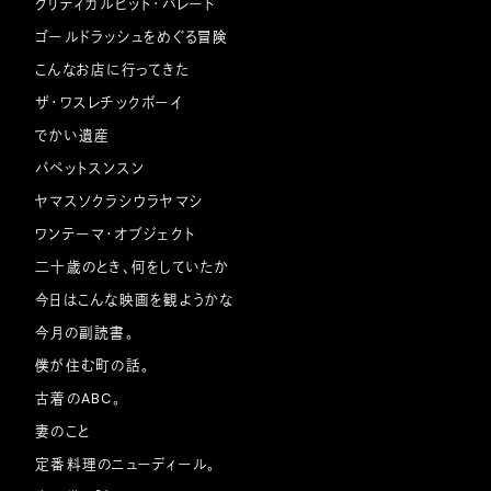
クリティカルヒット・パレード
ゴールドラッシュをめぐる冒険
こんなお店に行ってきた
ザ・ワスレチックボーイ
でかい遺産
パペットスンスン
ヤマスソクラシウラヤマシ
ワンテーマ・オブジェクト
二十歳のとき、何をしていたか
今日はこんな映画を観ようかな
今月の副読書。
僕が住む町の話。
古着のABC。
妻のこと
定番料理のニューディール。