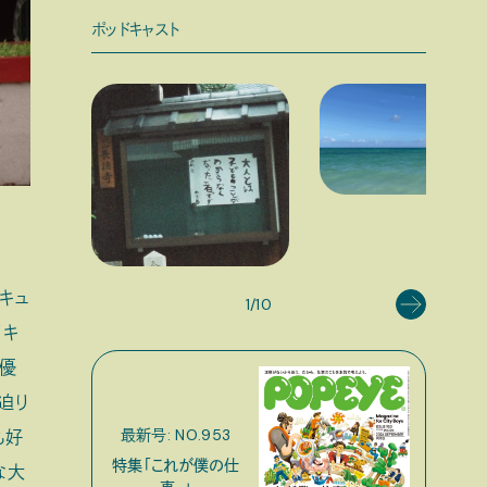
ポッドキャスト
キュ
1/10
イキ
に優
迫り
最新号: NO.953
も好
特集「これが僕の仕
な大