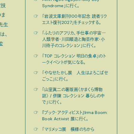
演技
Syndrome」に行く。
つま
☞
「岩波文庫創刊100年記念 読者リク
エスト復刊2027」をチェックする。
先生
☞
「ふたりのアフリカ、手仕事の宇宙―
は、
人類学者・川田順造と陶芸作家・小
監
川待子のコレクション」に行く。
☞
「TOP コレクション 明日の食卓」のト
ークイベントが気になる。
☞
「やなせたかし展 人生はよろこばせ
ごっこ」に行く。
☞
「山室眞二の薯版画〈かまくら博物
誌〉 / 併陳 コレクション 暮らしの中
で」に行く。
☞
『ブック・アクティビスト』Irma Boom:
Book Activist 展に行く。
☞
「マリメッコ展 模様のちから