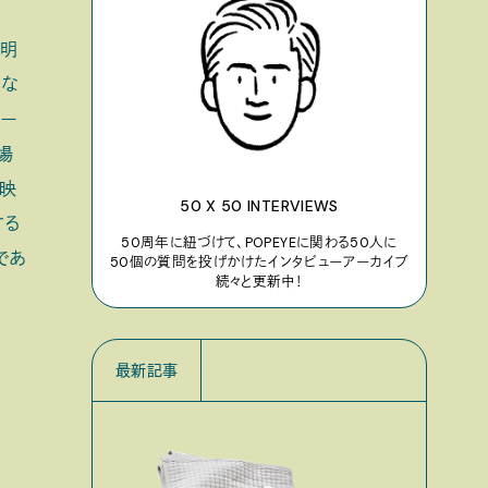
光明
的な
ケー
場
で映
50 X 50 INTERVIEWS
する
50周年に紐づけて、POPEYEに関わる50人に
であ
50個の質問を投げかけたインタビューアーカイブ
続々と更新中！
最新記事