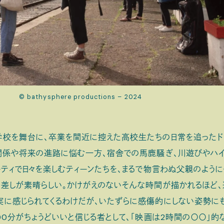
© bathysphere productions – 2024
校を舞台に、卒業を間近に控えた高校生たちの日常を追ったド
の関係や将来の進路に悩む一方、宿舎での馬鹿騒ぎ、川遊びやハ
ーティで日々を楽しむティーンたちを、まるで物言わぬ父親のよう
差しが素晴らしい。かけがえのないそんな時間が描かれるほど、
実に感じられてくるわけだが、いたずらに感傷的にしない姿勢に
00分がちょうどいいと信じる者として、「映画は2時間の〇〇」的