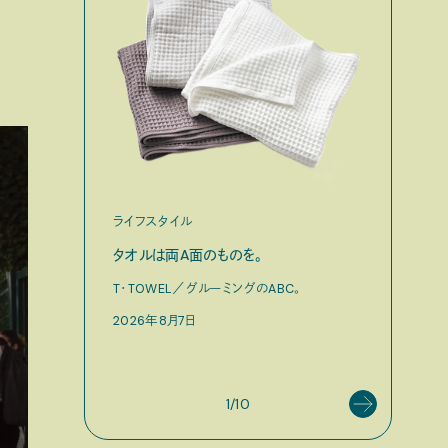
ライフスタイル
ファッショ
タオルは両A面のものを。
渋⾕『blu
作った、
T・TOWEL／グルーミングのABC。
3Dプリン
2026年8月7日
プログラム「
2026年8
1/10