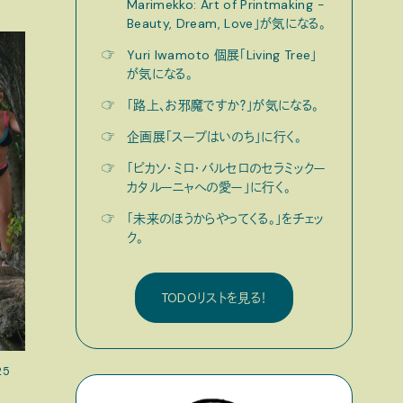
Marimekko: Art of Printmaking -
Beauty, Dream, Love」が気になる。
☞
Yuri Iwamoto 個展「Living Tree」
が気になる。
☞
「路上、お邪魔ですか？」が気になる。
☞
企画展「スープはいのち」に行く。
☞
「ピカソ・ミロ・バルセロのセラミックー
カタルーニャへの愛ー」に行く。
☞
「未来のほうからやってくる。」をチェッ
ク。
TODOリストを見る！
25