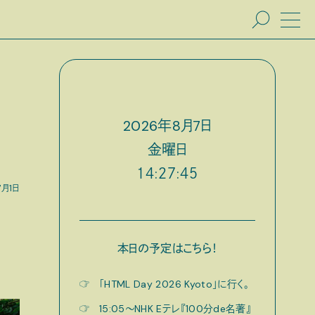
2026
年
8
月
7
日
金
曜日
１４:２７:４６
7月1日
本日の予定はこちら！
☞
「HTML Day 2026 Kyoto」に行く。
☞
15:05〜NHK Eテレ『100分de名著』