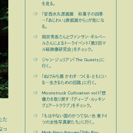
を見る。
☞
「安西水丸原画展 和菓子の四季
―『あじわい』表紙画から」が気にな
る。
☞
岡宗秀吾さんとヴァンサン・ギルベー
ルさんによるトークイベント「第2回マ
ル秘映像研究会」をチェック。
☞
ジャン・ジュリアン「The Guests」に
行く。
☞
「ぬけみち展 かわす・つくる・ともにい
る―生きるための回路」に行く。
☞
Moonstruck Cultivation vol.1「想
像力を取り戻す：『ディープ・ルッキン
グ』アートクラブ」をチェック。
☞
「もはやない国のかつてない光 東ドイ
たた
ツの女性写真家たち」に行く。
なっ
☞
Minh Ngoc Nguyen「Silly Boy