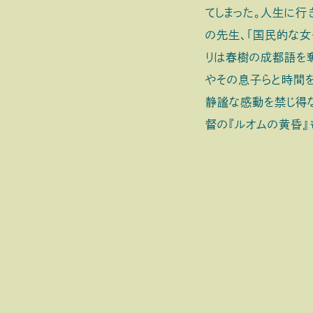
てしまった。人生に行
の先生、「国民的な女
りは春樹の成都語を
やその息子らと時間を
静謐な感動を禁じ得な
督の『ルオムの黄昏』