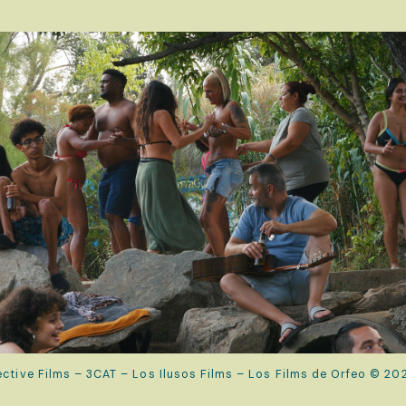
ective Films – 3CAT – Los Ilusos Films – Los Films de Orfeo © 20