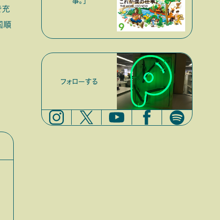
事。」
で充
国順
フォローする