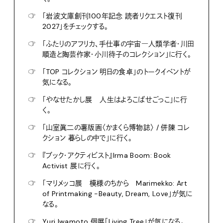
☞
「岩波文庫創刊100年記念 読者リクエスト復刊
2027」をチェックする。
☞
「ふたりのアフリカ、手仕事の宇宙―人類学者・川田
順造と陶芸作家・小川待子のコレクション」に行く。
☞
「TOP コレクション 明日の食卓」のトークイベントが
気になる。
☞
「やなせたかし展 人生はよろこばせごっこ」に行
く。
☞
「山室眞二の薯版画〈かまくら博物誌〉 / 併陳 コレ
クション 暮らしの中で」に行く。
☞
『ブック・アクティビスト』Irma Boom: Book
Activist 展に行く。
☞
「マリメッコ展 模様のちから Marimekko: Art
of Printmaking -Beauty, Dream, Love」が気に
なる。
☞
Yuri Iwamoto 個展「Living Tree」が気になる。