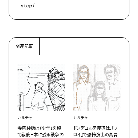
_step/
関連記事
カルチャー
カルチャー
カル
寺尾紗穂は『少年』を観
ドンデコルテ渡辺は、『ノ
シム
て戦後日本に残る戦争の
ロイ』で恐怖演出の真骨
タイ