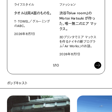
ライフスタイル
ファッション
カル
タオルは両A面のものを。
渋⾕『blue room』の
特集
Motoi Hatsuki が作っ
T・TOWEL／グルーミング
NO.
た、唯⼀無⼆のエア マッ
のABC。
クス。
202
2026年8月7日
3Dプリンタでエア マックス
を作るナイキの新プログラ
ム「Air Works」のお話。
2026年8月7日
1/10
ポッドキャスト