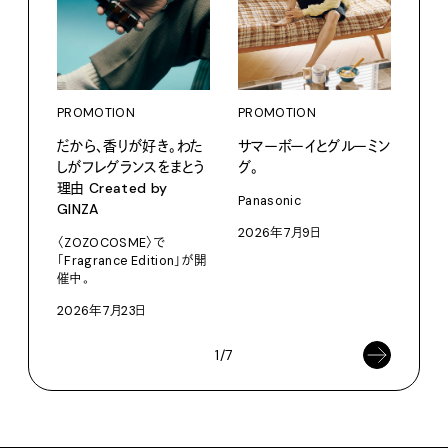
PROMOTION
PROMOTION
PRO
だから、香りが好き。わた
サマーボーイとグルーミン
愛しの
しがフレグランスをまとう
グ。
パリ
理由 Created by
ホテ
Panasonic
GINZA
るか
2026年7月9日
〈ZOZOCOSME〉で
202
「Fragrance Edition」が開
催中。
2026年7月23日
1/7