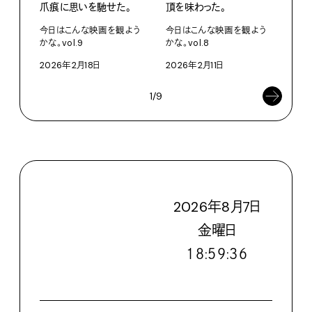
爪痕に思いを馳せた。
頂を味わった。
画体
今日はこんな映画を観よう
今日はこんな映画を観よう
今日
かな。vol.9
かな。vol.8
かな。
2026年2月18日
2026年2月11日
202
1/9
2026
年
8
月
7
日
金
曜日
１８:５９:３８