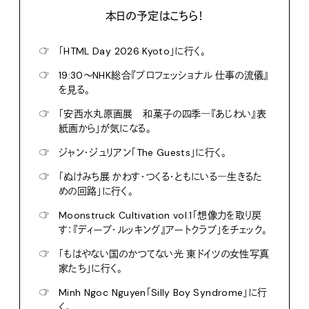
本日の予定はこちら！
☞
「HTML Day 2026 Kyoto」に行く。
☞
19:30〜NHK総合『プロフェッショナル 仕事の流儀』
を見る。
☞
「安西水丸原画展 和菓子の四季―『あじわい』表
紙画から」が気になる。
☞
ジャン・ジュリアン「The Guests」に行く。
☞
「ぬけみち展 かわす・つくる・ともにいる―生きるた
めの回路」に行く。
☞
Moonstruck Cultivation vol.1「想像力を取り戻
す：『ディープ・ルッキング』アートクラブ」をチェック。
☞
「もはやない国のかつてない光 東ドイツの女性写真
家たち」に行く。
☞
Minh Ngoc Nguyen「Silly Boy Syndrome」に行
く。