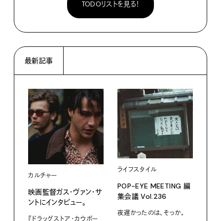
TODOリストを見る！
最新記事
ライフスタイル
カルチャー
フー
POP-EYE MEETING 編
映画監督ガス・ヴァン・サ
鳩サ
集会議 Vol.236
ントにインタビュー。
水よ
い。
夜遅かったのは、そっか。
『ドラッグストア・カウボー