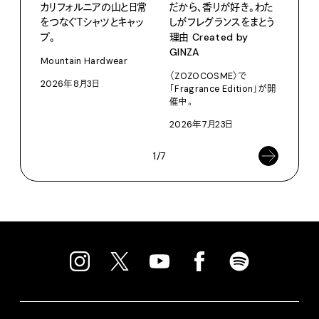
カリフォルニアの山と日常
だから、香りが好き。わた
サマ
をつなぐＴシャツとキャッ
しがフレグランスをまとう
グ。
プ。
理由 Created by
Pana
GINZA
Mountain Hardwear
202
〈ZOZOCOSME〉で
2026年8月3日
「Fragrance Edition」が開
催中。
2026年7月23日
1/7