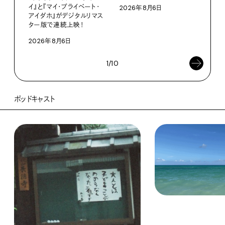
イ』と『マイ・プライベート・
2026年8月6日
小林
アイダホ』がデジタルリマス
南
ター版で連続上映！
202
2026年8月6日
1/10
ポッドキャスト