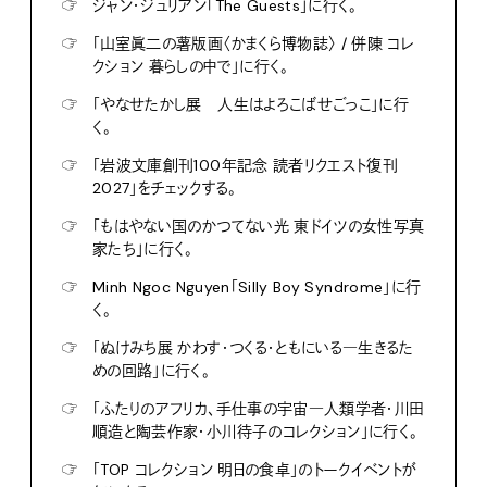
☞
ジャン・ジュリアン「The Guests」に行く。
☞
「山室眞二の薯版画〈かまくら博物誌〉 / 併陳 コレ
クション 暮らしの中で」に行く。
☞
「やなせたかし展 人生はよろこばせごっこ」に行
く。
☞
「岩波文庫創刊100年記念 読者リクエスト復刊
2027」をチェックする。
☞
「もはやない国のかつてない光 東ドイツの女性写真
家たち」に行く。
☞
Minh Ngoc Nguyen「Silly Boy Syndrome」に行
く。
☞
「ぬけみち展 かわす・つくる・ともにいる―生きるた
めの回路」に行く。
☞
「ふたりのアフリカ、手仕事の宇宙―人類学者・川田
順造と陶芸作家・小川待子のコレクション」に行く。
☞
「TOP コレクション 明日の食卓」のトークイベントが