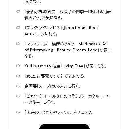
気になる。
☞
「安西水丸原画展 和菓子の四季―『あじわい』表
紙画から」が気になる。
☞
『ブック・アクティビスト』Irma Boom: Book
Activist 展に行く。
☞
「マリメッコ展 模様のちから Marimekko: Art
of Printmaking -Beauty, Dream, Love」が気に
なる。
☞
Yuri Iwamoto 個展「Living Tree」が気になる。
☞
「路上、お邪魔ですか？」が気になる。
☞
企画展「スープはいのち」に行く。
☞
「ピカソ・ミロ・バルセロのセラミックーカタルーニャ
への愛ー」に行く。
☞
「未来のほうからやってくる。」をチェック。