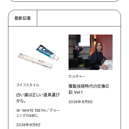
最新記事
カルチャー
ライフスタイル
複製技術時代の交換日
記 Vol.1
白い歯は正しい道具選び
ファ
から。
2026年8月9日
【#
W・WHITE TEETH／グルー
ブラ
ミングのABC。
執筆
2026年8月9日