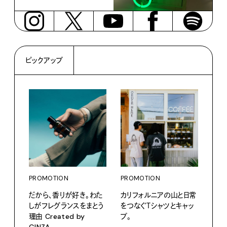
ピックアップ
PROMOTION
PROMOTION
PRO
だから、香りが好き。わた
カリフォルニアの山と日常
サマ
しがフレグランスをまとう
をつなぐＴシャツとキャッ
グ。
理由 Created by
プ。
Pana