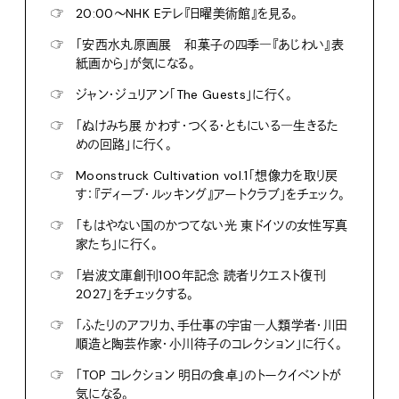
☞
20:00〜NHK Eテレ『日曜美術館』を見る。
☞
「安西水丸原画展 和菓子の四季―『あじわい』表
紙画から」が気になる。
☞
ジャン・ジュリアン「The Guests」に行く。
☞
「ぬけみち展 かわす・つくる・ともにいる―生きるた
めの回路」に行く。
☞
Moonstruck Cultivation vol.1「想像力を取り戻
す：『ディープ・ルッキング』アートクラブ」をチェック。
☞
「もはやない国のかつてない光 東ドイツの女性写真
家たち」に行く。
☞
「岩波文庫創刊100年記念 読者リクエスト復刊
2027」をチェックする。
☞
「ふたりのアフリカ、手仕事の宇宙―人類学者・川田
順造と陶芸作家・小川待子のコレクション」に行く。
☞
「TOP コレクション 明日の食卓」のトークイベントが
気になる。