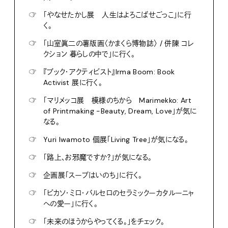
☞
「やなせたかし展 人生はよろこばせごっこ」に行
く。
☞
「山室眞二の薯版画〈かまくら博物誌〉 / 併陳 コレ
クション 暮らしの中で」に行く。
☞
『ブック・アクティビスト』Irma Boom: Book
Activist 展に行く。
☞
「マリメッコ展 模様のちから Marimekko: Art
of Printmaking -Beauty, Dream, Love」が気に
なる。
☞
Yuri Iwamoto 個展「Living Tree」が気になる。
☞
「路上、お邪魔ですか？」が気になる。
☞
企画展「スープはいのち」に行く。
☞
「ピカソ・ミロ・バルセロのセラミックーカタルーニャ
への愛ー」に行く。
☞
「未来のほうからやってくる。」をチェック。