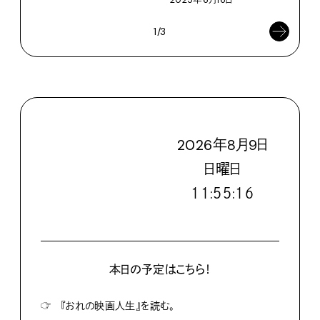
2025年6月16日
1/3
2026
年
8
月
9
日
日
曜日
１１:５５:１７
本日の予定はこちら！
☞
『おれの映画人生』を読む。