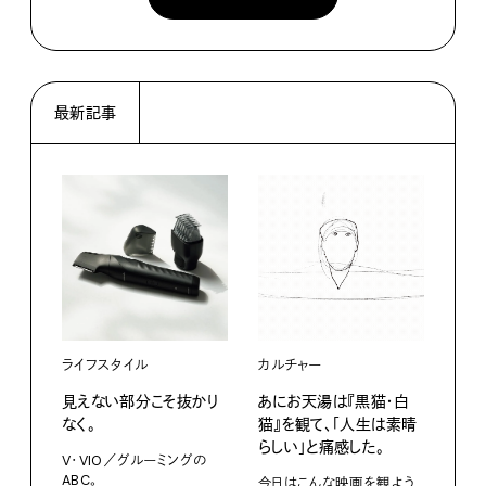
最新記事
ライフスタイル
カルチャー
ライ
見えない部分こそ抜かり
あにお天湯は『黒猫・白
すぐ
なく。
猫』を観て、「人生は素晴
U・
らしい」と痛感した。
ABC
V・VIO／グルーミングの
ABC。
今日はこんな映画を観よう