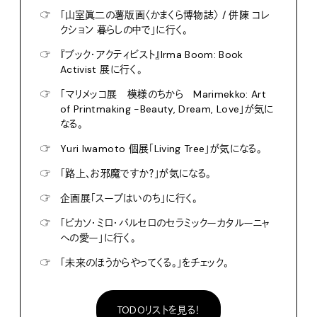
☞
「山室眞二の薯版画〈かまくら博物誌〉 / 併陳 コレ
クション 暮らしの中で」に行く。
☞
『ブック・アクティビスト』Irma Boom: Book
Activist 展に行く。
☞
「マリメッコ展 模様のちから Marimekko: Art
of Printmaking -Beauty, Dream, Love」が気に
なる。
☞
Yuri Iwamoto 個展「Living Tree」が気になる。
☞
「路上、お邪魔ですか？」が気になる。
☞
企画展「スープはいのち」に行く。
☞
「ピカソ・ミロ・バルセロのセラミックーカタルーニャ
への愛ー」に行く。
☞
「未来のほうからやってくる。」をチェック。
TODOリストを見る！