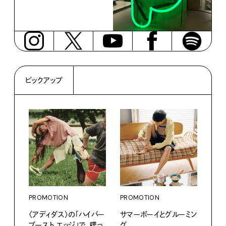
ピックアップ
PROMOTION
PROMOTION
PRO
〈アディダス〉の「ハイパー
サマーボーイとグルーミン
カリ
ブースト エッジ」で、喋っ
グ。
をつ