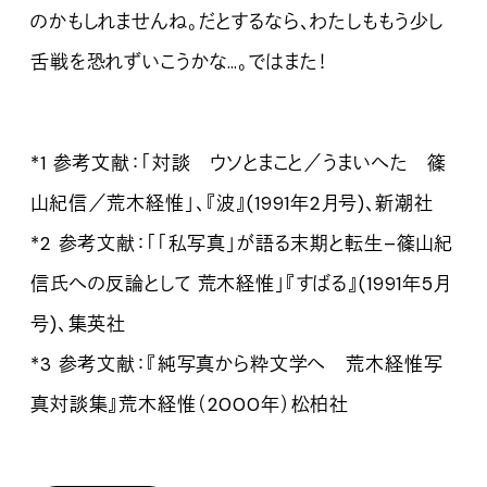
のかもしれませんね。だとするなら、わたしももう少し
舌戦を恐れずいこうかな…。ではまた！
*1
参考文献：「対談 ウソとまこと／うまいへた 篠
山紀信／荒木経惟」、『波』(1991年2月号)、新潮社
*2
参考文献：「「私写真」が語る末期と転生–篠山紀
信氏への反論として 荒木経惟」『すばる』(1991年5月
号)、集英社
*3
参考文献：『純写真から粋文学へ 荒木経惟写
真対談集』荒木経惟（2000年）松柏社