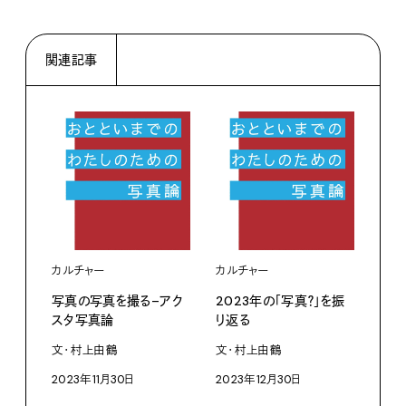
関連記事
カルチャー
カルチャー
カル
写真の写真を撮る–アク
2023年の「写真？」を振
無遠
スタ写真論
り返る
文・
文・村上由鶴
文・村上由鶴
202
2023年11月30日
2023年12月30日