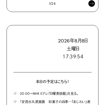
1/24
2026
年
8
月
8
日
土
曜日
１７:３９:５５
本日の予定はこちら！
☞
20:00〜NHK Eテレ『日曜美術館』を見る。
☞
「安西水丸原画展 和菓子の四季―『あじわい』表