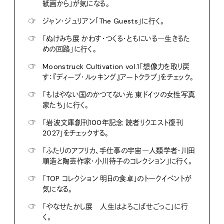
紙画から」が気になる。
☞
ジャン・ジュリアン「The Guests」に行く。
☞
「ぬけみち展 かわす・つくる・ともにいる―生きるた
めの回路」に行く。
☞
Moonstruck Cultivation vol.1「想像力を取り戻
す：『ディープ・ルッキング』アートクラブ」をチェック。
☞
「もはやない国のかつてない光 東ドイツの女性写真
家たち」に行く。
☞
「岩波文庫創刊100年記念 読者リクエスト復刊
2027」をチェックする。
☞
「ふたりのアフリカ、手仕事の宇宙―人類学者・川田
順造と陶芸作家・小川待子のコレクション」に行く。
☞
「TOP コレクション 明日の食卓」のトークイベントが
気になる。
☞
「やなせたかし展 人生はよろこばせごっこ」に行
く。