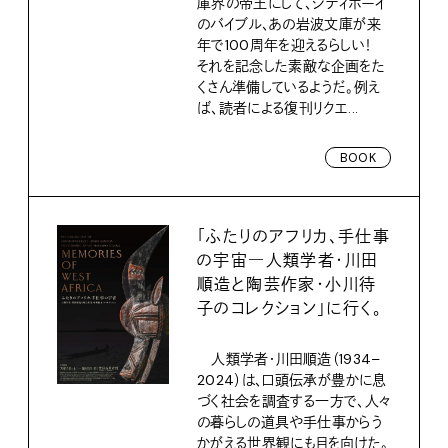
庫界の帝王にして、シティボーイ
のバイブル、あの岩波文庫が来
年で100周年を迎えるらしい！
それを記念した素敵な企画をた
くさん準備しているようだ。例え
ば、読者による復刊リクエ...
BOOK
「ふたりのアフリカ、手仕事
の宇宙―人類学者・川田
順造と陶芸作家・小川待
子のコレクション」に行く。
人類学者・川田順造（1934–
2024）は、口頭伝承が豊かに息
づく社会を調査する一方で、人々
の暮らしの道具や手仕事からう
かがえる世界観にも目を向けた。