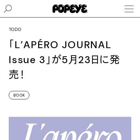
TODO
「L’APÉRO JOURNAL
Issue 3」が5月23日に発
売！
BOOK