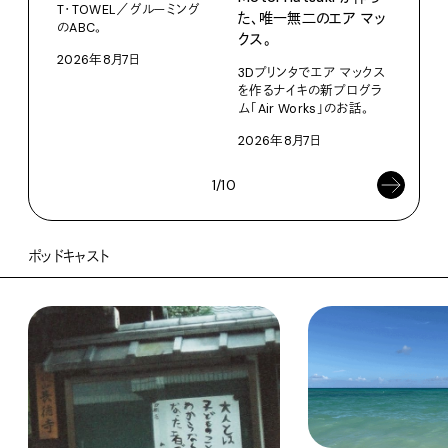
T・TOWEL／グルーミング
NO.
た、唯⼀無⼆のエア マッ
のABC。
クス。
202
2026年8月7日
3Dプリンタでエア マックス
を作るナイキの新プログラ
ム「Air Works」のお話。
2026年8月7日
1/10
ポッドキャスト