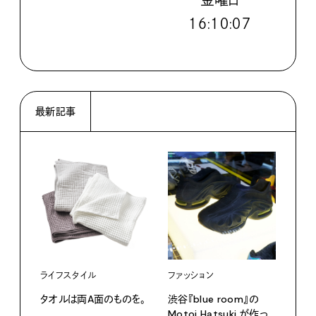
金
曜日
１６:１０:０９
最新記事
ライフスタイル
ファッション
カル
タオルは両A面のものを。
渋⾕『blue room』の
特集
Motoi Hatsuki が作っ