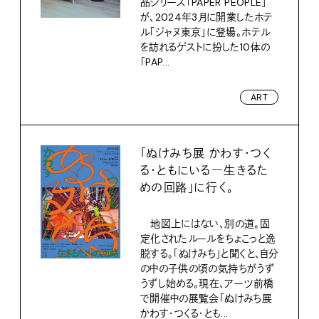
品シリーズ「PAPER PEOPLE」
が、2024年3月に開業したホテ
ル「ジャヌ東京」に登場。ホテル
を訪れるゲストに扮した10体の
「PAP...
ART
「ぬけみち展 かわす・つく
る・ともにいる―生きるた
めの回路」に行く。
地図上にはない、別の道。固
定化されたルールをちょこっと逸
脱する。「ぬけみち」と聞くと、自分
の中の子供の頃の気持ちがうず
うずし始める。現在、アーツ前橋
で開催中の展覧会「ぬけみち展
かわす・つくる・とも...