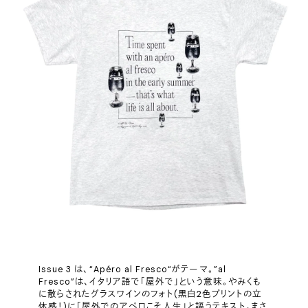
Issue 3 は、“Apéro al Fresco“がテーマ。”al
Fresco”は、イタリア語で「屋外で」という意味。やみくも
に散らされたグラスワインのフォト(黒白2色プリントの立
体感！)に「屋外でのアペロこそ人生」と謳うテキスト。まさ