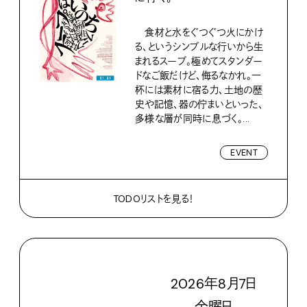
食材と水をぐつぐつ火にかけ
る、というシンプルな行いから生
まれるスープ。極めてスタンダー
ドなご飯だけど、侮るなかれ。一
杯には素材に宿る力、土地の歴
史や記憶、器の佇まいといった、
多様な層が同時に息づく。...
EVENT
TODOリストを見る！
2026
年
8
月
7
日