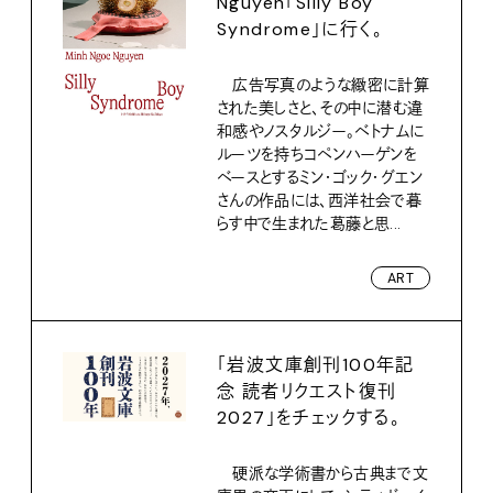
Nguyen「Silly Boy
Syndrome」に行く。
広告写真のような緻密に計算
された美しさと、その中に潜む違
和感やノスタルジー。ベトナムに
ルーツを持ちコペンハーゲンを
ベースとするミン・ゴック・グエン
さんの作品には、西洋社会で暮
らす中で生まれた葛藤と思...
ART
「岩波文庫創刊100年記
念 読者リクエスト復刊
2027」をチェックする。
硬派な学術書から古典まで文