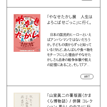
「やなせたかし展 人生は
よろこばせごっこ」に行く。
日本の国民的ヒーローといえ
ばアンパンマンではないだろう
か。子どもの頃からずっと知って
いるけれど、あんぱんや食べ物を
モチーフにした理由がやなせた
かしさん自身の戦争体験や飢え
の記憶にあること、そして『ア...
ART
「山室眞二の薯版画〈かま
くら博物誌〉 / 併陳 コレク
ション 暮らしの中で」に行