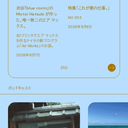
渋⾕『blue room』の
特集「これが僕の仕事。」
「こ
Motoi Hatsuki が作っ
つか
NO.953
た、唯⼀無⼆のエア マッ
NO.
クス。
2026年8月6日
202
3Dプリンタでエア マックス
を作るナイキの新プログラ
ム「Air Works」のお話。
2026年8月7日
1/10
ポッドキャスト