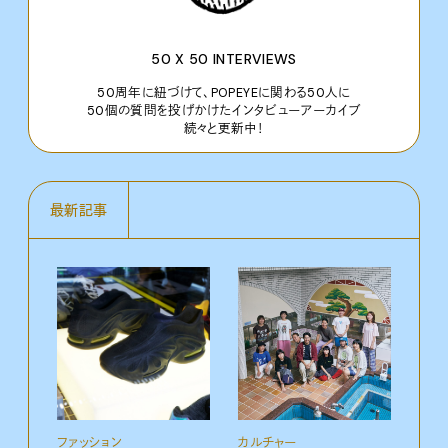
50 X 50 INTERVIEWS
50周年に紐づけて、POPEYEに関わる50人に
50個の質問を投げかけたインタビューアーカイブ
続々と更新中！
最新記事
ファッション
カルチャー
カル