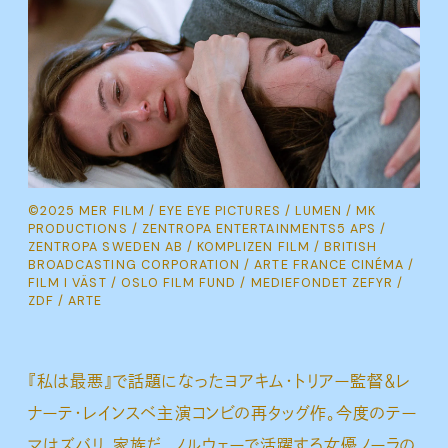
©2025 MER FILM / EYE EYE PICTURES / LUMEN / MK
PRODUCTIONS / ZENTROPA ENTERTAINMENTS5 APS /
ZENTROPA SWEDEN AB / KOMPLIZEN FILM / BRITISH
BROADCASTING CORPORATION / ARTE FRANCE CINÉMA /
FILM I VÄST / OSLO FILM FUND / MEDIEFONDET ZEFYR /
ZDF / ARTE
『私は最悪』で話題になったヨアキム・トリアー監督＆レ
ナーテ・レインスベ主演コンビの再タッグ作。今度のテー
マはズバリ、家族だ。ノルウェーで活躍する女優ノーラの