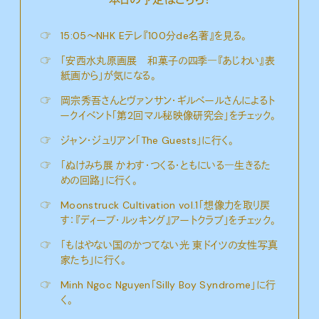
☞
15:05〜NHK Eテレ『100分de名著』を見る。
☞
「安西水丸原画展 和菓子の四季―『あじわい』表
紙画から」が気になる。
☞
岡宗秀吾さんとヴァンサン・ギルベールさんによるト
ークイベント「第2回マル秘映像研究会」をチェック。
☞
ジャン・ジュリアン「The Guests」に行く。
☞
「ぬけみち展 かわす・つくる・ともにいる―生きるた
めの回路」に行く。
☞
Moonstruck Cultivation vol.1「想像力を取り戻
す：『ディープ・ルッキング』アートクラブ」をチェック。
☞
「もはやない国のかつてない光 東ドイツの女性写真
家たち」に行く。
☞
Minh Ngoc Nguyen「Silly Boy Syndrome」に行
く。