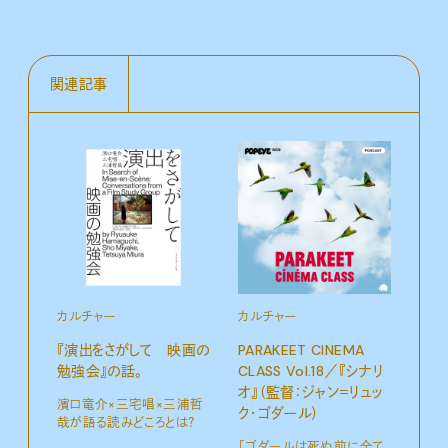
関連記事
カルチャー
カルチャー
カル
『演出をさがして 映画の
PARAKEET CINEMA
PAR
勉強会』の話。
CLASS Vol.18／『シナリ
CLA
オ』（監督：ジャン＝リュッ
NOT
濱口竜介×三宅唱×三浦哲
ク・ゴダール）
ミー
哉が語る読みどころとは？
ック
「ゴダールは死ぬ前に全て