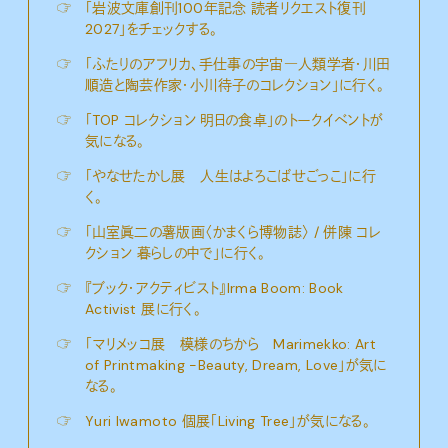
☞
「岩波文庫創刊100年記念 読者リクエスト復刊
2027」をチェックする。
☞
「ふたりのアフリカ、手仕事の宇宙―人類学者・川田
順造と陶芸作家・小川待子のコレクション」に行く。
☞
「TOP コレクション 明日の食卓」のトークイベントが
気になる。
☞
「やなせたかし展 人生はよろこばせごっこ」に行
く。
☞
「山室眞二の薯版画〈かまくら博物誌〉 / 併陳 コレ
クション 暮らしの中で」に行く。
☞
『ブック・アクティビスト』Irma Boom: Book
Activist 展に行く。
☞
「マリメッコ展 模様のちから Marimekko: Art
of Printmaking -Beauty, Dream, Love」が気に
なる。
☞
Yuri Iwamoto 個展「Living Tree」が気になる。