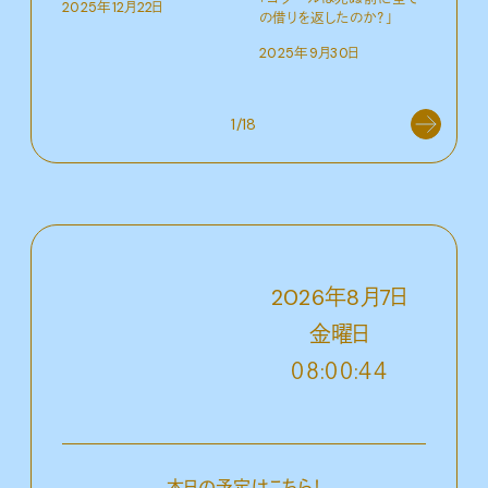
2025年12月22日
の借りを返したのか？」
「レ
覚悟
2025年9月30日
202
1/18
2026
年
8
月
7
日
金
曜日
０８:００:４５
本日の予定はこちら！