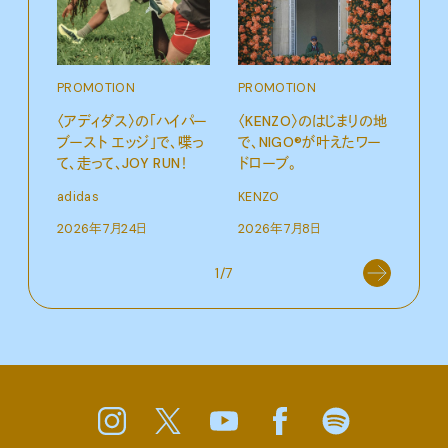
PROMOTION
PROMOTION
PRO
〈アディダス〉の「ハイパー
〈KENZO〉のはじまりの地
サマ
ブースト エッジ」で、喋っ
で、NIGO®が叶えたワー
グ。
て、走って、JOY RUN！
ドローブ。
Pana
adidas
KENZO
202
2026年7月24日
2026年7月8日
1/7