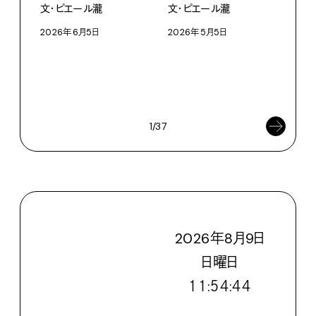
文・ピエール瀧
文・ピエール瀧
2026年6月5日
2026年5月5日
ライ
家の
文・
202
1/37
2026
年
8
月
9
日
日
曜日
１１:５４:４５