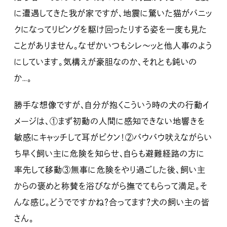
に遭遇してきた我が家ですが、地震に驚いた猫がパニッ
クになってリビングを駆け回ったりする姿を一度も見た
ことがありません。なぜかいつもシレ～ッと他人事のよう
にしています。気構えが豪胆なのか、それとも鈍いの
か…。
勝手な想像ですが、自分が抱くこういう時の犬の行動イ
メージは、①まず初動の人間に感知できない地響きを
敏感にキャッチして耳がピクン！②バウバウ吠えながらい
ち早く飼い主に危険を知らせ、自らも避難経路の方に
率先して移動③無事に危険をやり過ごした後、飼い主
からの褒めと称賛を浴びながら撫でてもらって満足。そ
んな感じ。どうでですかね？合ってます？犬の飼い主の皆
さん。