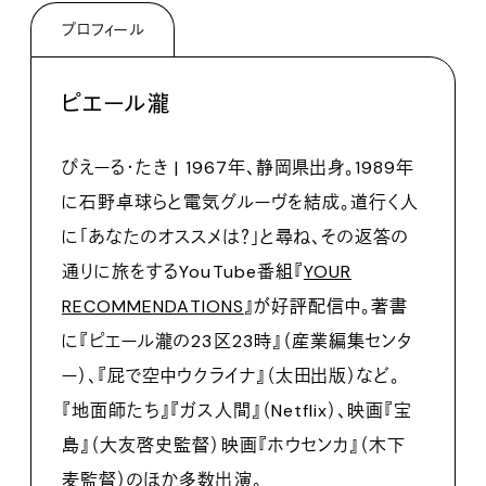
プロフィール
ピエール瀧
ぴえーる・たき | 1967年、静岡県出身。1989年
に石野卓球らと電気グルーヴを結成。道行く人
に「あなたのオススメは？」と尋ね、その返答の
通りに旅をするYouTube番組『
YOUR
RECOMMENDATIONS
』が好評配信中。著書
に『ピエール瀧の23区23時』（産業編集センタ
ー）、『屁で空中ウクライナ』（太田出版）など。
『地面師たち』『ガス人間』（Netflix）、映画『宝
島』（大友啓史監督）映画『ホウセンカ』（木下
麦監督）のほか多数出演。