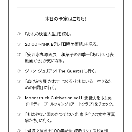
本日の予定はこちら！
☞
『おれの映画人生』を読む。
☞
20:00〜NHK Eテレ『日曜美術館』を見る。
☞
「安西水丸原画展 和菓子の四季―『あじわい』表
紙画から」が気になる。
☞
ジャン・ジュリアン「The Guests」に行く。
☞
「ぬけみち展 かわす・つくる・ともにいる―生きるた
めの回路」に行く。
☞
Moonstruck Cultivation vol.1「想像力を取り戻
す：『ディープ・ルッキング』アートクラブ」をチェック。
☞
「もはやない国のかつてない光 東ドイツの女性写真
家たち」に行く。
☞
「岩波文庫創刊100年記念 読者リクエスト復刊