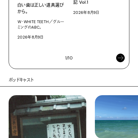
記 Vol.1
白い歯は正しい道具選び
ファ
から。
2026年8月9日
【#
W・WHITE TEETH／グルー
ブラ
ミングのABC。
執筆
2026年8月9日
202
1/10
ポッドキャスト