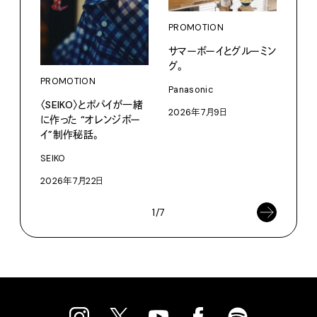
PROMOTION
PRO
サマーボーイとグルーミン
だか
グ。
しが
理由 
PROMOTION
Panasonic
GIN
〈SEIKO〉とポパイが一緒
2026年7月9日
に作った “オレンジボー
〈ZO
「Fra
イ”制作秘話。
催中
SEIKO
202
2026年7月22日
1/7