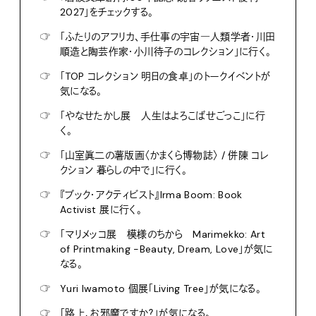
2027」をチェックする。
☞
「ふたりのアフリカ、手仕事の宇宙―人類学者・川田
順造と陶芸作家・小川待子のコレクション」に行く。
☞
「TOP コレクション 明日の食卓」のトークイベントが
気になる。
☞
「やなせたかし展 人生はよろこばせごっこ」に行
く。
☞
「山室眞二の薯版画〈かまくら博物誌〉 / 併陳 コレ
クション 暮らしの中で」に行く。
☞
『ブック・アクティビスト』Irma Boom: Book
Activist 展に行く。
☞
「マリメッコ展 模様のちから Marimekko: Art
of Printmaking -Beauty, Dream, Love」が気に
なる。
☞
Yuri Iwamoto 個展「Living Tree」が気になる。
☞
「路上、お邪魔ですか？」が気になる。