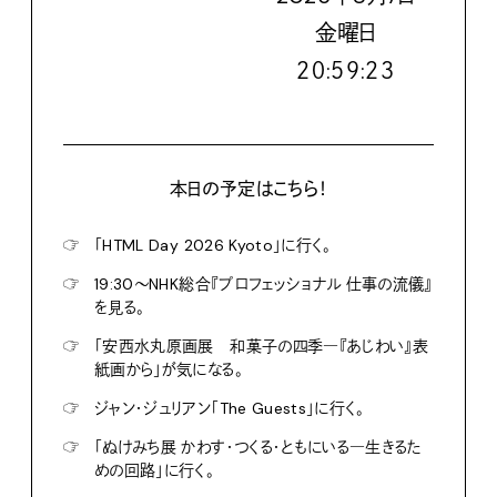
金
曜日
２０:５９:２４
本日の予定はこちら！
☞
「HTML Day 2026 Kyoto」に行く。
☞
19:30〜NHK総合『プロフェッショナル 仕事の流儀』
を見る。
☞
「安西水丸原画展 和菓子の四季―『あじわい』表
紙画から」が気になる。
☞
ジャン・ジュリアン「The Guests」に行く。
☞
「ぬけみち展 かわす・つくる・ともにいる―生きるた
めの回路」に行く。