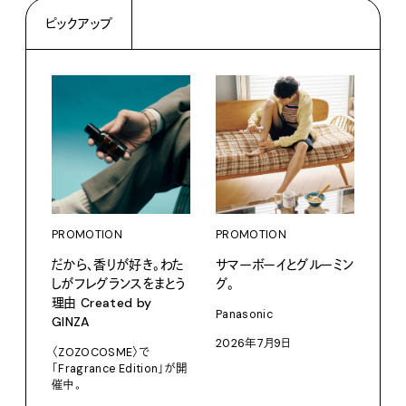
ピックアップ
PROMOTION
PROMOTION
だから、香りが好き。わた
サマーボーイとグルーミン
しがフレグランスをまとう
グ。
理由 Created by
PRO
Panasonic
GINZA
〈S
2026年7月9日
に作
〈ZOZOCOSME〉で
「Fragrance Edition」が開
イ”
催中。
SEIK