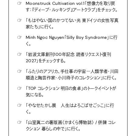
☞
Moonstruck Cultivation vol.1「想像力を取り戻
す：『ディープ・ルッキング』アートクラブ」をチェック。
☞
「もはやない国のかつてない光 東ドイツの女性写真
家たち」に行く。
☞
Minh Ngoc Nguyen「Silly Boy Syndrome」に行
く。
☞
「岩波文庫創刊100年記念 読者リクエスト復刊
2027」をチェックする。
☞
「ふたりのアフリカ、手仕事の宇宙―人類学者・川田
順造と陶芸作家・小川待子のコレクション」に行く。
☞
「TOP コレクション 明日の食卓」のトークイベントが
気になる。
☞
「やなせたかし展 人生はよろこばせごっこ」に行
く。
☞
「山室眞二の薯版画〈かまくら博物誌〉 / 併陳 コレ
クション 暮らしの中で」に行く。