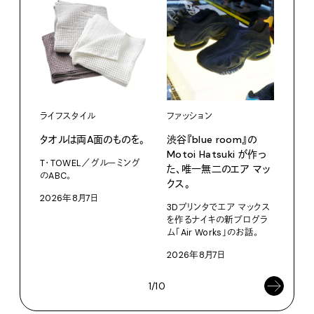
ライフスタイル
ファッション
カル
タオルは両A面のものを。
渋⾕『blue room』の
特集
Motoi Hatsuki が作っ
T・TOWEL／グルーミング
NO.
た、唯⼀無⼆のエア マッ
のABC。
クス。
202
2026年8月7日
3Dプリンタでエア マックス
を作るナイキの新プログラ
ム「Air Works」のお話。
2026年8月7日
1/10