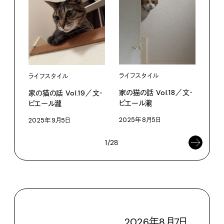
ライフスタイル
ライ
ライフスタイル
家の猫の話 Vol.18／文・
家の
家の猫の話 Vol.19／文・
ピエール瀧
ピエ
ピエール瀧
2025年8月5日
202
2025年9月5日
1/28
2026
年
8
月
7
日