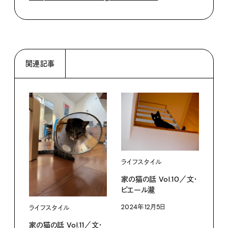
関連記事
ライフスタイル
家の猫の話 Vol.10／文・
ピエール瀧
2024年12月5日
ライフスタイル
ライ
家の猫の話 Vol.11／文・