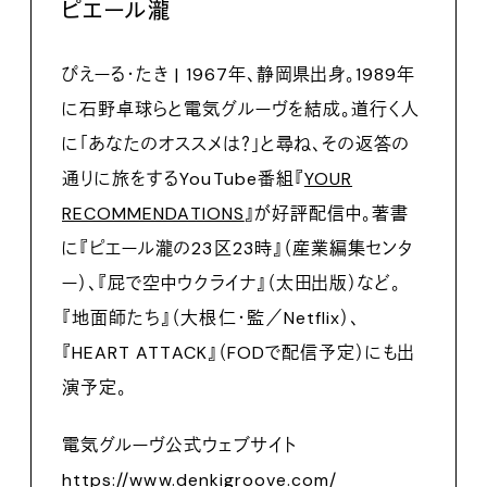
ピエール瀧
ぴえーる・たき | 1967年、静岡県出身。1989年
に石野卓球らと電気グルーヴを結成。道行く人
に「あなたのオススメは？」と尋ね、その返答の
通りに旅をするYouTube番組『
YOUR
RECOMMENDATIONS
』が好評配信中。著書
に『ピエール瀧の23区23時』（産業編集センタ
ー）、『屁で空中ウクライナ』（太田出版）など。
『地面師たち』（大根仁・監／Netflix）、
『HEART ATTACK』（FODで配信予定）にも出
演予定。
電気グルーヴ公式ウェブサイト
https://www.denkigroove.com/