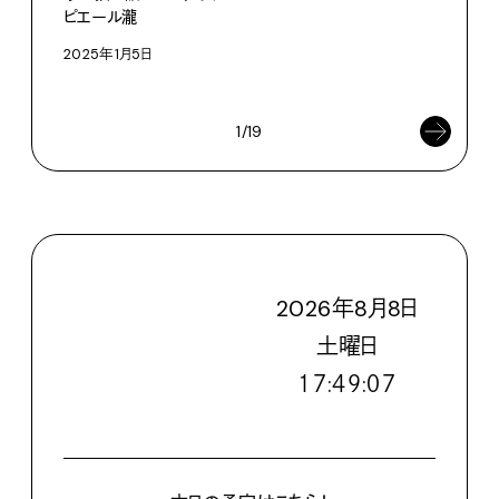
ピエール瀧
家の
ピエ
2025年1月5日
202
1/19
2026
年
8
月
8
日
土
曜日
１７:４９:０９