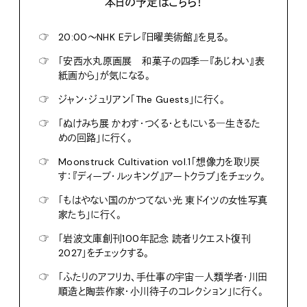
本日の予定はこちら！
☞
20:00〜NHK Eテレ『日曜美術館』を見る。
☞
「安西水丸原画展 和菓子の四季―『あじわい』表
紙画から」が気になる。
☞
ジャン・ジュリアン「The Guests」に行く。
☞
「ぬけみち展 かわす・つくる・ともにいる―生きるた
めの回路」に行く。
☞
Moonstruck Cultivation vol.1「想像力を取り戻
す：『ディープ・ルッキング』アートクラブ」をチェック。
☞
「もはやない国のかつてない光 東ドイツの女性写真
家たち」に行く。
☞
「岩波文庫創刊100年記念 読者リクエスト復刊
2027」をチェックする。
☞
「ふたりのアフリカ、手仕事の宇宙―人類学者・川田
順造と陶芸作家・小川待子のコレクション」に行く。