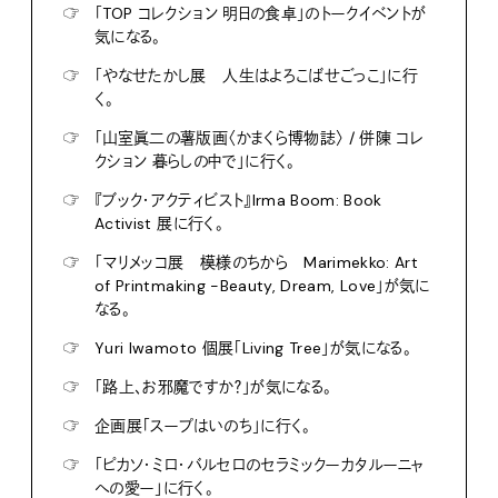
☞
「TOP コレクション 明日の食卓」のトークイベントが
気になる。
☞
「やなせたかし展 人生はよろこばせごっこ」に行
く。
☞
「山室眞二の薯版画〈かまくら博物誌〉 / 併陳 コレ
クション 暮らしの中で」に行く。
☞
『ブック・アクティビスト』Irma Boom: Book
Activist 展に行く。
☞
「マリメッコ展 模様のちから Marimekko: Art
of Printmaking -Beauty, Dream, Love」が気に
なる。
☞
Yuri Iwamoto 個展「Living Tree」が気になる。
☞
「路上、お邪魔ですか？」が気になる。
☞
企画展「スープはいのち」に行く。
☞
「ピカソ・ミロ・バルセロのセラミックーカタルーニャ
への愛ー」に行く。