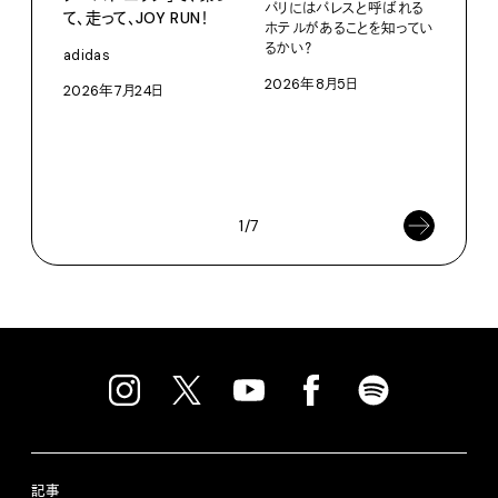
パリにはパレスと呼ばれる
て、走って、JOY RUN！
PRO
ホテルがあることを知ってい
るかい？
〈S
adidas
に作
2026年8月5日
2026年7月24日
イ”
SEIK
202
1/7
記事