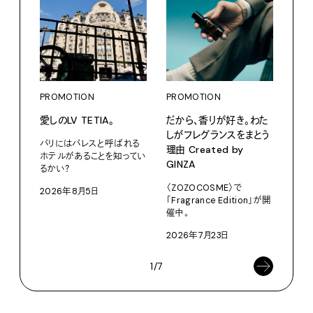
PROMOTION
PROMOTION
PRO
愛しのLV TETIA。
だから、香りが好き。わた
〈ア
しがフレグランスをまとう
ブー
パリにはパレスと呼ばれる
理由 Created by
て、走
ホテルがあることを知ってい
GINZA
るかい？
adid
〈ZOZOCOSME〉で
2026年8月5日
202
「Fragrance Edition」が開
催中。
2026年7月23日
1/7