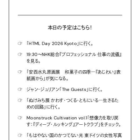
本日の予定はこちら！
☞
「HTML Day 2026 Kyoto」に行く。
☞
19:30〜NHK総合『プロフェッショナル 仕事の流儀』
を見る。
☞
「安西水丸原画展 和菓子の四季―『あじわい』表
紙画から」が気になる。
☞
ジャン・ジュリアン「The Guests」に行く。
☞
「ぬけみち展 かわす・つくる・ともにいる―生きるた
めの回路」に行く。
☞
Moonstruck Cultivation vol.1「想像力を取り戻
す：『ディープ・ルッキング』アートクラブ」をチェック。
☞
「もはやない国のかつてない光 東ドイツの女性写真