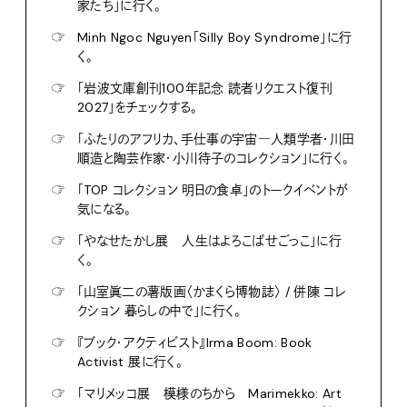
家たち」に行く。
☞
Minh Ngoc Nguyen「Silly Boy Syndrome」に行
く。
☞
「岩波文庫創刊100年記念 読者リクエスト復刊
2027」をチェックする。
☞
「ふたりのアフリカ、手仕事の宇宙―人類学者・川田
順造と陶芸作家・小川待子のコレクション」に行く。
☞
「TOP コレクション 明日の食卓」のトークイベントが
気になる。
☞
「やなせたかし展 人生はよろこばせごっこ」に行
く。
☞
「山室眞二の薯版画〈かまくら博物誌〉 / 併陳 コレ
クション 暮らしの中で」に行く。
☞
『ブック・アクティビスト』Irma Boom: Book
Activist 展に行く。
☞
「マリメッコ展 模様のちから Marimekko: Art