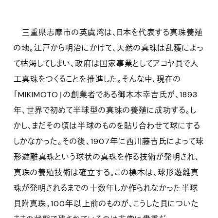
三重県志摩市の英虞湾は、日本を代表する真珠養殖
の地。江戸から明治にかけて、天然の真珠は乱獲によっ
て枯渇してしまい、政府は国家事業としてアコヤ貝で人
工真珠をつくることを推進した。そんな中、現在の
「MIKIMOTO」の創業者である御木本幸吉氏が、1893
年、世界で初めて半球型の真珠の養殖に成功する。し
かし、まだその頃は半球のものを貼り合わせて球にする
しかなかった。その後、1907年に西川藤吉氏によって球
形遊離真珠という球状の真珠を作る技術が発明され、
真珠の養殖技術は確立する。この標本は、球形遊離真
珠が発明されるまでの十数年しか作られなかった半球
貝附真珠。100年以上前のものが、こうした貝についた