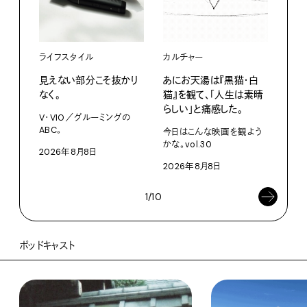
ライフスタイル
カルチャー
ライ
見えない部分こそ抜かり
あにお天湯は『黒猫・白
すぐ
なく。
猫』を観て、「人生は素晴
U・
らしい」と痛感した。
ABC
V・VIO／グルーミングの
ABC。
今日はこんな映画を観よう
202
かな。vol.30
2026年8月8日
2026年8月8日
1/10
ポッドキャスト