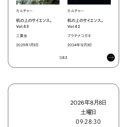
カルチャー
カルチャー
カル
机の上のサイエンス。
机の上のサイエンス。
机の
Vol.43
Vol.42
Vol.
三葉虫
プラチナコガネ
双晶
2025年1月3日
2024年12月3日
202
1/43
2026
年
8
月
8
日
土
曜日
０９:２８:３１