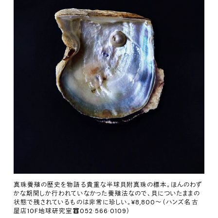
真珠養殖の歴史を物語る貴重な半球貝附真珠の標本。ほんのわず
かな期間しか行われていなかった養殖法なので、貝についたままの
状態で残されているものは非常に珍しい。¥8,800〜（ハンズ名古
屋店10F地球研究室☎052·566·0109）