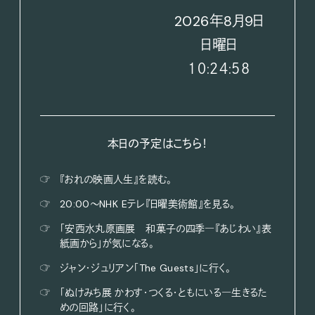
2026
年
8
月
9
日
日
曜日
１０:２４:５９
本日の予定はこちら！
☞
『おれの映画人生』を読む。
☞
20:00〜NHK Eテレ『日曜美術館』を見る。
☞
「安西水丸原画展 和菓子の四季―『あじわい』表
紙画から」が気になる。
☞
ジャン・ジュリアン「The Guests」に行く。
☞
「ぬけみち展 かわす・つくる・ともにいる―生きるた
めの回路」に行く。