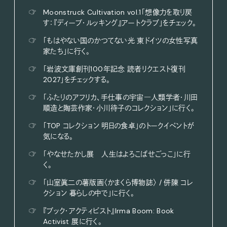
☞
Moonstruck Cultivation vol.1「想像力を取り戻
す：『ディープ・ルッキング』アートクラブ」をチェック。
☞
「もはやない国のかつてない光 東ドイツの女性写真
家たち」に行く。
☞
「岩波文庫創刊100年記念 読者リクエスト復刊
2027」をチェックする。
☞
「ふたりのアフリカ、手仕事の宇宙―人類学者・川田
順造と陶芸作家・小川待子のコレクション」に行く。
☞
「TOP コレクション 明日の食卓」のトークイベントが
気になる。
☞
「やなせたかし展 人生はよろこばせごっこ」に行
く。
☞
「山室眞二の薯版画〈かまくら博物誌〉 / 併陳 コレ
クション 暮らしの中で」に行く。
☞
『ブック・アクティビスト』Irma Boom: Book
Activist 展に行く。