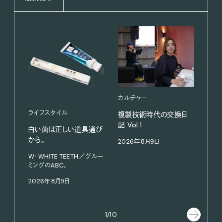
カルチャー
ライフスタイル
複製技術時代の交換日
記 Vol.1
白い歯は正しい道具選び
ファ
から。
2026年8月9日
【#
W・WHITE TEETH／グルー
ブラ
ミングのABC。
執筆
2026年8月9日
202
1/10