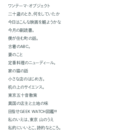
ワンテーマ・オブジェクト
二十歳のとき、何をしていたか
今日はこんな映画を観ようかな
今月の副読書。
僕が住む町の話。
古着のABC。
妻のこと
定番料理のニューディール。
家の猫の話
小さな店のはじめ方。
机の上のサイエンス。
東京五十音散策
異国の店主と土地の味
目指せGEEK WATCH図鑑!!!
私のいえは、東京 山のうえ
私的にいいとこ、詩的なところ。