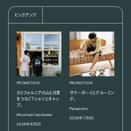
ピックアップ
PROMOTION
PROMOTION
カリフォルニアの山と日常
サマーボーイとグルーミン
をつなぐＴシャツとキャッ
グ。
プ。
PRO
Panasonic
〈S
Mountain Hardwear
2026年7月9日
に作
2026年8月3日
イ”