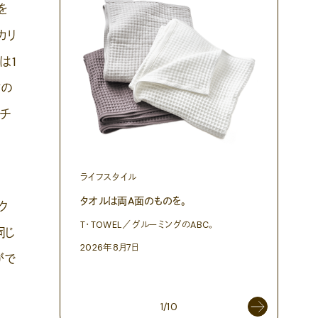
を
カリ
は1
材の
。チ
ライフスタイル
ファッショ
タオルは両A面のものを。
渋⾕『blu
ク
作った、
T・TOWEL／グルーミングのABC。
同じ
3Dプリン
2026年8月7日
プログラム「
がで
2026年8
1/10