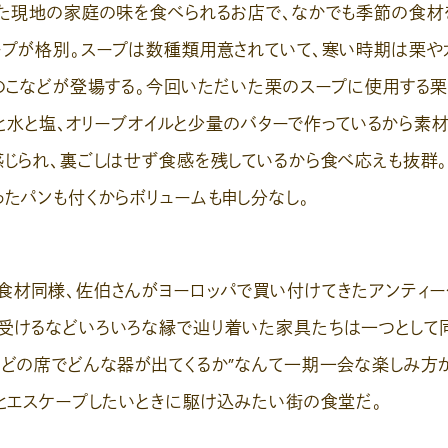
った現地の家庭の味を食べられるお店で、なかでも季節の食材
ープが格別。スープは数種類用意されていて、寒い時期は栗や
きのこなどが登場する。今回いただいた栗のスープに使用する栗
ねぎと水と塩、オリーブオイルと少量のバターで作っているから素
感じられ、裏ごしはせず食感を残しているから食べ応えも抜群
ったパンも付くからボリュームも申し分なし。
材同様、佐伯さんがヨーロッパで買い付けてきたアンティー
受けるなどいろいろな縁で辿り着いた家具たちは一つとして
はどの席でどんな器が出てくるか”なんて一期一会な楽しみ方
っとエスケープしたいときに駆け込みたい街の食堂だ。