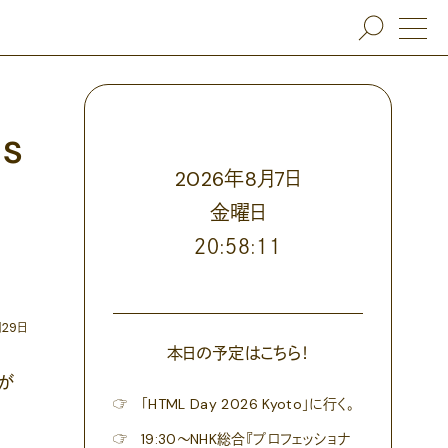
s
2026
年
8
月
7
日
金
曜日
２０:５８:１３
月29日
本日の予定はこちら！
が
☞
「HTML Day 2026 Kyoto」に行く。
☞
19:30〜NHK総合『プロフェッショナ