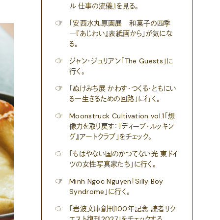
ル 仕事の流儀』を見る。
☞
「安西水丸原画展 和菓子の四季
―『あじわい』表紙画から」が気にな
る。
☞
ジャン・ジュリアン「The Guests」に
行く。
☞
「ぬけみち展 かわす・つくる・ともにい
る―生きるための回路」に行く。
☞
Moonstruck Cultivation vol.1「想
像力を取り戻す：『ディープ・ルッキン
グ』アートクラブ」をチェック。
☞
「もはやない国のかつてない光 東ドイ
ツの女性写真家たち」に行く。
☞
Minh Ngoc Nguyen「Silly Boy
Syndrome」に行く。
☞
「岩波文庫創刊100年記念 読者リク
エスト復刊2027」をチェックする。