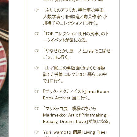
☞
「ふたりのアフリカ、手仕事の宇宙―
人類学者・川田順造と陶芸作家・小
川待子のコレクション」に行く。
☞
「TOP コレクション 明日の食卓」のト
ークイベントが気になる。
☞
「やなせたかし展 人生はよろこばせ
ごっこ」に行く。
☞
「山室眞二の薯版画〈かまくら博物
誌〉 / 併陳 コレクション 暮らしの中
で」に行く。
☞
『ブック・アクティビスト』Irma Boom:
Book Activist 展に行く。
☞
「マリメッコ展 模様のちから
Marimekko: Art of Printmaking -
Beauty, Dream, Love」が気になる。
☞
Yuri Iwamoto 個展「Living Tree」