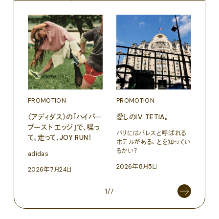
PROMOTION
PROMOTION
PRO
〈アディダス〉の「ハイパー
愛しのLV TETIA。
〈K
ブースト エッジ」で、喋っ
で、
パリにはパレスと呼ばれる
て、走って、JOY RUN！
ドロ
ホテルがあることを知ってい
るかい？
adidas
KEN
2026年8月5日
2026年7月24日
202
1/7