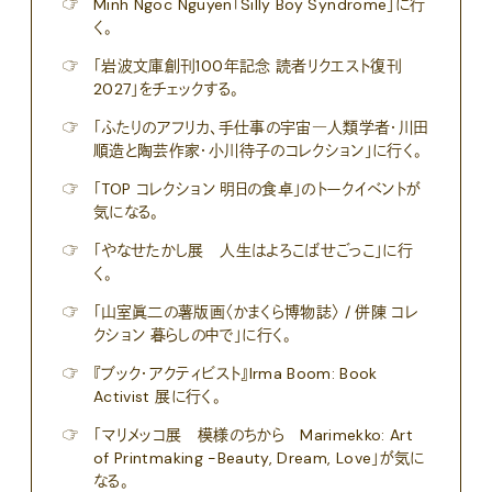
☞
Minh Ngoc Nguyen「Silly Boy Syndrome」に行
く。
☞
「岩波文庫創刊100年記念 読者リクエスト復刊
2027」をチェックする。
☞
「ふたりのアフリカ、手仕事の宇宙―人類学者・川田
順造と陶芸作家・小川待子のコレクション」に行く。
☞
「TOP コレクション 明日の食卓」のトークイベントが
気になる。
☞
「やなせたかし展 人生はよろこばせごっこ」に行
く。
☞
「山室眞二の薯版画〈かまくら博物誌〉 / 併陳 コレ
クション 暮らしの中で」に行く。
☞
『ブック・アクティビスト』Irma Boom: Book
Activist 展に行く。
☞
「マリメッコ展 模様のちから Marimekko: Art
of Printmaking -Beauty, Dream, Love」が気に
なる。