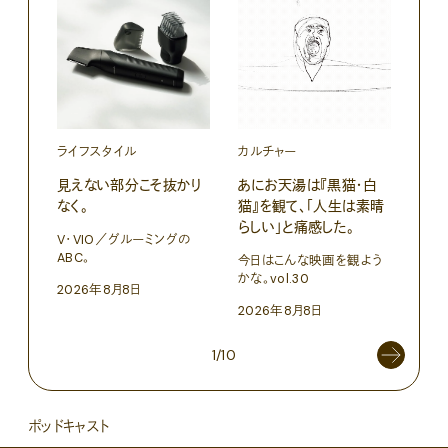
ライフスタイル
カルチャー
ライ
見えない部分こそ抜かり
あにお天湯は『黒猫・白
すぐ
なく。
猫』を観て、「人生は素晴
U・
らしい」と痛感した。
ABC
V・VIO／グルーミングの
ABC。
今日はこんな映画を観よう
202
かな。vol.30
2026年8月8日
2026年8月8日
1/10
ポッドキャスト