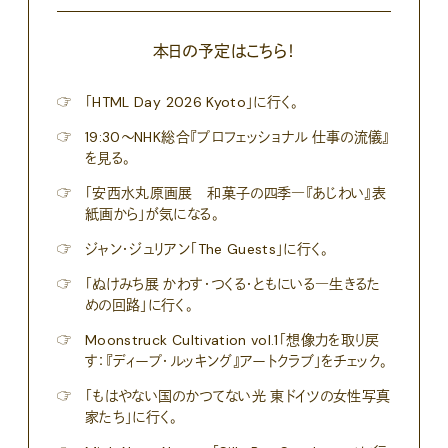
本日の予定はこちら！
☞
「HTML Day 2026 Kyoto」に行く。
☞
19:30〜NHK総合『プロフェッショナル 仕事の流儀』
を見る。
☞
「安西水丸原画展 和菓子の四季―『あじわい』表
紙画から」が気になる。
☞
ジャン・ジュリアン「The Guests」に行く。
☞
「ぬけみち展 かわす・つくる・ともにいる―生きるた
めの回路」に行く。
☞
Moonstruck Cultivation vol.1「想像力を取り戻
す：『ディープ・ルッキング』アートクラブ」をチェック。
☞
「もはやない国のかつてない光 東ドイツの女性写真
家たち」に行く。