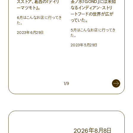
スストア、葛西の『デイリ
茶ノ水『GOND』には未知
ーマツモト』。
なるインディアン・ストリ
ートフードの世界が広が
6月はこんなお店に行ってき
っていた。
た。
フー
5月はこんなお店に行ってき
2023年6月29日
羽根
た。
タコ
2023年5月29日
ェー
4月
た。
202
1/9
2026
年
8
月
8
日