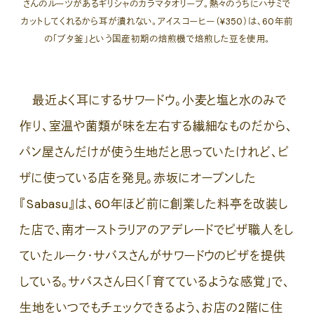
さんのルーツがあるギリシャのカラマタオリーブ。熱々のうちにハサミで
カットしてくれるから耳が潰れない。アイスコーヒー（¥350）は、60年前
の「ブタ釜」という国産初期の焙煎機で焙煎した豆を使用。
最近よく耳にするサワードウ。小麦と塩と水のみで
作り、室温や菌類が味を左右する繊細なものだから、
パン屋さんだけが使う生地だと思っていたけれど、ピ
ザに使っている店を発見。赤坂にオープンした
『Sabasu』は、60年ほど前に創業した料亭を改装し
た店で、南オーストラリアのアデレードでピザ職人をし
ていたルーク・サバスさんがサワードウのピザを提供
している。サバスさん曰く「育てているような感覚」で、
生地をいつでもチェックできるよう、お店の2階に住