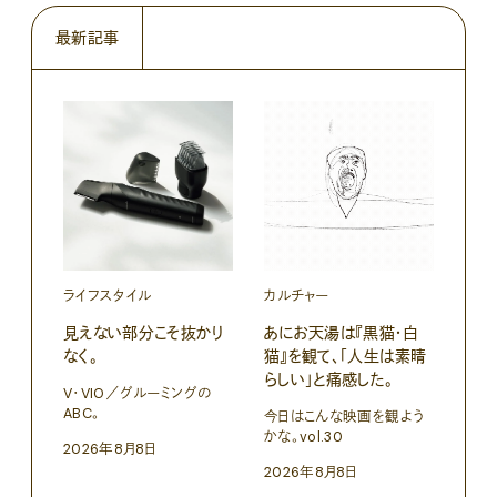
最新記事
ライフスタイル
カルチャー
ライ
見えない部分こそ抜かり
あにお天湯は『黒猫・白
すぐ
なく。
猫』を観て、「人生は素晴
U・
らしい」と痛感した。
ABC
V・VIO／グルーミングの
ABC。
今日はこんな映画を観よう
202
かな。vol.30
2026年8月8日
2026年8月8日