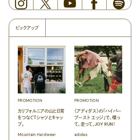
ピックアップ
PROMOTION
PROMOTION
PRO
カリフォルニアの山と日常
〈アディダス〉の「ハイパー
だか
をつなぐＴシャツとキャッ
ブースト エッジ」で、喋っ
しが
プ。
て、走って、JOY RUN！
理由 
GIN
Mountain Hardwear
adidas