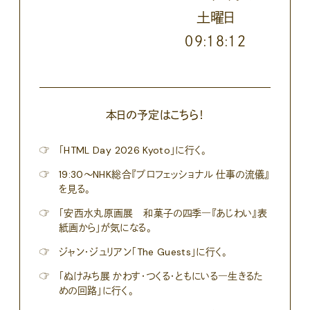
土
曜日
０９:１８:１４
本日の予定はこちら！
☞
「HTML Day 2026 Kyoto」に行く。
☞
19:30〜NHK総合『プロフェッショナル 仕事の流儀』
を見る。
☞
「安西水丸原画展 和菓子の四季―『あじわい』表
紙画から」が気になる。
☞
ジャン・ジュリアン「The Guests」に行く。
☞
「ぬけみち展 かわす・つくる・ともにいる―生きるた
めの回路」に行く。