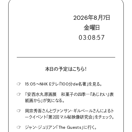
2026
年
8
月
7
日
金
曜日
０３:０８:５８
本日の予定はこちら！
☞
15:05〜NHK Eテレ『100分de名著』を見る。
☞
「安西水丸原画展 和菓子の四季―『あじわい』表
紙画から」が気になる。
☞
岡宗秀吾さんとヴァンサン・ギルベールさんによるト
ークイベント「第2回マル秘映像研究会」をチェック。
☞
ジャン・ジュリアン「The Guests」に行く。