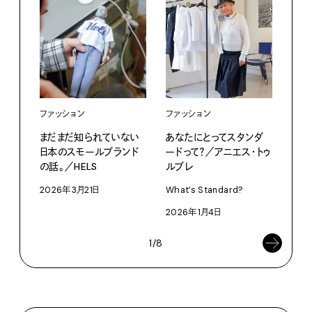
ファッション
ファッション
ファ
まだまだ知られていない
あなたにとってスタンダ
あな
日本のスモールブランド
ードって？／アニエス・トゥ
ード
の話。／HELS
ルブレ
What
2026年3月21日
What’s Standard?
202
2026年1月4日
1/8