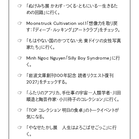
☞
「ぬけみち展 かわす・つくる・ともにいる―生きるた
めの回路」に行く。
☞
Moonstruck Cultivation vol.1「想像力を取り戻
す：『ディープ・ルッキング』アートクラブ」をチェック。
☞
「もはやない国のかつてない光 東ドイツの女性写真
家たち」に行く。
☞
Minh Ngoc Nguyen「Silly Boy Syndrome」に行
く。
☞
「岩波文庫創刊100年記念 読者リクエスト復刊
2027」をチェックする。
☞
「ふたりのアフリカ、手仕事の宇宙―人類学者・川田
順造と陶芸作家・小川待子のコレクション」に行く。
☞
「TOP コレクション 明日の食卓」のトークイベントが
気になる。
☞
「やなせたかし展 人生はよろこばせごっこ」に行
く。