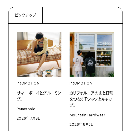
ピックアップ
PROMOTION
PROMOTION
PRO
サマーボーイとグルーミン
カリフォルニアの山と日常
だか
グ。
をつなぐＴシャツとキャッ
しが
プ。
理由 
Panasonic
GIN
Mountain Hardwear
2026年7月9日
〈ZO
2026年8月3日
「Fra