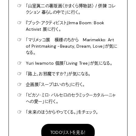
☞
「山室眞二の薯版画〈かまくら博物誌〉 / 併陳 コレ
クション 暮らしの中で」に行く。
☞
『ブック・アクティビスト』Irma Boom: Book
Activist 展に行く。
☞
「マリメッコ展 模様のちから Marimekko: Art
of Printmaking -Beauty, Dream, Love」が気に
なる。
☞
Yuri Iwamoto 個展「Living Tree」が気になる。
☞
「路上、お邪魔ですか？」が気になる。
☞
企画展「スープはいのち」に行く。
☞
「ピカソ・ミロ・バルセロのセラミックーカタルーニャ
への愛ー」に行く。
☞
「未来のほうからやってくる。」をチェック。
TODOリストを見る！