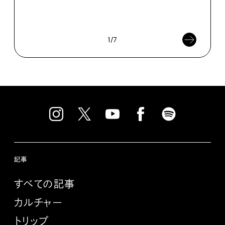
催中
202
1/7
記事
すべての記事
カルチャー
トリップ