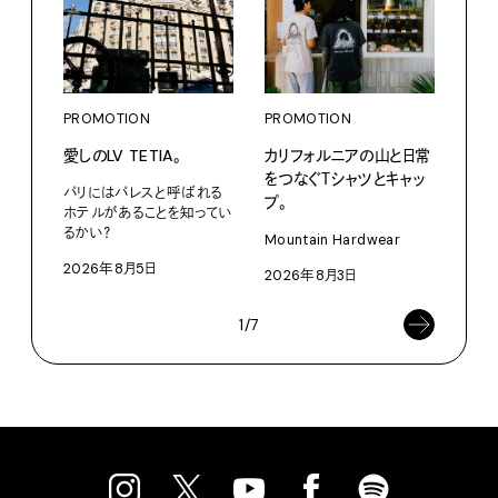
PROMOTION
PROMOTION
PRO
愛しのLV TETIA。
カリフォルニアの山と日常
〈K
をつなぐＴシャツとキャッ
で、
パリにはパレスと呼ばれる
プ。
ドロ
ホテルがあることを知ってい
るかい？
Mountain Hardwear
KEN
2026年8月5日
2026年8月3日
202
1/7