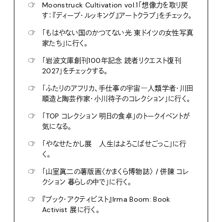
☞
Moonstruck Cultivation vol.1「想像力を取り戻
す：『ディープ・ルッキング』アートクラブ」をチェック。
☞
「もはやない国のかつてない光 東ドイツの女性写真
家たち」に行く。
☞
「岩波文庫創刊100年記念 読者リクエスト復刊
2027」をチェックする。
☞
「ふたりのアフリカ、手仕事の宇宙―人類学者・川田
順造と陶芸作家・小川待子のコレクション」に行く。
☞
「TOP コレクション 明日の食卓」のトークイベントが
気になる。
☞
「やなせたかし展 人生はよろこばせごっこ」に行
く。
☞
「山室眞二の薯版画〈かまくら博物誌〉 / 併陳 コレ
クション 暮らしの中で」に行く。
☞
『ブック・アクティビスト』Irma Boom: Book
Activist 展に行く。