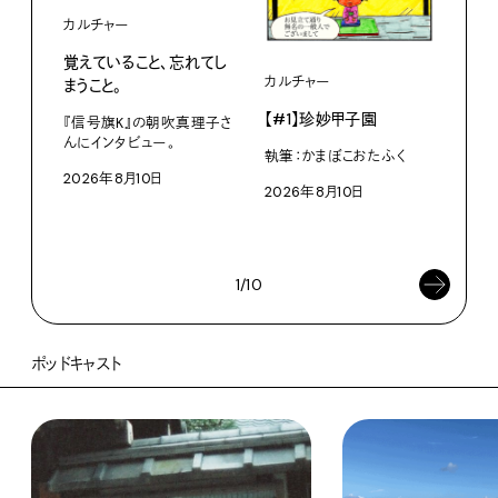
カルチャー
覚えていること、忘れてし
カルチャー
ライ
まうこと。
【#1】珍妙甲子園
白い
『信号旗K』の朝吹真理子さ
から
んにインタビュー。
執筆：かまぼこおたふく
2026年8月10日
W・W
2026年8月10日
ミン
202
1/10
ポッドキャスト