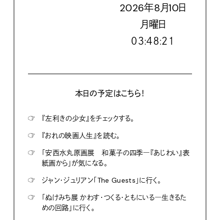
2026
年
8
月
10
日
月
曜日
０３:４８:２２
本日の予定はこちら！
☞
『左利きの少女』をチェックする。
☞
『おれの映画人生』を読む。
☞
「安西水丸原画展 和菓子の四季―『あじわい』表
紙画から」が気になる。
☞
ジャン・ジュリアン「The Guests」に行く。
☞
「ぬけみち展 かわす・つくる・ともにいる―生きるた
めの回路」に行く。