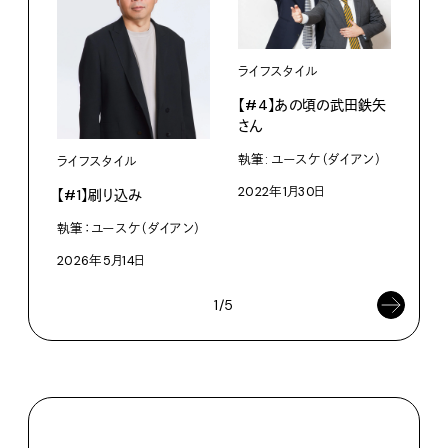
ライフスタイル
ライ
【#4】あの頃の武田鉄矢
【#
さん
執筆
執筆: ユースケ（ダイアン）
ライフスタイル
202
2022年1月30日
【#1】刷り込み
執筆：ユースケ（ダイアン）
2026年5月14日
1/5