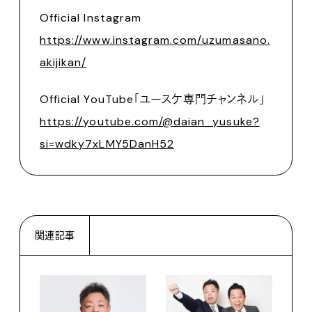
Official Instagram
https://www.instagram.com/uzumasano.
akijikan/
Official YouTube「ユースケ専門チャンネル」
https://youtube.com/@daian_yusuke?
si=wdky7xLMY5DanH52
関連記事