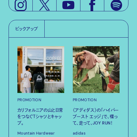
ピックアップ
PROMOTION
PROMOTION
PRO
カリフォルニアの山と日常
〈アディダス〉の「ハイパー
サマ
をつなぐＴシャツとキャッ
ブースト エッジ」で、喋っ
グ。
プ。
て、走って、JOY RUN！
Pana
Mountain Hardwear
adidas
202