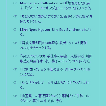
☞
Moonstruck Cultivation vol.1「想像力を取り戻
す：『ディープ・ルッキング』アートクラブ」をチェック。
☞
「もはやない国のかつてない光 東ドイツの女性写真
家たち」に行く。
☞
Minh Ngoc Nguyen「Silly Boy Syndrome」に行
く。
☞
「岩波文庫創刊100年記念 読者リクエスト復刊
2027」をチェックする。
☞
「ふたりのアフリカ、手仕事の宇宙―人類学者・川田
順造と陶芸作家・小川待子のコレクション」に行く。
☞
「TOP コレクション 明日の食卓」のトークイベントが
気になる。
☞
「やなせたかし展 人生はよろこばせごっこ」に行
く。
☞
「山室眞二の薯版画〈かまくら博物誌〉 / 併陳 コレ
クション 暮らしの中で」に行く。