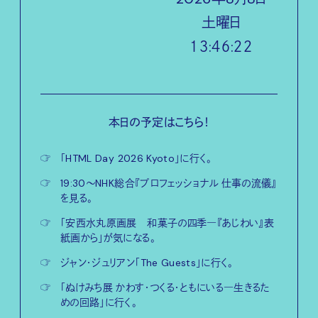
土
曜日
１３:４６:２３
本日の予定はこちら！
☞
「HTML Day 2026 Kyoto」に行く。
☞
19:30〜NHK総合『プロフェッショナル 仕事の流儀』
を見る。
☞
「安西水丸原画展 和菓子の四季―『あじわい』表
紙画から」が気になる。
☞
ジャン・ジュリアン「The Guests」に行く。
☞
「ぬけみち展 かわす・つくる・ともにいる―生きるた
めの回路」に行く。