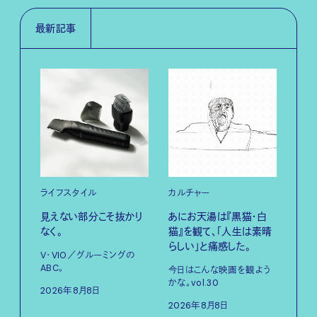
最新記事
ライフスタイル
カルチャー
ライ
見えない部分こそ抜かり
あにお天湯は『黒猫・白
すぐ
なく。
猫』を観て、「人生は素晴
U・
らしい」と痛感した。
ABC
V・VIO／グルーミングの
ABC。
今日はこんな映画を観よう
202
かな。vol.30
2026年8月8日
2026年8月8日