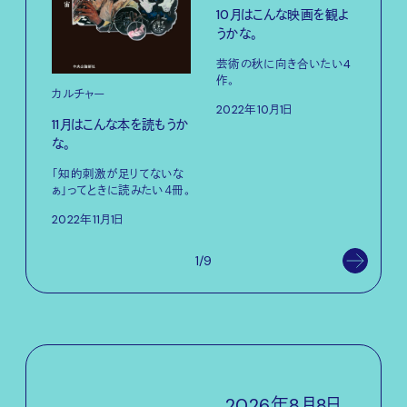
10月はこんな映画を観よ
うかな。
芸術の秋に向き合いたい4
作。
カルチャー
カル
2022年10月1日
11月はこんな本を読もうか
10
な。
かな
「知的刺激が足りてないな
暖か
ぁ」ってときに読みたい４冊。
ら読
2022年11月1日
202
1/9
2026
年
8
月
8
日