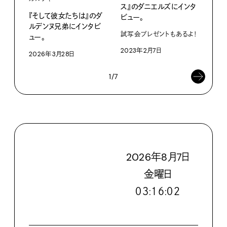
ス』のダニエルズにインタ
『そして彼女たちは』のダ
『ト
ビュー。
ルデンヌ兄弟にインタビ
トリ
試写会プレゼントもあるよ！
ュー。
ー。
2023年2月7日
2026年3月28日
202
1/7
2026
年
8
月
7
日
金
曜日
０３:１６:０４