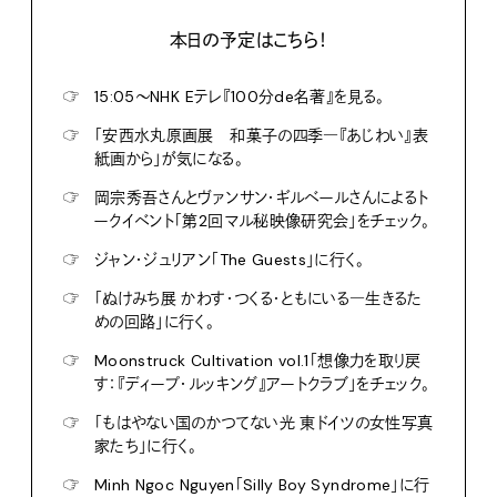
本日の予定はこちら！
☞
15:05〜NHK Eテレ『100分de名著』を見る。
☞
「安西水丸原画展 和菓子の四季―『あじわい』表
紙画から」が気になる。
☞
岡宗秀吾さんとヴァンサン・ギルベールさんによるト
ークイベント「第2回マル秘映像研究会」をチェック。
☞
ジャン・ジュリアン「The Guests」に行く。
☞
「ぬけみち展 かわす・つくる・ともにいる―生きるた
めの回路」に行く。
☞
Moonstruck Cultivation vol.1「想像力を取り戻
す：『ディープ・ルッキング』アートクラブ」をチェック。
☞
「もはやない国のかつてない光 東ドイツの女性写真
家たち」に行く。
☞
Minh Ngoc Nguyen「Silly Boy Syndrome」に行