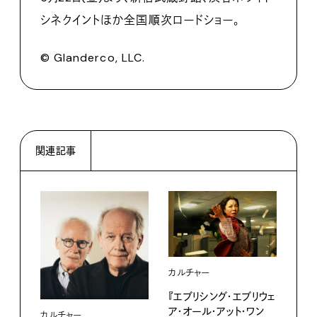
シネクイントほか全国順次ロードショー。
© Glanderco, LLC.
関連記事
カルチャー
『エブリシング・エブリウェ
ア・オール・アット・ワン
カルチャー
カル