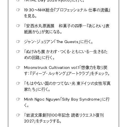
☞
19:30〜NHK総合『プロフェッショナル 仕事の流儀』
を見る。
☞
「安西水丸原画展 和菓子の四季―『あじわい』表
紙画から」が気になる。
☞
ジャン・ジュリアン「The Guests」に行く。
☞
「ぬけみち展 かわす・つくる・ともにいる―生きるた
めの回路」に行く。
☞
Moonstruck Cultivation vol.1「想像力を取り戻
す：『ディープ・ルッキング』アートクラブ」をチェック。
☞
「もはやない国のかつてない光 東ドイツの女性写真
家たち」に行く。
☞
Minh Ngoc Nguyen「Silly Boy Syndrome」に行
く。
☞
「岩波文庫創刊100年記念 読者リクエスト復刊
2027」をチェックする。