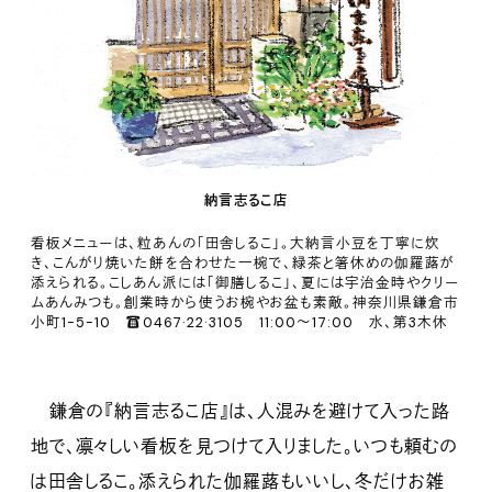
納言志るこ店
看板メニューは、粒あんの「田舎しるこ」。大納言小豆を丁寧に炊
き、こんがり焼いた餅を合わせた一椀で、緑茶と箸休めの伽羅蕗が
添えられる。こしあん派には「御膳しるこ」、夏には宇治金時やクリー
ムあんみつも。創業時から使うお椀やお盆も素敵。神奈川県鎌倉市
小町1-5-10 ☎0467·22·3105 11:00～17:00 水、第3木休
鎌倉の『納言志るこ店』は、人混みを避けて入った路
地で、凛々しい看板を見つけて入りました。いつも頼むの
は田舎しるこ。添えられた伽羅蕗もいいし、冬だけお雑