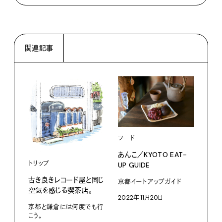
関連記事
フード
あんこ／KYOTO EAT-
トリップ
トリ
UP GUIDE
古き良きレコード屋と同じ
旅は
京都イートアップガイド
空気を感じる喫茶店。
シテ
2022年11月20日
ね。
京都と鎌倉には何度でも行
こう。
202