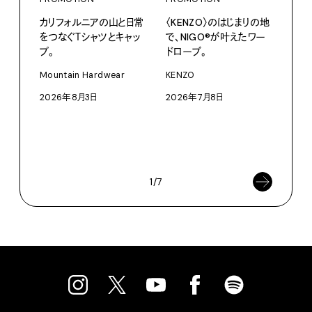
カリフォルニアの山と日常
〈KENZO〉のはじまりの地
をつなぐＴシャツとキャッ
で、NIGO®が叶えたワー
プ。
ドローブ。
PRO
〈S
Mountain Hardwear
KENZO
に作
2026年8月3日
2026年7月8日
イ”
SEIK
202
1/7