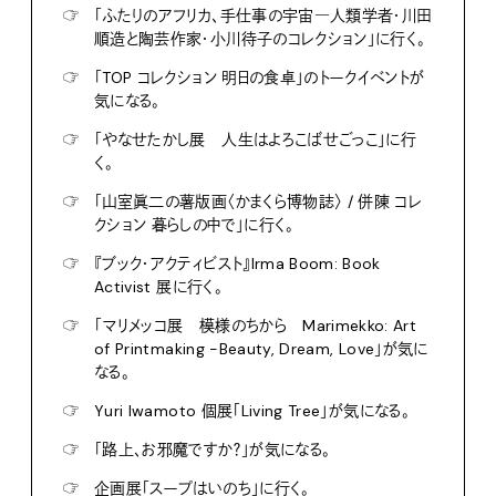
☞
「ふたりのアフリカ、手仕事の宇宙―人類学者・川田
順造と陶芸作家・小川待子のコレクション」に行く。
☞
「TOP コレクション 明日の食卓」のトークイベントが
気になる。
☞
「やなせたかし展 人生はよろこばせごっこ」に行
く。
☞
「山室眞二の薯版画〈かまくら博物誌〉 / 併陳 コレ
クション 暮らしの中で」に行く。
☞
『ブック・アクティビスト』Irma Boom: Book
Activist 展に行く。
☞
「マリメッコ展 模様のちから Marimekko: Art
of Printmaking -Beauty, Dream, Love」が気に
なる。
☞
Yuri Iwamoto 個展「Living Tree」が気になる。
☞
「路上、お邪魔ですか？」が気になる。
☞
企画展「スープはいのち」に行く。