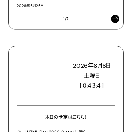
2026年6月26日
1/7
2026
年
8
月
8
日
土
曜日
１０:４３:４２
本日の予定はこちら！
☞
「HTML Day 2026 Kyoto」に行く。