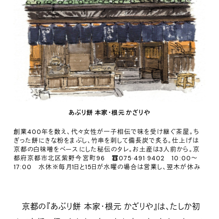
あぶり餅 本家・根元 かざりや
創業400年を数え、代々女性が一子相伝で味を受け継ぐ茶屋。ち
ぎった餅にきな粉をまぶし、竹串を刺して備長炭で炙る。仕上げは
京都の白味噌をベースにした秘伝のタレ。お土産は3人前から。京
都府京都市北区紫野今宮町96 ☎075·491·9402 10:00～
17:00 水休※毎月1日と15日が水曜の場合は営業し、翌木が休み
京都の『あぶり餅 本家・根元 かざりや』は、たしか初