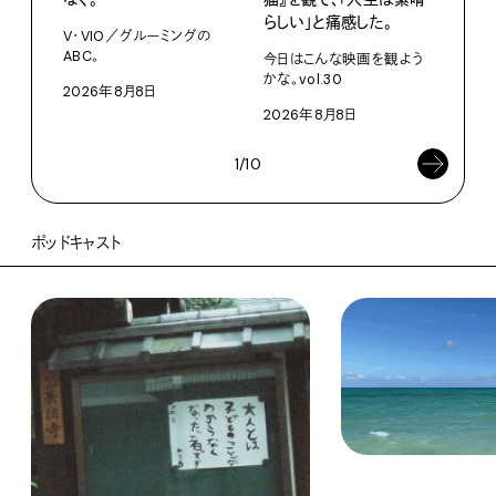
U・
らしい」と痛感した。
ABC
V・VIO／グルーミングの
ABC。
今日はこんな映画を観よう
202
かな。vol.30
2026年8月8日
2026年8月8日
1/10
ポッドキャスト