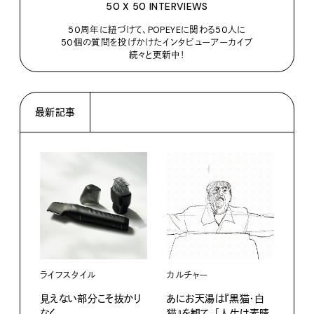
50 X 50 INTERVIEWS
50周年に紐づけて、POPEYEに関わる50人に
50個の質問を投げかけたインタビューアーカイブ
続々と更新中！
最新記事
ライフスタイル
カルチャー
ライ
見えない部分こそ抜かり
あにお天湯は『黒猫・白
すぐ
なく。
猫』を観て、「人生は素晴