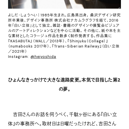
よしだ・しょうへい｜1985年生まれ。広島県出身。 桑沢デザイン研究
所卒業後、デザイン事務所 株式会社ナカムラグラフを経て、2016
年「白い立体」として独立。雑誌・書籍のデザインや展覧会ビジュア
ルのアートディレクションなどを中心に活動。 その他に、紙や本を主
な素材としたコラージュ作品を数多く制作発表する。作品集に
『KASABUTA』（WALL／2013年）、『Shinjuku（Collage）』
（numabooks 2017年）、『Trans-Siberian Railway』（白い立体
／2021年）
Instagram:
@heiyoshida
ひょんなきっかけで大きな進路変更。本気で目指した第2
の夢。
吉田さんのお話を伺うべく、千駄ヶ谷にある『白い立
体』の事務所へ。取材日は日曜だったけれど、吉田さん