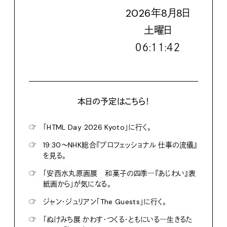
2026
年
8
月
8
日
土
曜日
０６:１１:４４
本日の予定はこちら！
☞
「HTML Day 2026 Kyoto」に行く。
☞
19:30〜NHK総合『プロフェッショナル 仕事の流儀』
を見る。
☞
「安西水丸原画展 和菓子の四季―『あじわい』表
紙画から」が気になる。
☞
ジャン・ジュリアン「The Guests」に行く。
☞
「ぬけみち展 かわす・つくる・ともにいる―生きるた