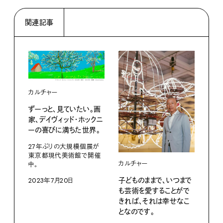
関連記事
カルチャー
ずーっと、見ていたい。画
家、デイヴィッド・ホックニ
カル
ーの喜びに満ちた世界。
さー
27年ぶりの大規模個展が
に行
東京都現代美術館で開催
カルチャー
中。
個の
展5
子どものままで、いつまで
2023年7月20日
も芸術を愛することがで
202
きれば、それは幸せなこ
となのです。