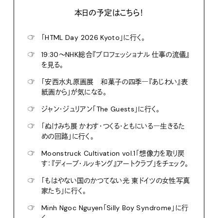
本日の予定はこちら！
☞
「HTML Day 2026 Kyoto」に行く。
☞
19:30〜NHK総合『プロフェッショナル 仕事の流儀』
を見る。
☞
「安西水丸原画展 和菓子の四季―『あじわい』表
紙画から」が気になる。
☞
ジャン・ジュリアン「The Guests」に行く。
☞
「ぬけみち展 かわす・つくる・ともにいる―生きるた
めの回路」に行く。
☞
Moonstruck Cultivation vol.1「想像力を取り戻
す：『ディープ・ルッキング』アートクラブ」をチェック。
☞
「もはやない国のかつてない光 東ドイツの女性写真
家たち」に行く。
☞
Minh Ngoc Nguyen「Silly Boy Syndrome」に行