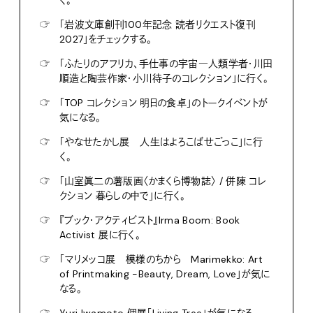
く。
☞
「岩波文庫創刊100年記念 読者リクエスト復刊
2027」をチェックする。
☞
「ふたりのアフリカ、手仕事の宇宙―人類学者・川田
順造と陶芸作家・小川待子のコレクション」に行く。
☞
「TOP コレクション 明日の食卓」のトークイベントが
気になる。
☞
「やなせたかし展 人生はよろこばせごっこ」に行
く。
☞
「山室眞二の薯版画〈かまくら博物誌〉 / 併陳 コレ
クション 暮らしの中で」に行く。
☞
『ブック・アクティビスト』Irma Boom: Book
Activist 展に行く。
☞
「マリメッコ展 模様のちから Marimekko: Art
of Printmaking -Beauty, Dream, Love」が気に
なる。