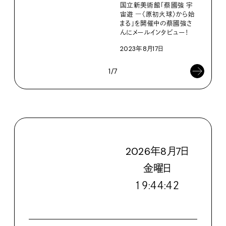
国立新美術館「蔡國強 宇
宙遊 ―〈原初火球〉から始
まる」を開催中の蔡國強さ
んにメールインタビュー！
2023年8月17日
1/7
2026
年
8
月
7
日
金
曜日
１９:４４:４４