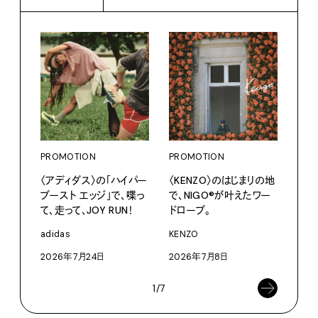
PROMOTION
PROMOTION
PRO
〈アディダス〉の「ハイパー
〈KENZO〉のはじまりの地
カリ
ブースト エッジ」で、喋っ
で、NIGO®が叶えたワー
をつ
て、走って、JOY RUN！
ドローブ。
プ。
adidas
KENZO
Moun
2026年7月24日
2026年7月8日
202
1/7