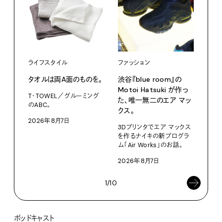
ライフスタイル
ファッション
カル
タオルは両A面のものを。
渋⾕『blue room』の
特集
Motoi Hatsuki が作っ
T・TOWEL／グルーミング
NO.
た、唯⼀無⼆のエア マッ
のABC。
クス。
202
2026年8月7日
3Dプリンタでエア マックス
を作るナイキの新プログラ
ム「Air Works」のお話。
2026年8月7日
1/10
ポッドキャスト