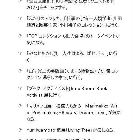
☞
「岩波文庫創刊100年記念 読者リクエスト復刊
2027」をチェックする。
☞
「ふたりのアフリカ、手仕事の宇宙―人類学者・川田
順造と陶芸作家・小川待子のコレクション」に行く。
☞
「TOP コレクション 明日の食卓」のトークイベントが
気になる。
☞
「やなせたかし展 人生はよろこばせごっこ」に行
く。
☞
「山室眞二の薯版画〈かまくら博物誌〉 / 併陳 コレ
クション 暮らしの中で」に行く。
☞
『ブック・アクティビスト』Irma Boom: Book
Activist 展に行く。
☞
「マリメッコ展 模様のちから Marimekko: Art
of Printmaking -Beauty, Dream, Love」が気に
なる。
☞
Yuri Iwamoto 個展「Living Tree」が気になる。