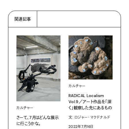
関連記事
カルチャー
カル
RADICAL Localism
Dee
Vol.9／アート作品を「深
Vol.
く」観察した先にあるもの
カルチャー
アー
世界
さーて、7月はどんな展示
文: ロジャー・マクドナルド
に行こうかな。
202
2022年7月16日