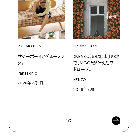
PROMOTION
PROMOTION
PRO
サマーボーイとグルーミン
〈KENZO〉のはじまりの地
だか
グ。
で、NIGO®が叶えたワー
しが
ドローブ。
理由 
Panasonic
GIN
KENZO
2026年7月9日
〈ZO
2026年7月8日
「Fra
催中
202
1/7