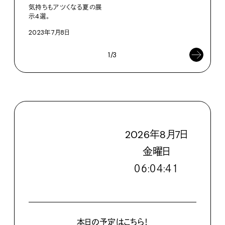
気持ちもアツくなる夏の展
示4選。
2023年7月8日
1/3
2026
年
8
月
7
日
金
曜日
０６:０４:４２
本日の予定はこちら！