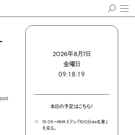
す
2026
年
8
月
7
日
金
曜日
０９:１８:２０
月23日
本日の予定はこちら！
☞
15:05〜NHK Eテレ『100分de名著』
を見る。