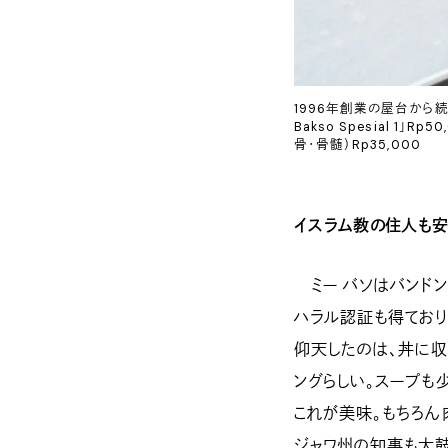
1996年創業の屋台から続
Bakso Spesial 1」Rp
骨・骨髄）Rp35,000
イスラム教の住人も安
ミー バソはバンドン
ハラル認証も得ており
仰天したのは、丼に収
ングらしい。スープも
これが美味。もちろん
ジャワ州の知事も太鼓