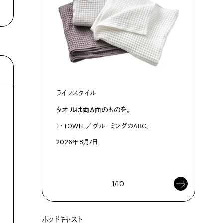
ライフスタイル
ファッショ
タオルは両A面のものを。
渋⾕『blu
作った、
T・TOWEL／グルーミングのABC。
3Dプリン
2026年8月7日
プログラム「
2026年8
1/10
トリップ
トリップ
似て非なる台北胡椒餅図鑑。
台湾といえば、小籠包？いや、
ポッドキャスト