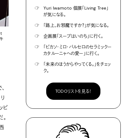
☞
Yuri Iwamoto 個展「Living Tree」
が気になる。
☞
「路上、お邪魔ですか？」が気になる。
t
☞
企画展「スープはいのち」に行く。
（牛
☞
「ピカソ・ミロ・バルセロのセラミックー
カタルーニャへの愛ー」に行く。
☞
「未来のほうからやってくる。」をチェッ
ク。
で、
TODOリストを見る！
くり
ッピ
だ。
西