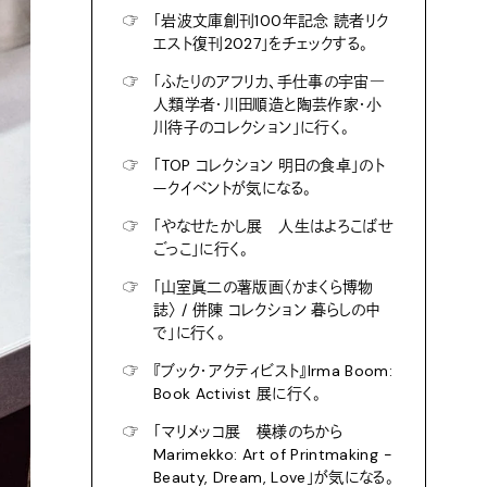
☞
「岩波文庫創刊100年記念 読者リク
エスト復刊2027」をチェックする。
☞
「ふたりのアフリカ、手仕事の宇宙―
人類学者・川田順造と陶芸作家・小
川待子のコレクション」に行く。
☞
「TOP コレクション 明日の食卓」のト
ークイベントが気になる。
☞
「やなせたかし展 人生はよろこばせ
ごっこ」に行く。
☞
「山室眞二の薯版画〈かまくら博物
誌〉 / 併陳 コレクション 暮らしの中
で」に行く。
☞
『ブック・アクティビスト』Irma Boom:
Book Activist 展に行く。
☞
「マリメッコ展 模様のちから
Marimekko: Art of Printmaking -
Beauty, Dream, Love」が気になる。