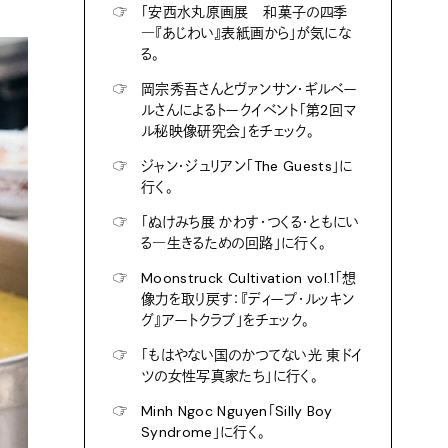
☞
「安西水丸原画展 和菓子の四季
―『あじわい』表紙画から」が気にな
る。
☞
岡宗秀吾さんとヴァンサン・ギルベー
ルさんによるトークイベント「第2回マ
ル秘映像研究会」をチェック。
☞
ジャン・ジュリアン「The Guests」に
行く。
☞
「ぬけみち展 かわす・つくる・ともにい
る―生きるための回路」に行く。
☞
Moonstruck Cultivation vol.1「想
像力を取り戻す：『ディープ・ルッキン
グ』アートクラブ」をチェック。
☞
「もはやない国のかつてない光 東ドイ
ツの女性写真家たち」に行く。
☞
Minh Ngoc Nguyen「Silly Boy
Syndrome」に行く。