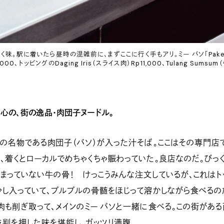
く味。駅に着いたら昼時の混雑前に、まずここに行く手もアリ。ミー バソ「Pake
50,000、トッピングのDaging Iris（スライス肉）Rp11,000、Tulang Sumsum
心の、街の逸品・肉団子ヌードル。
の名物である肉団子（バソ）が入った汁そば。ここはその専門店
、着くとローカルでめちゃくちゃ賑わっていた。良店なのだ。びっ
まっていない牛の骨！ けっこうみんな注文しているが、これはト
少し入っていて、プルプルの骨髄をほじって溶かしながら食べるの
肉も削ぎ取って、メインのミー バソと一緒に食べる。この街がある
判を押した味を堪能し、ガッツリ満腹。