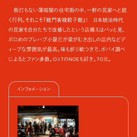
街灯もない薄暗闇の住宅街の中、一軒の民家へと続
く行列。それこそ『龍門客棧餃子館』！ 日本統治時代
の民家を自分たちで改修したという店構えはパッと見、
ボロめのプレハブ小屋だが梁がむき出しの店内などデ
ィープな雰囲気が最高。味も折り紙つきで、ポパイ調べ
によるとファン多数。O.I.TのNOEも好き。70元。
インフォメーション