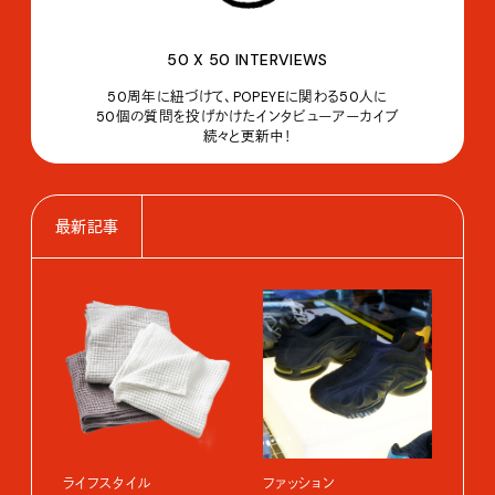
50 X 50 INTERVIEWS
50周年に紐づけて、POPEYEに関わる50人に
50個の質問を投げかけたインタビューアーカイブ
続々と更新中！
最新記事
ライフスタイル
ファッション
カル