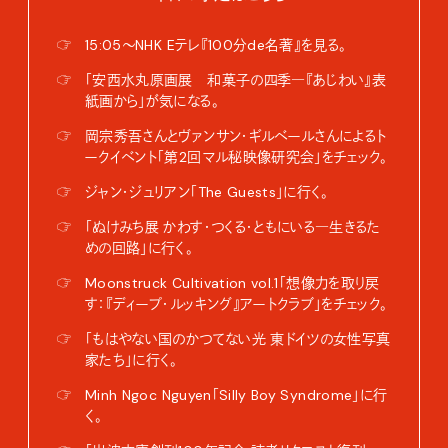
☞
15:05〜NHK Eテレ『100分de名著』を見る。
☞
「安西水丸原画展 和菓子の四季―『あじわい』表
紙画から」が気になる。
☞
岡宗秀吾さんとヴァンサン・ギルベールさんによるト
ークイベント「第2回マル秘映像研究会」をチェック。
☞
ジャン・ジュリアン「The Guests」に行く。
☞
「ぬけみち展 かわす・つくる・ともにいる―生きるた
めの回路」に行く。
☞
Moonstruck Cultivation vol.1「想像力を取り戻
す：『ディープ・ルッキング』アートクラブ」をチェック。
☞
「もはやない国のかつてない光 東ドイツの女性写真
家たち」に行く。
☞
Minh Ngoc Nguyen「Silly Boy Syndrome」に行
く。