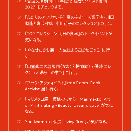
☞
「岩波文庫創刊100年記念 読者リクエスト復刊
2027」をチェックする。
☞
「ふたりのアフリカ、手仕事の宇宙―人類学者・川田
順造と陶芸作家・小川待子のコレクション」に行く。
☞
「TOP コレクション 明日の食卓」のトークイベントが
気になる。
☞
「やなせたかし展 人生はよろこばせごっこ」に行
く。
☞
「山室眞二の薯版画〈かまくら博物誌〉 / 併陳 コレ
クション 暮らしの中で」に行く。
☞
『ブック・アクティビスト』Irma Boom: Book
Activist 展に行く。
☞
「マリメッコ展 模様のちから Marimekko: Art
of Printmaking -Beauty, Dream, Love」が気に
なる。
☞
Yuri Iwamoto 個展「Living Tree」が気になる。