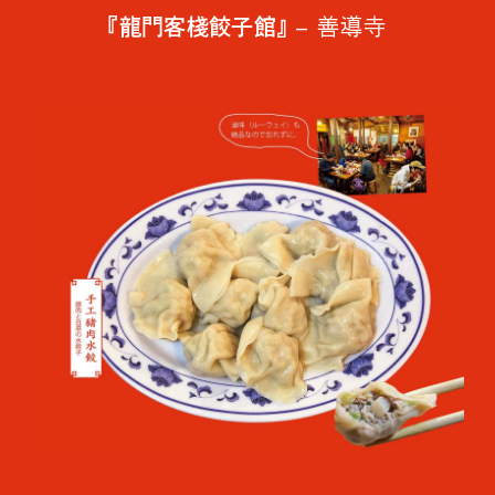
『龍門客棧餃子館』
– 善導寺