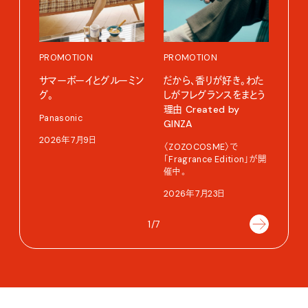
PROMOTION
PROMOTION
PRO
サマーボーイとグルーミン
だから、香りが好き。わた
〈ア
グ。
しがフレグランスをまとう
ブー
理由 Created by
て、走
Panasonic
GINZA
adid
2026年7月9日
〈ZOZOCOSME〉で
202
「Fragrance Edition」が開
催中。
2026年7月23日
1/7