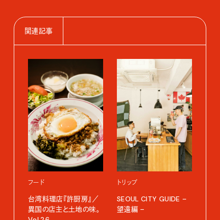
関連記事
トリ
SEO
聖水
202
フード
トリップ
台湾料理店『許厨房』／
SEOUL CITY GUIDE –
異国の店主と土地の味。
望遠編 –
Vol.26