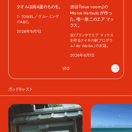
タオルは両A面のものを。
渋⾕『blue room』の
特集
Motoi Hatsuki が作っ
T・TOWEL／グルーミング
NO.
た、唯⼀無⼆のエア マッ
のABC。
クス。
202
2026年8月7日
3Dプリンタでエア マックス
を作るナイキの新プログラ
ム「Air Works」のお話。
2026年8月7日
1/10
ポッドキャスト