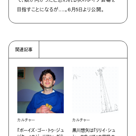
目指すことになるが……。6月5日より公開。
関連記事
カルチャー
カルチャー
カル
『ボーイズ・ゴー・トゥ・ジュ
黒川想矢は『リリイ・シュ
映画