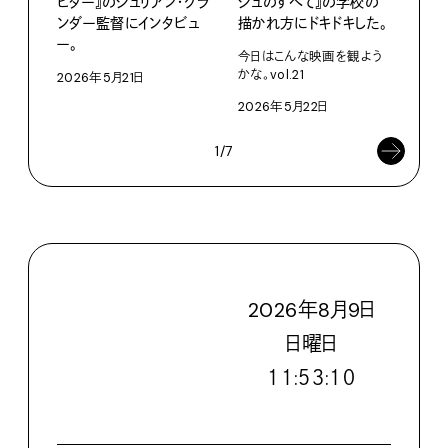
ピター』のジュリアン・グラ
シュのすべて』の学校の
える
ンダー監督にインタビュ
描かれ方にドキドキした。
『ふ
ー。
監督
今日はこんな映画を観よう
かな。vol.21
2026年5月21日
202
2026年5月22日
1/7
2026
年
8
月
9
日
日
曜日
１１:５３:１２