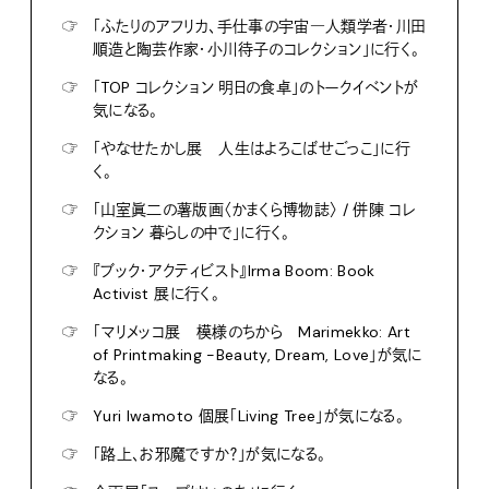
☞
「ふたりのアフリカ、手仕事の宇宙―人類学者・川田
順造と陶芸作家・小川待子のコレクション」に行く。
☞
「TOP コレクション 明日の食卓」のトークイベントが
気になる。
☞
「やなせたかし展 人生はよろこばせごっこ」に行
く。
☞
「山室眞二の薯版画〈かまくら博物誌〉 / 併陳 コレ
クション 暮らしの中で」に行く。
☞
『ブック・アクティビスト』Irma Boom: Book
Activist 展に行く。
☞
「マリメッコ展 模様のちから Marimekko: Art
of Printmaking -Beauty, Dream, Love」が気に
なる。
☞
Yuri Iwamoto 個展「Living Tree」が気になる。
☞
「路上、お邪魔ですか？」が気になる。