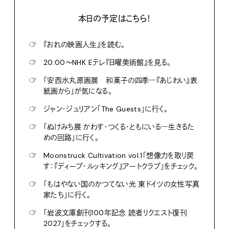
本日の予定はこちら！
☞
『おれの映画人生』を読む。
☞
20:00〜NHK Eテレ『日曜美術館』を見る。
☞
「安西水丸原画展 和菓子の四季―『あじわい』表
紙画から」が気になる。
☞
ジャン・ジュリアン「The Guests」に行く。
☞
「ぬけみち展 かわす・つくる・ともにいる―生きるた
めの回路」に行く。
☞
Moonstruck Cultivation vol.1「想像力を取り戻
す：『ディープ・ルッキング』アートクラブ」をチェック。
☞
「もはやない国のかつてない光 東ドイツの女性写真
家たち」に行く。
☞
「岩波文庫創刊100年記念 読者リクエスト復刊
2027」をチェックする。