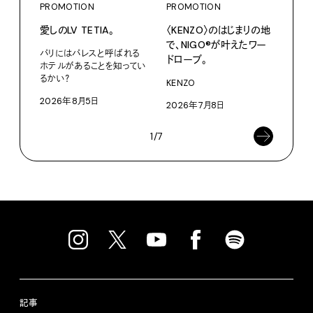
PROMOTION
PROMOTION
PRO
愛しのLV TETIA。
〈KENZO〉のはじまりの地
サマ
で、NIGO®が叶えたワー
グ。
パリにはパレスと呼ばれる
ドローブ。
ホテルがあることを知ってい
Pana
るかい？
KENZO
202
2026年8月5日
2026年7月8日
1/7
記事