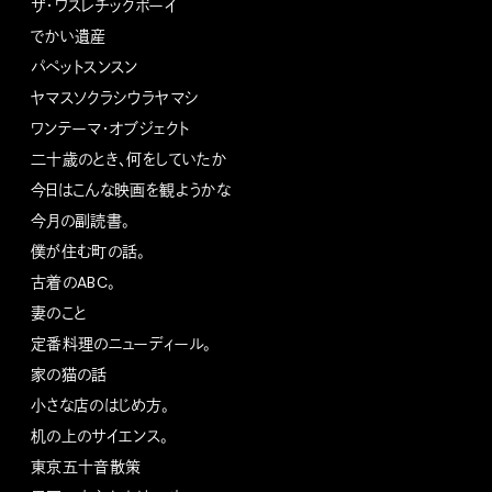
ザ・ワスレチックボーイ
でかい遺産
パペットスンスン
ヤマスソクラシウラヤマシ
ワンテーマ・オブジェクト
二十歳のとき、何をしていたか
今日はこんな映画を観ようかな
今月の副読書。
僕が住む町の話。
古着のABC。
妻のこと
定番料理のニューディール。
家の猫の話
小さな店のはじめ方。
机の上のサイエンス。
東京五十音散策