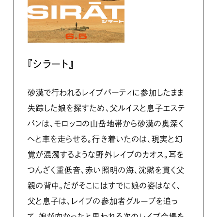
『シラート』
砂漠で行われるレイブパーティに参加したまま
失踪した娘を探すため、父ルイスと息子エステ
バンは、モロッコの山岳地帯から砂漠の奥深く
へと車を走らせる。行き着いたのは、現実と幻
覚が混濁するような野外レイブのカオス。耳を
つんざく重低音、赤い照明の海、沈黙を貫く父
親の背中。だがそこにはすでに娘の姿はなく、
父と息子は、レイブの参加者グループを追っ
て、娘が向かったと思われる次のレイブ会場を