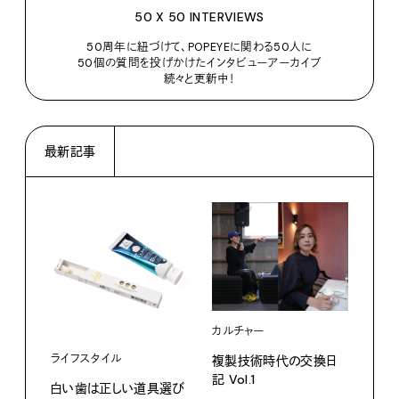
50 X 50 INTERVIEWS
50周年に紐づけて、POPEYEに関わる50人に
50個の質問を投げかけたインタビューアーカイブ
続々と更新中！
最新記事
カルチャー
ライフスタイル
複製技術時代の交換日
記 Vol.1
白い歯は正しい道具選び
ファ