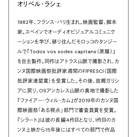
オリベル・ラシェ
1982年、フランス・パリ生まれ。映画監督、脚本
家。スペインでオーディオビジュアルコミュニケ
ーションを学び、移り住んだモロッコのタンジー
ルで『Todos vos sodes capitans（原題）』
を自主製作。同作はアトラス山脈で撮影され、カ
ンヌ国際映画祭批評家週間のFIPRESCI（国際
批評家連盟賞）を受賞した。その後、故郷ガリシ
アに戻り、OSアンカレス山脈の奥地で撮影した
『ファイアー・ウィル・カム』が2019年のカンヌ国
際映画祭「ある視点」部門で審査員賞を受賞。
『シラート』は彼の長編4作目となり、1作目のカ
ンヌ上映から15年後にはすべての部門で作品