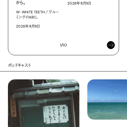
から。
2026年8月9日
【#
W・WHITE TEETH／グルー
ブラ
ミングのABC。
執筆
2026年8月9日
202
1/10
ポッドキャスト