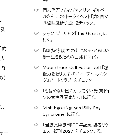
☞
岡宗秀吾さんとヴァンサン・ギルベー
ルさんによるトークイベント「第2回マ
し
ル秘映像研究会」をチェック。
ど洗
☞
ジャン・ジュリアン「The Guests」に
行く。
目的
☞
「ぬけみち展 かわす・つくる・ともにい
る―生きるための回路」に行く。
た人
☞
Moonstruck Cultivation vol.1「想
くな
像力を取り戻す：『ディープ・ルッキン
の）
グ』アートクラブ」をチェック。
☞
「もはやない国のかつてない光 東ドイ
ツの女性写真家たち」に行く。
も、
☞
Minh Ngoc Nguyen「Silly Boy
Syndrome」に行く。
☞
「岩波文庫創刊100年記念 読者リク
エスト復刊2027」をチェックする。
ォー