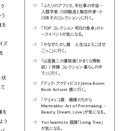
☞
「ふたりのアフリカ、手仕事の宇宙―
ック
人類学者・川田順造と陶芸作家・小
いう
川待子のコレクション」に行く。
真を
☞
「TOP コレクション 明日の食卓」のト
ークイベントが気になる。
イズ
☞
「やなせたかし展 人生はよろこばせ
ごっこ」に行く。
を
☞
「山室眞二の薯版画〈かまくら博物
誌〉 / 併陳 コレクション 暮らしの中
で」に行く。
ト状
☞
『ブック・アクティビスト』Irma Boom:
して
Book Activist 展に行く。
☞
「マリメッコ展 模様のちから
Marimekko: Art of Printmaking -
揮を
Beauty, Dream, Love」が気になる。
るよう
☞
Yuri Iwamoto 個展「Living Tree」
が気になる。
ンパ