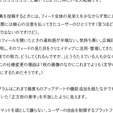
がゴゴゴゴゴゴ….と動いてしまった、みたいな大転換です。
真を投稿するときには、フィード全体の見栄えを少なからず気に
の際には細心の注意を払ってきたユーザーのひとりです（言うほ
ではないのですけど）。
ロフィールを開いたときの違和感が半端ない。気持ち悪い。広報
用し、そのフィードの見た目をクリエイティブに活用・管理してき
までの努力、どうしてくれるんですか…」とうろたえている人も少な
にこの仕様変更の理由は１枚の画像のなかにこれまでよりも（文字
にするためだそうです。）
グラムはこれまで幾度ものアップデートや機能追加を経たなかで
いた「正方形の美学」を手放したように見えます。
ーマットを頑として譲らない、ユーザーの自由を制限するプラットフ