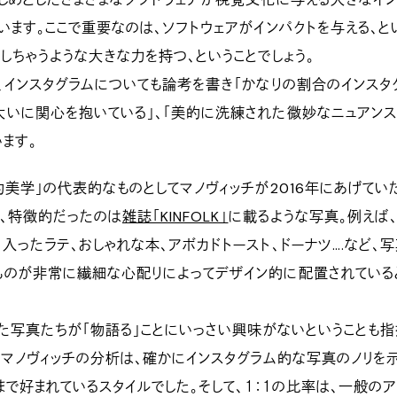
います。ここで重要なのは、ソフトウェアがインパクトを与える、と
しちゃうような大きな力を持つ、ということでしょう。
、インスタグラムについても論考を書き「かなりの割合のインスタ
大いに関心を抱いている」、「美的に洗練された微妙なニュアンス
ます。
的美学」の代表的なものとしてマノヴィッチが2016年にあげてい
、特徴的だったのは
雑誌「KINFOLK」
に載るような写真。例えば
入ったラテ、おしゃれな本、アボカドトースト、ドーナツ….など、
ものが非常に繊細な心配りによってデザイン的に配置されている
した写真たちが「物語る」ことにいっさい興味がないということも
なマノヴィッチの分析は、確かにインスタグラム的な写真のノリを
在まで好まれているスタイルでした。そして、１：１の比率は、一般の