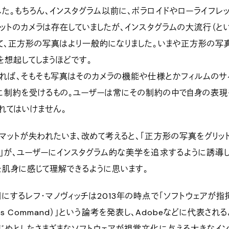
た。もちろん、インスタグラム以前に、ポラロイドやローライフレ
マットのカメラは存在していましたが、インスタグラムの大流行（と
て、正方形の写真はより一般的になりました。いまや正方形の写
を想起してしまうほどです。
れば、そもそも写真はそのカメラの機能や仕様とかフィルムのサ
に制約を受けるもの。ユーザーは常にその制約の中で自身の表現
れてはいけません。
マットが失われたいま、改めて考えると、「正方形の写真をグリッ
」が、ユーザーにインスタグラム的な美学を追求するように誘導
を肌身に感じて理解できるように思います。
にするレフ・マノヴィッチは2013年の時点で「ソフトウェアが指
takes Command）」という論考を発表し、Adobeなどに代表され
じめとしたさまざまなソフトウェアが視覚文化に与える大きなイ