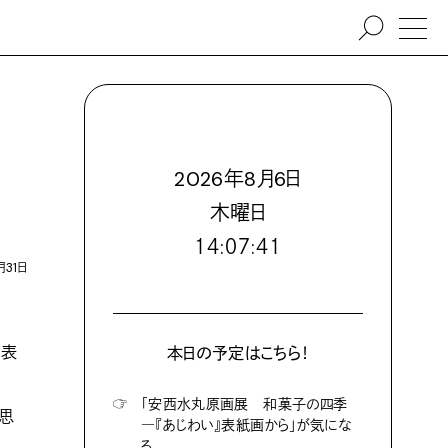
2026
年
8
月
6
日
木
曜日
１４:０７:４２
月31日
で表
本日の予定はこちら！
☞
「安西水丸原画展 和菓子の四季
と思
―『あじわい』表紙画から」が気にな
る。