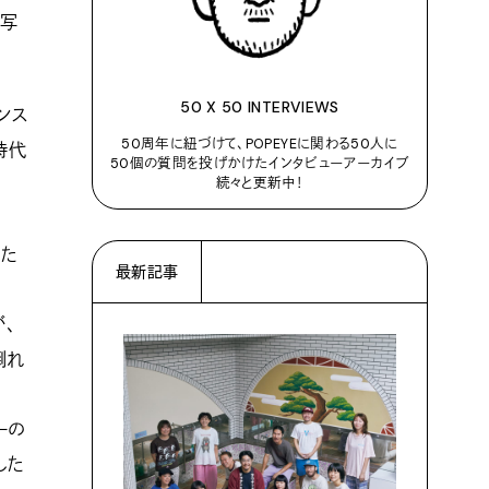
な写
50 X 50 INTERVIEWS
ンス
50周年に紐づけて、POPEYEに関わる50人に
時代
50個の質問を投げかけたインタビューアーカイブ
続々と更新中！
きた
最新記事
、
倒れ
ーの
した