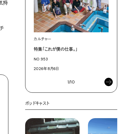
気持
ルチ
カルチャー
カルチャ
特集「これが僕の仕事。」
「これが
NO.953
NO.953
2026年8月6日
2026年8
1/10
ポッドキャスト