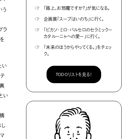
☞
「路上、お邪魔ですか？」が気になる。
いう
☞
企画展「スープはいのち」に行く。
グラ
☞
「ピカソ・ミロ・バルセロのセラミックー
カタルーニャへの愛ー」に行く。
を
☞
「未来のほうからやってくる。」をチェッ
ク。
たい
TODOリストを見る！
、テ
写真
とい
指摘
示し
アマ