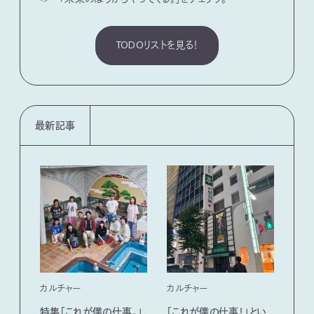
TODOリストを見る！
最新記事
カルチャー
カルチャー
フー
特集「これが僕の仕事。」
「これが僕の仕事！」とい
13