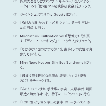
☞
岡宗秀吾さんとヴァンサン・ギルベールさんによるト
ークイベント「第2回マル秘映像研究会」をチェック。
☞
ジャン・ジュリアン「The Guests」に行く。
☞
「ぬけみち展 かわす・つくる・ともにいる―生きるた
めの回路」に行く。
☞
Moonstruck Cultivation vol.1「想像力を取り戻
す：『ディープ・ルッキング』アートクラブ」をチェック。
☞
「もはやない国のかつてない光 東ドイツの女性写真
家たち」に行く。
☞
Minh Ngoc Nguyen「Silly Boy Syndrome」に行
く。
☞
「岩波文庫創刊100年記念 読者リクエスト復刊
2027」をチェックする。
☞
「ふたりのアフリカ、手仕事の宇宙―人類学者・川田
順造と陶芸作家・小川待子のコレクション」に行く。
☞
「TOP コレクション 明日の食卓」のトークイベントが