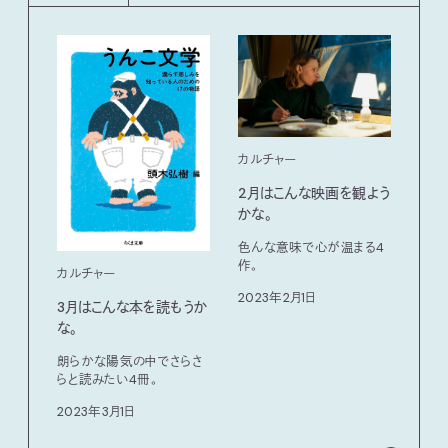
カルチャー
2月はこんな映画を観よう
かな。
色んな意味で心が温まる4
作。
カルチャー
カル
2023年2月1日
3月はこんな本を読もうか
2月
な。
な。
朗らかな陽気の中でさらさ
寒い
らと読みたい4冊。
耽り
2023年3月1日
202