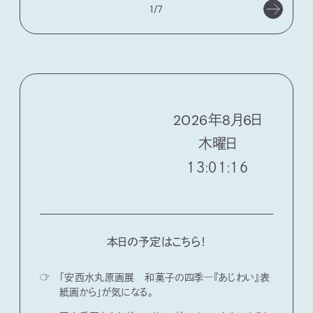
1/7
2026
年
8
月
6
日
木
曜日
１３:０１:１７
本日の予定はこちら！
☞
「安西水丸原画展 和菓子の四季―『あじわい』表
紙画から」が気になる。