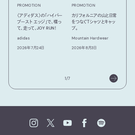
PROMOTION
PROMOTION
PRO
〈アディダス〉の「ハイパー
カリフォルニアの山と日常
だか
ブースト エッジ」で、喋っ
をつなぐＴシャツとキャッ
しが
て、走って、JOY RUN！
プ。
理由 
GIN
adidas
Mountain Hardwear
〈ZO
2026年7月24日
2026年8月3日
「Fra
催中
202
1/7