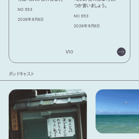
つか言いましょう。
老舗
NO.953
物。
NO.953
2026年8月6日
根本
2026年8月6日
浜
202
1/10
ポッドキャスト