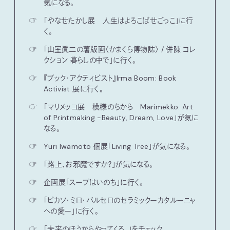
気になる。
☞
「やなせたかし展 人生はよろこばせごっこ」に行
く。
☞
「山室眞二の薯版画〈かまくら博物誌〉 / 併陳 コレ
クション 暮らしの中で」に行く。
☞
『ブック・アクティビスト』Irma Boom: Book
Activist 展に行く。
☞
「マリメッコ展 模様のちから Marimekko: Art
of Printmaking -Beauty, Dream, Love」が気に
なる。
☞
Yuri Iwamoto 個展「Living Tree」が気になる。
☞
「路上、お邪魔ですか？」が気になる。
☞
企画展「スープはいのち」に行く。
☞
「ピカソ・ミロ・バルセロのセラミックーカタルーニャ
への愛ー」に行く。
☞
「未来のほうからやってくる。」をチェック。