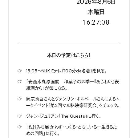
2026
年
8
月
6
日
木
曜日
１６:２７:０９
本日の予定はこちら！
☞
15:05〜NHK Eテレ『100分de名著』を見る。
☞
「安西水丸原画展 和菓子の四季―『あじわい』表
紙画から」が気になる。
☞
岡宗秀吾さんとヴァンサン・ギルベールさんによるト
ークイベント「第2回マル秘映像研究会」をチェック。
☞
ジャン・ジュリアン「The Guests」に行く。
☞
「ぬけみち展 かわす・つくる・ともにいる―生きるた
めの回路」に行く。