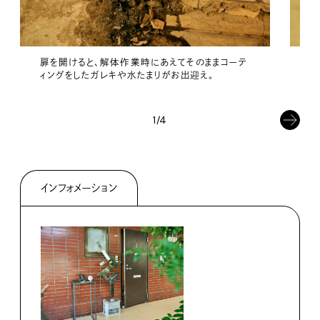
扉を開けると、解体作業時にあえてそのままコーテ
小
ィングをしたガレキや水たまりがお出迎え。
組
も
1/4
インフォメーション