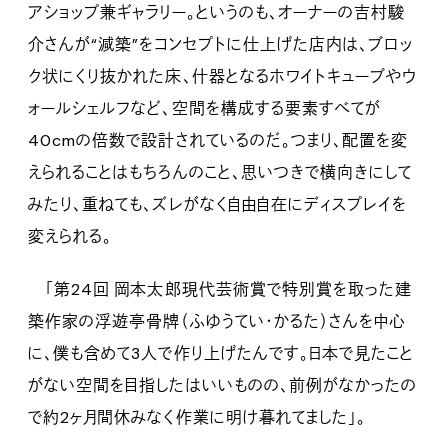
アショップ兼ギャラリー。というのも、オーナーの吉村駿
介さんが“減築”をコンセプトに仕上げた店内は、ブロッ
ク状にくり抜かれた床、什器となるホワイトキューブやウ
ォールシェルフなど、空間を構成する要素すべてが
40cmの倍数で設計されているのだ。つまり、配置を変
えられることはもちろんのこと、思いつきで横向きにして
みたり、重ねても、ズレがなく自由自在にディスプレイを
変えられる。
「第24回 岡本太郎現代芸術賞で特別賞を取った建
築作家の浮遊亭骨牌（ふゆうてい・かるた）さんを中心
に、僕も含めて3人で作り上げたんです。日本で見たこと
がない空間を目指したはいいものの、前例がなかったの
で約2ヶ月間休みなく作業に明け暮れてました」。