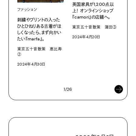
英国家具が1,200点以
ファッション
上！ オンラインショップ
『camori』の店舗へ。
刺繍やプリントの入った
ひとひねりある古着がほ
東京五十音散策 蒲田③
しくなったら、まず向かい
カル
2024年4月20日
たい『marfa』。
小さ
完成
東京五十音散策 恵比寿
②
品』
2024年4月30日
東京
202
1/26