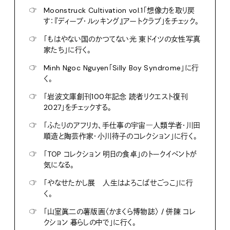
☞
Moonstruck Cultivation vol.1「想像力を取り戻
す：『ディープ・ルッキング』アートクラブ」をチェック。
☞
「もはやない国のかつてない光 東ドイツの女性写真
家たち」に行く。
☞
Minh Ngoc Nguyen「Silly Boy Syndrome」に行
く。
☞
「岩波文庫創刊100年記念 読者リクエスト復刊
2027」をチェックする。
☞
「ふたりのアフリカ、手仕事の宇宙―人類学者・川田
順造と陶芸作家・小川待子のコレクション」に行く。
☞
「TOP コレクション 明日の食卓」のトークイベントが
気になる。
☞
「やなせたかし展 人生はよろこばせごっこ」に行
く。
☞
「山室眞二の薯版画〈かまくら博物誌〉 / 併陳 コレ
クション 暮らしの中で」に行く。