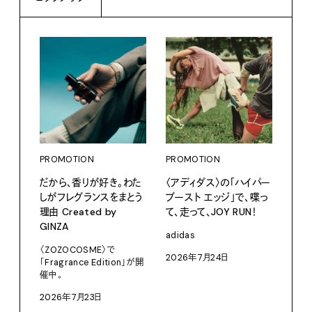
PROMOTION
PROMOTION
だから、香りが好き。わた
〈アディダス〉の「ハイパー
しがフレグランスをまとう
ブースト エッジ」で、喋っ
理由 Created by
て、走って、JOY RUN！
PRO
GINZA
〈S
adidas
に作
〈ZOZOCOSME〉で
2026年7月24日
「Fragrance Edition」が開
イ”
催中。
SEIK
2026年7月23日
202