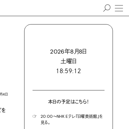
2026
年
8
月
8
日
土
曜日
１８:５９:１４
8月4日
本日の予定はこちら！
どを
☞
20:00〜NHK Eテレ『日曜美術館』を
。
見る。