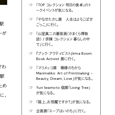
☞
「TOP コレクション 明日の食卓」のト
ークイベントが気になる。
☞
「やなせたかし展 人生はよろこばせ
駅
ごっこ」に行く。
ーが
☞
「山室眞二の薯版画〈かまくら博物
誌〉 / 併陳 コレクション 暮らしの中
で」に行く。
☞
『ブック・アクティビスト』Irma Boom:
Book Activist 展に行く。
庁わ
☞
「マリメッコ展 模様のちから
Marimekko: Art of Printmaking -
木駅
Beauty, Dream, Love」が気になる。
ため
☞
Yuri Iwamoto 個展「Living Tree」
が気になる。
に、
☞
「路上、お邪魔ですか？」が気になる。
☞
企画展「スープはいのち」に行く。