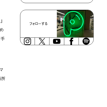
』
フォローする
すめ
苦手
マ
場所