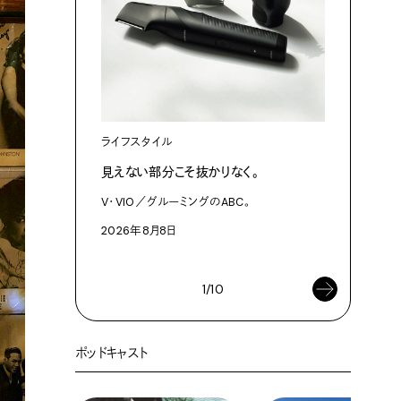
ライフスタイル
カルチャ
見えない部分こそ抜かりなく。
あにお天
は素晴ら
V・VIO／グルーミングのABC。
今日はこん
2026年8月8日
2026年8
1/10
ポッドキャスト