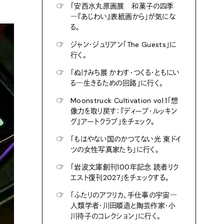
☞
「安西水丸原画展 和菓子の四季
―『あじわい』表紙画から」が気にな
る。
☞
ジャン・ジュリアン「The Guests」に
行く。
☞
「ぬけみち展 かわす・つくる・ともにい
る―生きるための回路」に行く。
☞
Moonstruck Cultivation vol.1「想
像力を取り戻す：『ディープ・ルッキン
グ』アートクラブ」をチェック。
☞
「もはやない国のかつてない光 東ドイ
ツの女性写真家たち」に行く。
☞
「岩波文庫創刊100年記念 読者リク
エスト復刊2027」をチェックする。
☞
「ふたりのアフリカ、手仕事の宇宙―
人類学者・川田順造と陶芸作家・小
川待子のコレクション」に行く。