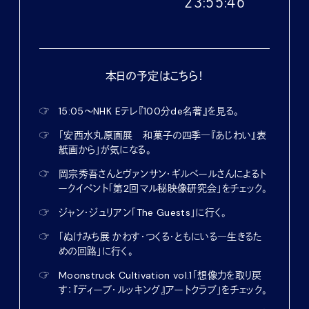
２３:５５:４７
本日の予定はこちら！
☞
15:05〜NHK Eテレ『100分de名著』を見る。
☞
「安西水丸原画展 和菓子の四季―『あじわい』表
紙画から」が気になる。
☞
岡宗秀吾さんとヴァンサン・ギルベールさんによるト
ークイベント「第2回マル秘映像研究会」をチェック。
☞
ジャン・ジュリアン「The Guests」に行く。
☞
「ぬけみち展 かわす・つくる・ともにいる―生きるた
めの回路」に行く。
☞
Moonstruck Cultivation vol.1「想像力を取り戻
す：『ディープ・ルッキング』アートクラブ」をチェック。