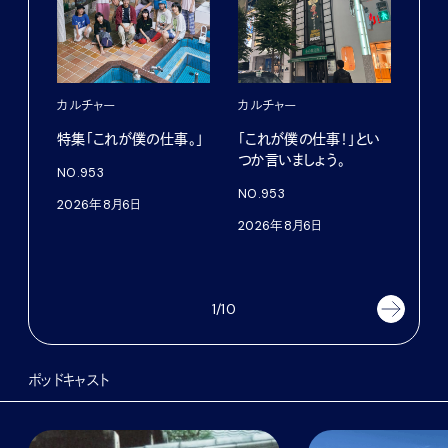
カルチャー
カルチャー
フー
特集「これが僕の仕事。」
「これが僕の仕事！」とい
13
つか言いましょう。
老舗
NO.953
物。
NO.953
2026年8月6日
根本
2026年8月6日
浜
202
1/10
ポッドキャスト