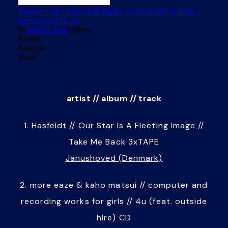
artist // album // track
1. Hasfeldt // Our Star Is A Fleeting Image //
Take Me Back 3xTAPE
Janushoved (Denmark)
2. more eaze & kaho matsui // computer and
recording works for girls // 4u (feat. outside
hire) CD