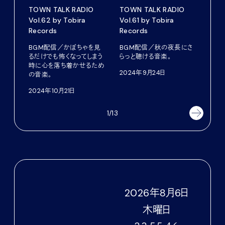
TOWN TALK RADIO
TOWN TALK RADIO
TOW
Vol.62 by Tobira
Vol.61 by Tobira
Vol.
Records
Records
Rec
BGM配信／かぼちゃを見
BGM配信／秋の夜長にさ
BG
るだけでも怖くなってしまう
らっと聴ける音楽。
な気
時に心を落ち着かせるため
な音
2024年9月24日
の音楽。
202
2024年10月21日
1/13
2026
年
8
月
6
日
木
曜日