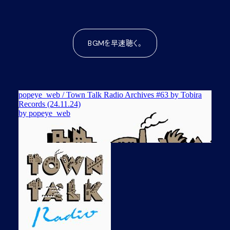
BGMを早速聴く。