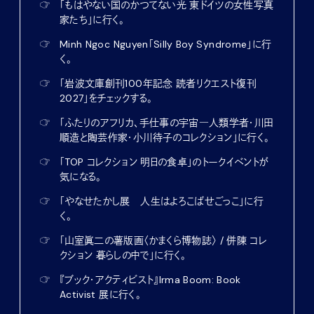
☞
「もはやない国のかつてない光 東ドイツの女性写真
家たち」に行く。
☞
Minh Ngoc Nguyen「Silly Boy Syndrome」に行
く。
☞
「岩波文庫創刊100年記念 読者リクエスト復刊
2027」をチェックする。
☞
「ふたりのアフリカ、手仕事の宇宙―人類学者・川田
順造と陶芸作家・小川待子のコレクション」に行く。
☞
「TOP コレクション 明日の食卓」のトークイベントが
気になる。
☞
「やなせたかし展 人生はよろこばせごっこ」に行
く。
☞
「山室眞二の薯版画〈かまくら博物誌〉 / 併陳 コレ
クション 暮らしの中で」に行く。
☞
『ブック・アクティビスト』Irma Boom: Book
Activist 展に行く。