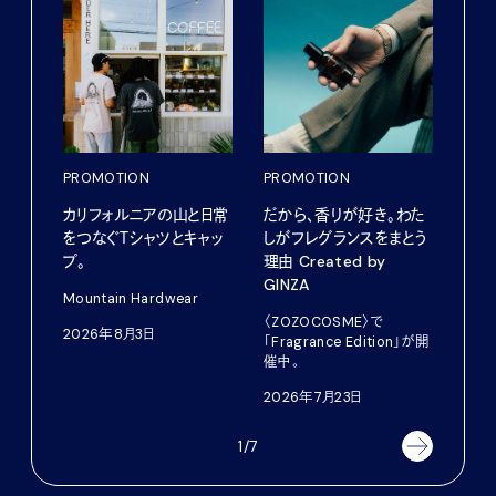
PROMOTION
PROMOTION
PRO
カリフォルニアの山と日常
だから、香りが好き。わた
愛しの
をつなぐＴシャツとキャッ
しがフレグランスをまとう
パリ
プ。
理由 Created by
ホテ
GINZA
るか
Mountain Hardwear
〈ZOZOCOSME〉で
202
2026年8月3日
「Fragrance Edition」が開
催中。
2026年7月23日
1/7