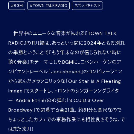
#BGM
#TOWN TALK RADIO
#ポッドキャスト
世界中のユニークな音楽が知れる『TOWN TALK
RADIO』の11月編は、あっという間に2024年ともお別れ
の季節ということで『もう年末なのが信じられない時に
聴く音楽』をテーマにしたBGMに。コペンハーゲンのア
ンビエントレーベル「Janushoved」のコンピレーション
から選んだメランコリックな「Our Star Is A Fleeting
Image」でスタートし、トロントのシンガーソングライタ
ー・Andre Ethierの心弾む「S.C.U.D.S Over
Broadway」で閉幕する全21曲。 約81分と長尺なので
ちょっとしたカフェでの事務作業にも相性良さそうね、で
はまた来月！