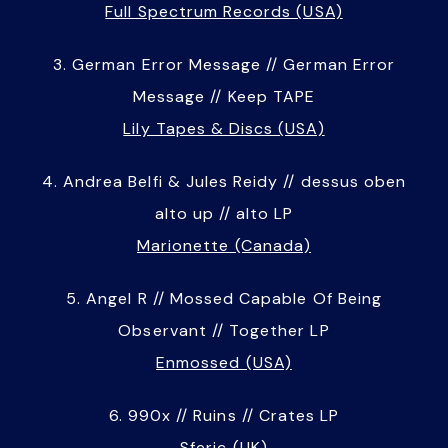
Full Spectrum Records (USA)
3. German Error Message // German Error
Message // Keep TAPE
Lily Tapes & Discs (USA)
4. Andrea Belfi & Jules Reidy // dessus oben
alto up // alto LP
Marionette (Canada)
5. Angel R // Mossed Capable Of Being
Observant // Together LP
Enmossed (USA)
6. 990x // Ruins // Crates LP
Sferic (UK)