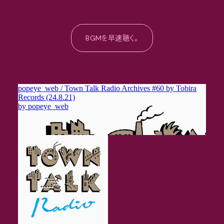
BGMを早速聴く。