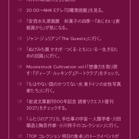
☞
20:00〜NHK Eテレ『日曜美術館』を見る。
☞
「安西水丸原画展 和菓子の四季―『あじわい』表
紙画から」が気になる。
☞
ジャン・ジュリアン「The Guests」に行く。
☞
「ぬけみち展 かわす・つくる・ともにいる―生きるた
めの回路」に行く。
☞
Moonstruck Cultivation vol.1「想像力を取り戻
す：『ディープ・ルッキング』アートクラブ」をチェック。
☞
「もはやない国のかつてない光 東ドイツの女性写真
家たち」に行く。
☞
「岩波文庫創刊100年記念 読者リクエスト復刊
2027」をチェックする。
☞
「ふたりのアフリカ、手仕事の宇宙―人類学者・川田
順造と陶芸作家・小川待子のコレクション」に行く。
☞
「TOP コレクション 明日の食卓」のトークイベントが