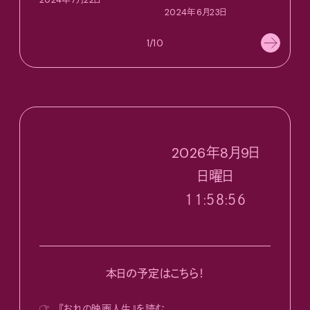
2024年7月22日
202
2024年6月23日
1/10
2026
年
8
月
9
日
日
曜日
１１:５８:５７
本日の予定はこちら！
☞
『おれの映画人生』を読む。