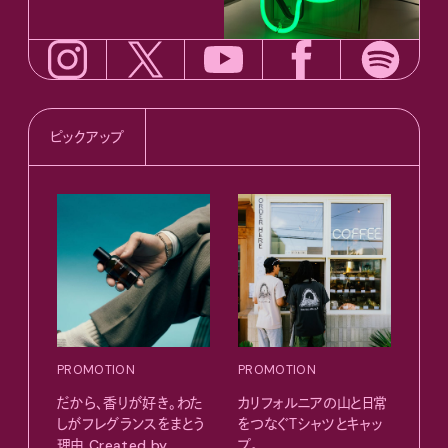
ピックアップ
PROMOTION
PROMOTION
PRO
だから、香りが好き。わた
カリフォルニアの山と日常
〈ア
しがフレグランスをまとう
をつなぐＴシャツとキャッ
ブー
理由 Created by
プ。
て、走