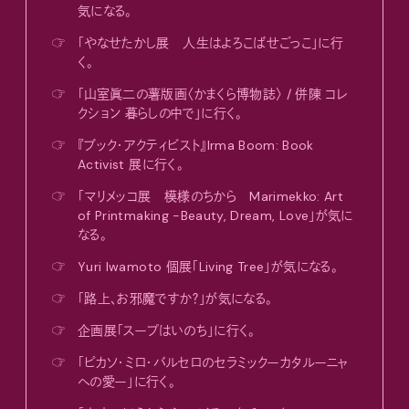
気になる。
☞
「やなせたかし展 人生はよろこばせごっこ」に行
く。
☞
「山室眞二の薯版画〈かまくら博物誌〉 / 併陳 コレ
クション 暮らしの中で」に行く。
☞
『ブック・アクティビスト』Irma Boom: Book
Activist 展に行く。
☞
「マリメッコ展 模様のちから Marimekko: Art
of Printmaking -Beauty, Dream, Love」が気に
なる。
☞
Yuri Iwamoto 個展「Living Tree」が気になる。
☞
「路上、お邪魔ですか？」が気になる。
☞
企画展「スープはいのち」に行く。
☞
「ピカソ・ミロ・バルセロのセラミックーカタルーニャ
への愛ー」に行く。