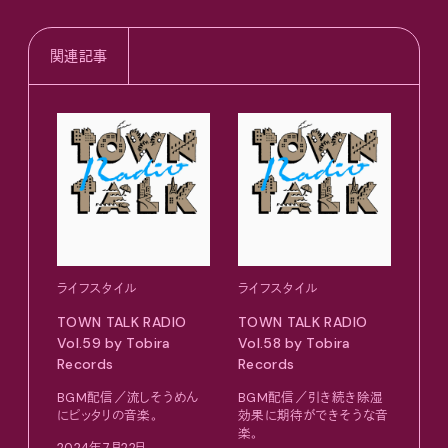
関連記事
ライフスタイル
ライフスタイル
ライ
TOWN TALK RADIO
TOWN TALK RADIO
TOW
Vol.59 by Tobira
Vol.58 by Tobira
Vol.
Records
Records
Rec
BGM配信／流しそうめん
BGM配信／引き続き除湿
BG
にピッタリの音楽。
効果に期待ができそうな音
待が
楽。