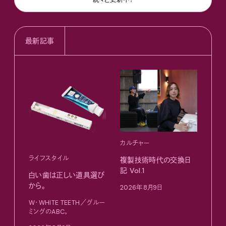
続々と更新中！
最新記事
カルチャー
ライフスタイル
複製技術時代の交換日
記 Vol.1
白い歯は正しい道具選び
ファ
から。
2026年8月9日
【#
W・WHITE TEETH／グルー
ブラ
ミングのABC。
執筆