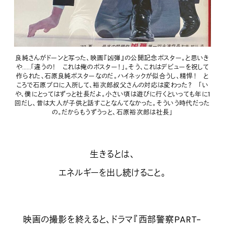
良純さんがドーンと写った、映画『凶弾』の公開記念ポスター。と思いき
や……「違うの！ これは俺のポスター！」。そう、これはデビューを祝して
作られた、石原良純ポスターなのだ。ハイネックが似合うし、精悍！ と
ころで石原プロに入所して、裕次郎叔父さんの対応は変わった？ 「い
や、僕にとってはずっと社長だよ。小さい頃は遊びに行くといっても年に1
回だし、昔は大人が子供と話すことなんてなかった。そういう時代だった
の。だからもうずうっと、石原裕次郎は社長」
生きるとは、
エネルギーを出し続けること。
映画の撮影を終えると、ドラマ『西部警察PART-