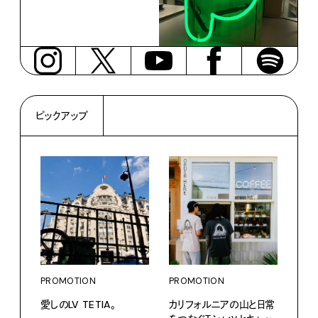
ピックアップ
PROMOTION
PROMOTION
PRO
愛しのLV TETIA。
カリフォルニアの山と日常
〈ア