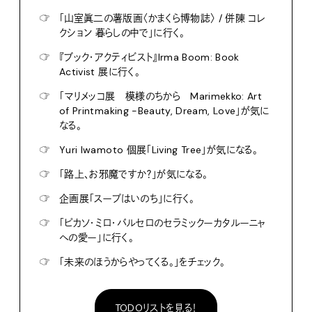
☞
「山室眞二の薯版画〈かまくら博物誌〉 / 併陳 コレ
クション 暮らしの中で」に行く。
☞
『ブック・アクティビスト』Irma Boom: Book
Activist 展に行く。
☞
「マリメッコ展 模様のちから Marimekko: Art
of Printmaking -Beauty, Dream, Love」が気に
なる。
☞
Yuri Iwamoto 個展「Living Tree」が気になる。
☞
「路上、お邪魔ですか？」が気になる。
☞
企画展「スープはいのち」に行く。
☞
「ピカソ・ミロ・バルセロのセラミックーカタルーニャ
への愛ー」に行く。
☞
「未来のほうからやってくる。」をチェック。
TODOリストを見る！