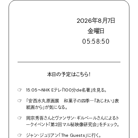
2026
年
8
月
7
日
金
曜日
０５:５８:５１
本日の予定はこちら！
☞
15:05〜NHK Eテレ『100分de名著』を見る。
☞
「安西水丸原画展 和菓子の四季―『あじわい』表
紙画から」が気になる。
☞
岡宗秀吾さんとヴァンサン・ギルベールさんによるト
ークイベント「第2回マル秘映像研究会」をチェック。
☞
ジャン・ジュリアン「The Guests」に行く。