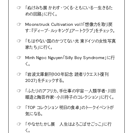
☞
「ぬけみち展 かわす・つくる・ともにいる―生きるた
めの回路」に行く。
☞
Moonstruck Cultivation vol.1「想像力を取り戻
す：『ディープ・ルッキング』アートクラブ」をチェック。
☞
「もはやない国のかつてない光 東ドイツの女性写真
家たち」に行く。
☞
Minh Ngoc Nguyen「Silly Boy Syndrome」に行
く。
☞
「岩波文庫創刊100年記念 読者リクエスト復刊
2027」をチェックする。
☞
「ふたりのアフリカ、手仕事の宇宙―人類学者・川田
順造と陶芸作家・小川待子のコレクション」に行く。
☞
「TOP コレクション 明日の食卓」のトークイベントが
気になる。
☞
「やなせたかし展 人生はよろこばせごっこ」に行
く。