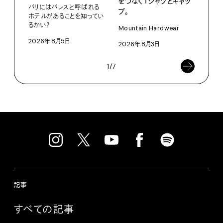
をつなぐＴシャツとキャッ
ブー
パリにはパレスと呼ばれる
プ。
て、走
ホテルがあることを知ってい
るかい？
Mountain Hardwear
adid
2026年8月5日
2026年8月3日
202
1/7
記事
すべての記事