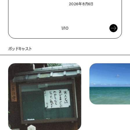
根本
2026年8月6日
浜
202
1/10
ポッドキャスト