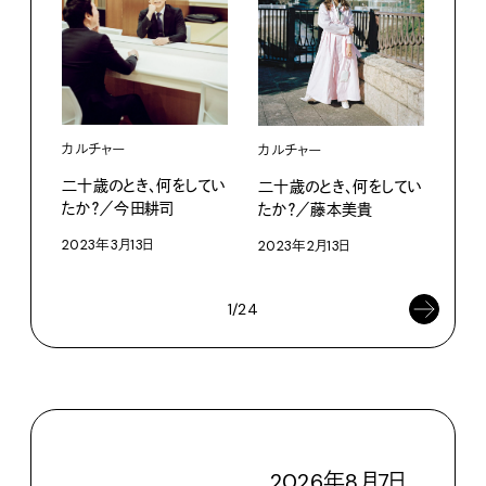
カルチャー
カルチャー
カル
二十歳のとき、何をしてい
二十歳のとき、何をしてい
二十
たか？／今田耕司
たか？／藤本美貴
たか
2023年3月13日
2023年2月13日
202
1/24
2026
年
8
月
7
日