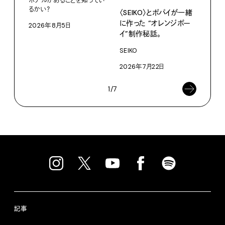
ホテルがあることを知ってい
Pana
るかい？
〈SEIKO〉とポパイが一緒
202
に作った “オレンジボー
2026年8月5日
イ”制作秘話。
SEIKO
2026年7月22日
1/7
記事