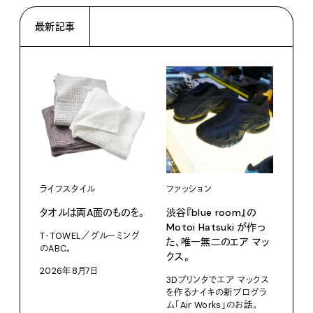
最新記事
ライフスタイル
ファッション
カル
タオルは両A面のものを。
渋⾕『blue room』の
特集
Motoi Hatsuki が作っ
T・TOWEL／グルーミング
NO.
た、唯⼀無⼆のエア マッ
のABC。
クス。
202
2026年8月7日
3Dプリンタでエア マックス
を作るナイキの新プログラ
ム「Air Works」のお話。