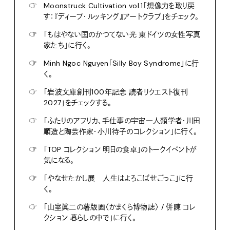
☞
Moonstruck Cultivation vol.1「想像力を取り戻
す：『ディープ・ルッキング』アートクラブ」をチェック。
☞
「もはやない国のかつてない光 東ドイツの女性写真
家たち」に行く。
☞
Minh Ngoc Nguyen「Silly Boy Syndrome」に行
く。
☞
「岩波文庫創刊100年記念 読者リクエスト復刊
2027」をチェックする。
☞
「ふたりのアフリカ、手仕事の宇宙―人類学者・川田
順造と陶芸作家・小川待子のコレクション」に行く。
☞
「TOP コレクション 明日の食卓」のトークイベントが
気になる。
☞
「やなせたかし展 人生はよろこばせごっこ」に行
く。
☞
「山室眞二の薯版画〈かまくら博物誌〉 / 併陳 コレ
クション 暮らしの中で」に行く。