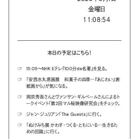
金
曜日
１１:０８:５６
本日の予定はこちら！
☞
15:05〜NHK Eテレ『100分de名著』を見る。
☞
「安西水丸原画展 和菓子の四季―『あじわい』表
紙画から」が気になる。
☞
岡宗秀吾さんとヴァンサン・ギルベールさんによるト
ークイベント「第2回マル秘映像研究会」をチェック。
☞
ジャン・ジュリアン「The Guests」に行く。
☞
「ぬけみち展 かわす・つくる・ともにいる―生きるた
めの回路」に行く。