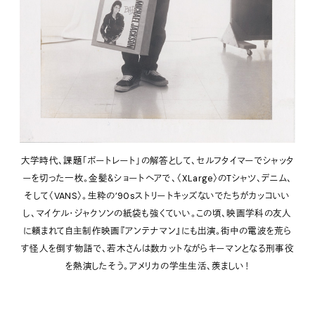
大学時代、課題「ポートレート」の解答として、セルフタイマーでシャッタ
ーを切った一枚。金髪＆ショートヘアで、〈XLarge〉のTシャツ、デニム、
そして〈VANS〉。生粋の’90sストリートキッズないでたちがカッコいい
し、マイケル・ジャクソンの紙袋も強くていい。この頃、映画学科の友人
に頼まれて自主制作映画『アンテナマン』にも出演。街中の電波を荒ら
す怪人を倒す物語で、若木さんは数カットながらキーマンとなる刑事役
を熱演したそう。アメリカの学生生活、羨ましい！