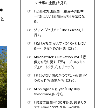
ル 仕事の流儀』を見る。
時
☞
「安西水丸原画展 和菓子の四季
―『あじわい』表紙画から」が気にな
こと
る。
☞
ジャン・ジュリアン「The Guests」に
行く。
☞
「ぬけみち展 かわす・つくる・ともにい
る―生きるための回路」に行く。
☞
Moonstruck Cultivation vol.1「想
像力を取り戻す：『ディープ・ルッキン
グ』アートクラブ」をチェック。
☞
「もはやない国のかつてない光 東ドイ
ツの女性写真家たち」に行く。
☞
Minh Ngoc Nguyen「Silly Boy
Syndrome」に行く。
☞
「岩波文庫創刊100年記念 読者リク
エスト復刊2027」をチェックする。