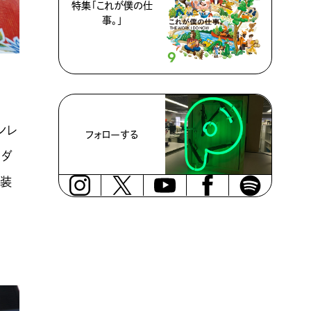
特集「これが僕の仕
事。」
ンレ
フォローする
マダ
服装