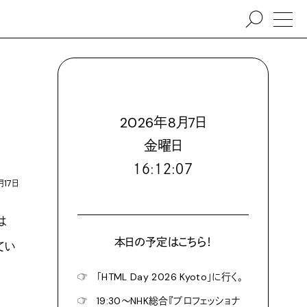
2026
年
8
月
7
日
金
曜日
１６:１２:０９
月17日
は
本日の予定はこちら！
てい
☞
「HTML Day 2026 Kyoto」に行く。
☞
19:30〜NHK総合『プロフェッショナ