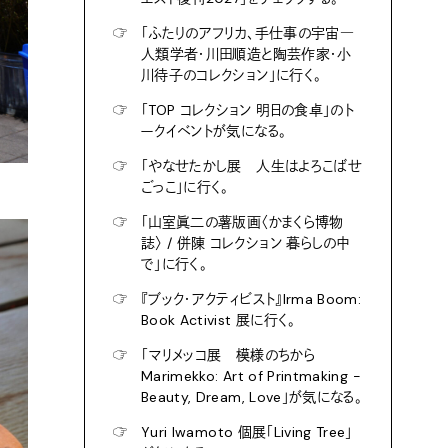
☞
「ふたりのアフリカ、手仕事の宇宙―
人類学者・川田順造と陶芸作家・小
川待子のコレクション」に行く。
☞
「TOP コレクション 明日の食卓」のト
ークイベントが気になる。
☞
「やなせたかし展 人生はよろこばせ
ごっこ」に行く。
☞
「山室眞二の薯版画〈かまくら博物
誌〉 / 併陳 コレクション 暮らしの中
で」に行く。
☞
『ブック・アクティビスト』Irma Boom:
Book Activist 展に行く。
☞
「マリメッコ展 模様のちから
Marimekko: Art of Printmaking -
Beauty, Dream, Love」が気になる。
☞
Yuri Iwamoto 個展「Living Tree」