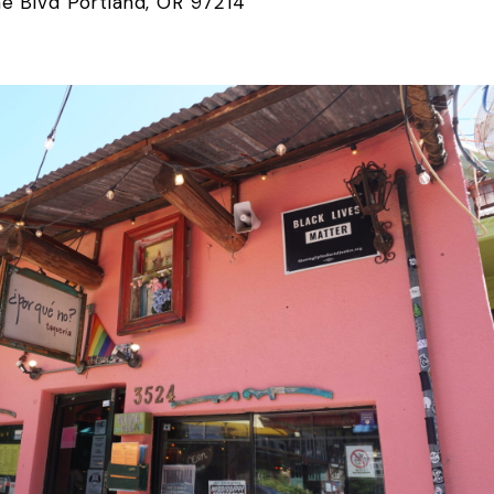
e Blvd Portland, OR 97214