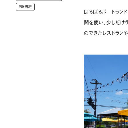
#服部円
はるばるポートランド
間を使い、少しだけ
のできたレストラン