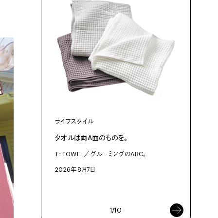
ライフスタイル
ファッショ
タオルは両A面のものを。
渋⾕『blu
作った、
T・TOWEL／グルーミングのABC。
3Dプリン
2026年8月7日
プログラム「
2026年8
1/10