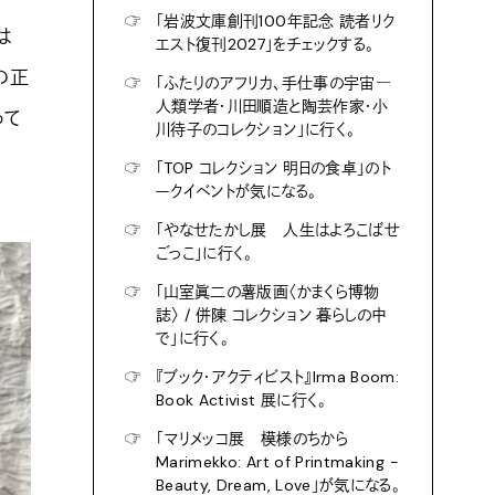
☞
「岩波文庫創刊100年記念 読者リク
は
エスト復刊2027」をチェックする。
の正
☞
「ふたりのアフリカ、手仕事の宇宙―
人類学者・川田順造と陶芸作家・小
って
川待子のコレクション」に行く。
☞
「TOP コレクション 明日の食卓」のト
ークイベントが気になる。
☞
「やなせたかし展 人生はよろこばせ
ごっこ」に行く。
☞
「山室眞二の薯版画〈かまくら博物
誌〉 / 併陳 コレクション 暮らしの中
で」に行く。
☞
『ブック・アクティビスト』Irma Boom:
Book Activist 展に行く。
☞
「マリメッコ展 模様のちから
Marimekko: Art of Printmaking -
Beauty, Dream, Love」が気になる。