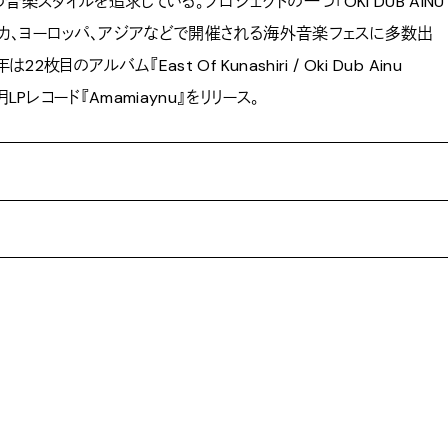
音楽スタイルを追求している。プロジェクトの一つ「OKI DUB AINU
フリカ、ヨーロッパ、アジアなどで開催される海外音楽フェスに多数出
22枚目のアルバム『East Of Kunashiri / Oki Dub Ainu
3月LPレコード『Amamiaynu』をリリース。