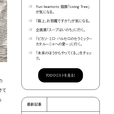
☞
Yuri Iwamoto 個展「Living Tree」
が気になる。
☞
「路上、お邪魔ですか？」が気になる。
☞
企画展「スープはいのち」に行く。
☞
「ピカソ・ミロ・バルセロのセラミックー
カタルーニャへの愛ー」に行く。
☞
「未来のほうからやってくる。」をチェッ
ク。
TODOリストを見る！
の
けて
あ
最新記事