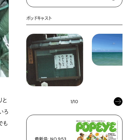
ポッドキャスト
リと
1/10
いろ
でも
最新号: NO.953