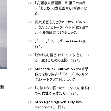
☞
「安西水丸原画展 和菓子の四季
―『あじわい』表紙画から」が気にな
る。
☞
岡宗秀吾さんとヴァンサン・ギルベー
ルさんによるトークイベント「第2回マ
ル秘映像研究会」をチェック。
☞
ジャン・ジュリアン「The Guests」に
行く。
☞
「ぬけみち展 かわす・つくる・ともにい
る―生きるための回路」に行く。
☞
Moonstruck Cultivation vol.1「想
像力を取り戻す：『ディープ・ルッキン
グ』アートクラブ」をチェック。
。新
☞
「もはやない国のかつてない光 東ドイ
ツの女性写真家たち」に行く。
☞
Minh Ngoc Nguyen「Silly Boy
Syndrome」に行く。