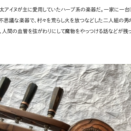
樺太アイヌが主に愛用していたハープ系の楽器だ。一家に一台
が不思議な楽器で、村々を荒らし火を放つなどした二人組の男
り、人間の血管を弦がわりにして魔物をやっつける話などが残