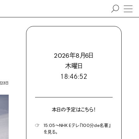
2026
年
8
月
6
日
木
曜日
１８:４６:５４
月23日
本日の予定はこちら！
☞
15:05〜NHK Eテレ『100分de名著』
を見る。