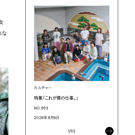
女
うな
カルチャー
カルチャ
特集「これが僕の仕事。」
「これが
NO.953
NO.953
2026年8月6日
2026年8
1/10