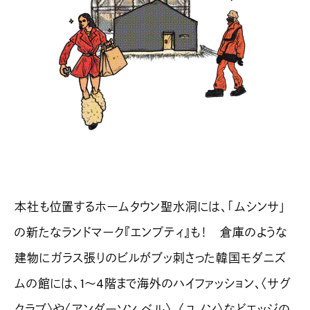
本社も位置するホームタウン聖水洞には、「ムシンサ」
の新たなランドマーク『エンプティ』も！ 倉庫のような
建物にガラス張りのビルがブッ刺さった韓国モダニズ
ムの館には、1〜4階まで海外のハイファッション、〈サグ
クラブ〉や〈アンダーソン ベル〉、〈ユノン〉などエッジの