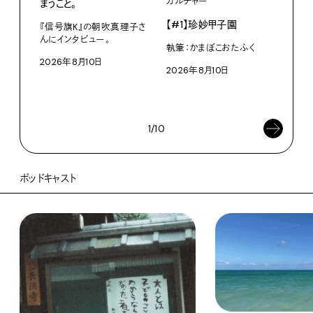
カルチャー
ライ
まうこと。
【#1】珍妙甲子園
白い
『信号旗K』の朝吹真理子さ
から
んにインタビュー。
執筆：かまぼこおたふく
2026年8月10日
W・W
2026年8月10日
ミン
202
1/10
ポッドキャスト