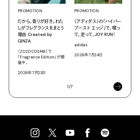
PROMOTION
PROMOTION
PRO
だから、香りが好き。わた
〈アディダス〉の「ハイパー
〈K
しがフレグランスをまとう
ブースト エッジ」で、喋っ
で、
理由 Created by
て、走って、JOY RUN！
ドロ
GINZA
adidas
KEN
〈ZOZOCOSME〉で
2026年7月24日
202
「Fragrance Edition」が開
催中。
2026年7月23日
1/7