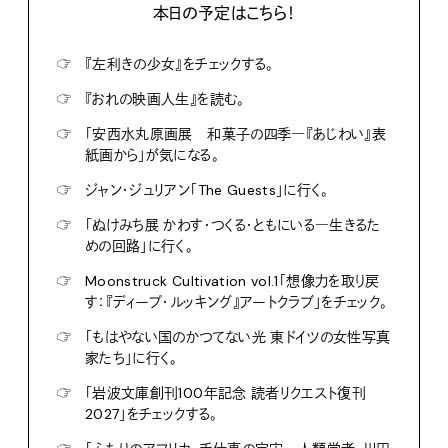
本日の予定はこちら！
☞
『左利きの少女』をチェックする。
☞
『おれの映画人生』を読む。
☞
「安西水丸原画展 和菓子の四季―『あじわい』表
紙画から」が気になる。
☞
ジャン・ジュリアン「The Guests」に行く。
☞
「ぬけみち展 かわす・つくる・ともにいる―生きるた
めの回路」に行く。
☞
Moonstruck Cultivation vol.1「想像力を取り戻
す：『ディープ・ルッキング』アートクラブ」をチェック。
☞
「もはやない国のかつてない光 東ドイツの女性写真
家たち」に行く。
☞
「岩波文庫創刊100年記念 読者リクエスト復刊
2027」をチェックする。