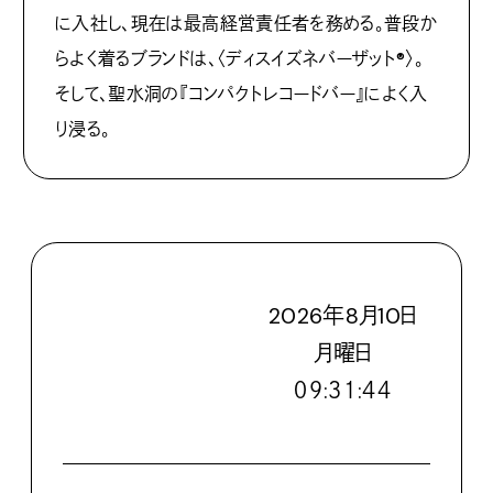
に入社し、現在は最高経営責任者を務める。普段か
らよく着るブランドは、〈ディスイズネバーザット®〉。
そして、聖水洞の『コンパクトレコードバー』によく入
り浸る。
2026
年
8
月
10
日
月
曜日
０９:３１:４５