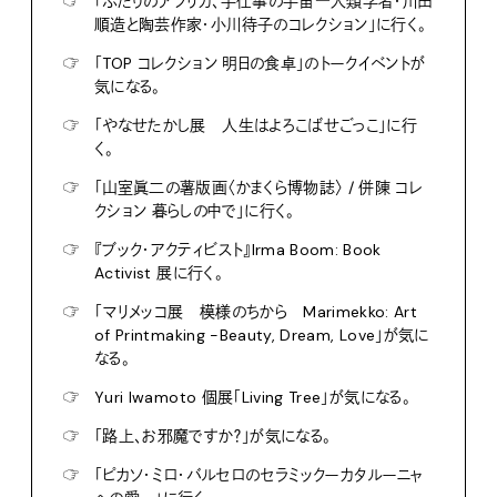
☞
「ふたりのアフリカ、手仕事の宇宙―人類学者・川田
順造と陶芸作家・小川待子のコレクション」に行く。
☞
「TOP コレクション 明日の食卓」のトークイベントが
気になる。
☞
「やなせたかし展 人生はよろこばせごっこ」に行
く。
☞
「山室眞二の薯版画〈かまくら博物誌〉 / 併陳 コレ
クション 暮らしの中で」に行く。
☞
『ブック・アクティビスト』Irma Boom: Book
Activist 展に行く。
☞
「マリメッコ展 模様のちから Marimekko: Art
of Printmaking -Beauty, Dream, Love」が気に
なる。
☞
Yuri Iwamoto 個展「Living Tree」が気になる。
☞
「路上、お邪魔ですか？」が気になる。
☞
「ピカソ・ミロ・バルセロのセラミックーカタルーニャ