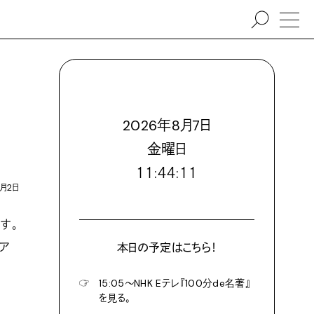
2026
年
8
月
7
日
金
曜日
１１:４４:１６
2月2日
す。
ミア
本日の予定はこちら！
☞
15:05〜NHK Eテレ『100分de名著』
を見る。