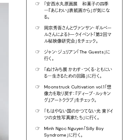
☞
「安西水丸原画展 和菓子の四季
―『あじわい』表紙画から」が気にな
る。
☞
岡宗秀吾さんとヴァンサン・ギルベー
ルさんによるトークイベント「第2回マ
ル秘映像研究会」をチェック。
☞
ジャン・ジュリアン「The Guests」に
行く。
☞
「ぬけみち展 かわす・つくる・ともにい
る―生きるための回路」に行く。
☞
Moonstruck Cultivation vol.1「想
像力を取り戻す：『ディープ・ルッキン
グ』アートクラブ」をチェック。
☞
「もはやない国のかつてない光 東ドイ
ツの女性写真家たち」に行く。
☞
Minh Ngoc Nguyen「Silly Boy
Syndrome」に行く。