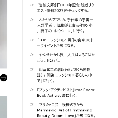
☞
「岩波文庫創刊100年記念 読者リク
エスト復刊2027」をチェックする。
☞
「ふたりのアフリカ、手仕事の宇宙―
人類学者・川田順造と陶芸作家・小
川待子のコレクション」に行く。
☞
「TOP コレクション 明日の食卓」のト
ークイベントが気になる。
☞
「やなせたかし展 人生はよろこばせ
ごっこ」に行く。
☞
「山室眞二の薯版画〈かまくら博物
誌〉 / 併陳 コレクション 暮らしの中
で」に行く。
☞
『ブック・アクティビスト』Irma Boom:
Book Activist 展に行く。
☞
「マリメッコ展 模様のちから
Marimekko: Art of Printmaking -
Beauty, Dream, Love」が気になる。