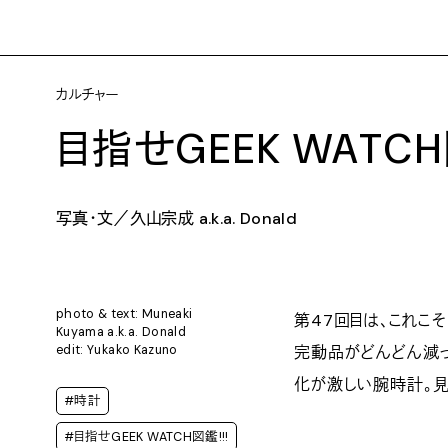
カルチャー
目指せGEEK WATCH図鑑
写真・文／久山宗成 a.k.a. Donald
photo & text: Muneaki
第47回目は、これこそ
Kuyama a.k.a. Donald
edit: Yukako Kazuno
完動品がどんどん減っ
化が激しい腕時計。見
#時計
#目指せGEEK WATCH図鑑!!!