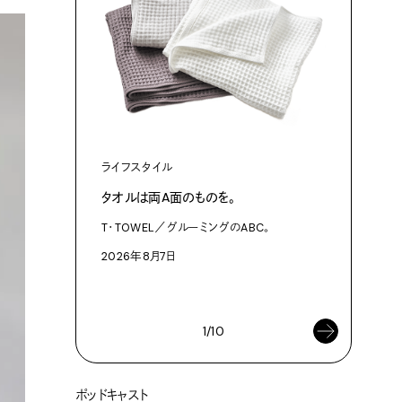
ライフスタイル
ファッショ
タオルは両A面のものを。
渋⾕『blu
作った、
T・TOWEL／グルーミングのABC。
3Dプリン
2026年8月7日
プログラム「
2026年8
1/10
ポッドキャスト