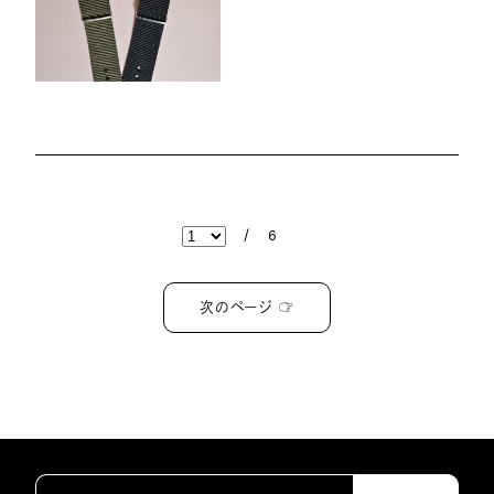
/
6
次のページ ☞