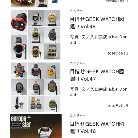
2026
年
3
月
31
日
カルチャー
目指せ
GEEK WATCH
図
鑑
!!! Vol.48
写真・文／久山宗成
a.k.a. Don
ald
2026
年
3
月
5
日
カルチャー
目指せ
GEEK WATCH
図
鑑
!!! Vol.47
写真・文／久山宗成
a.k.a. Don
ald
2026
年
2
月
2
日
カルチャー
目指せ
GEEK WATCH
図
鑑
!!! Vol.46