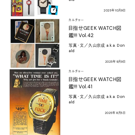
2025
年
10
月
9
日
カルチャー
目指せ
GEEK WATCH
図
鑑
!!! Vol.42
写真・文／久山宗成
a.k.a. Don
ald
2025
年
9
月
9
日
カルチャー
目指せ
GEEK WATCH
図
鑑
!!! Vol.41
写真・文／久山宗成
a.k.a. Don
ald
2025
年
8
月
5
日