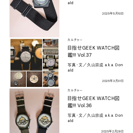
ald
2025
年
5
月
10
日
カルチャー
目指せ
GEEK WATCH
図
鑑
!!! Vol.37
写真・文／久山宗成
a.k.a. Don
ald
2025
年
3
月
31
日
カルチャー
目指せ
GEEK WATCH
図
鑑
!!! Vol.36
写真・文／久山宗成
a.k.a. Don
ald
2025
年
2
月
28
日