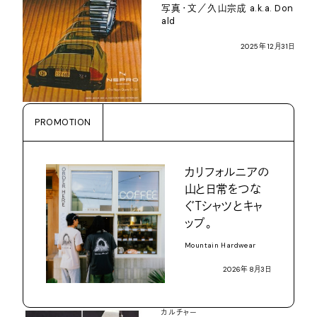
写真・文／久山宗成
a.k.a. Don
ald
2025
年
12
月
31
日
PROMOTION
カリフォルニアの
山と日常をつな
ぐ
Ｔ
シャツとキャ
ップ。
Mountain Hardwear
2026
年
8
月
3
日
カルチャー