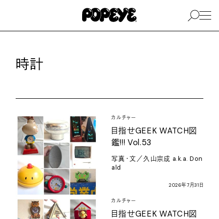
時計
カルチャー
目指せ
GEEK WATCH
図
鑑
!!! Vol.53
写真・文／久山宗成
a.k.a. Don
ald
2026
年
7
月
31
日
カルチャー
目指せ
GEEK WATCH
図