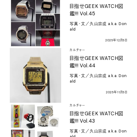
目指せ
GEEK WATCH
図
鑑
!!! Vol.45
写真・文／久山宗成
a.k.a. Don
ald
2025
年
12
月
5
日
カルチャー
目指せ
GEEK WATCH
図
鑑
!!! Vol.44
写真・文／久山宗成
a.k.a. Don
ald
2025
年
11
月
5
日
カルチャー
目指せ
GEEK WATCH
図
鑑
!!! Vol.43
写真・文／久山宗成
a.k.a. Don
ald