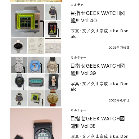
カルチャー
目指せ
GEEK WATCH
図
鑑
!!! Vol.40
写真・文／久山宗成
a.k.a. Don
ald
2025
年
7
月
5
日
カルチャー
目指せ
GEEK WATCH
図
鑑
!!! Vol.39
写真・文／久山宗成
a.k.a. Don
ald
2025
年
6
月
1
日
カルチャー
目指せ
GEEK WATCH
図
鑑
!!! Vol.38
写真・文／久山宗成
a.k.a. Don