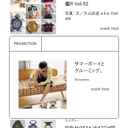
鑑
!!! Vol.52
写真・文／久山宗成
a.k.a. Don
ald
2026
年
7
月
4
日
PROMOTION
サマーボーイと
グルーミング。
Panasonic
2026
年
7
月
9
日
カルチャー