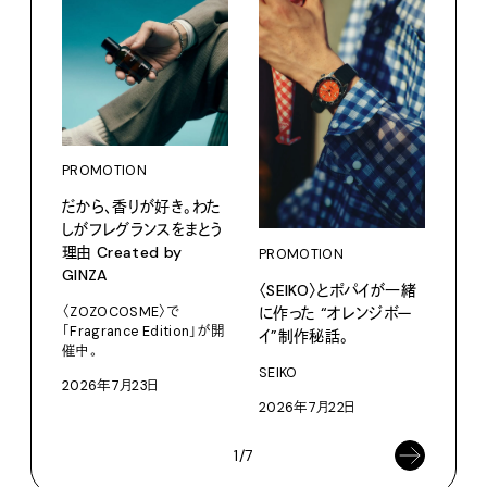
PROMOTION
PRO
だから、香りが好き。わた
サマ
しがフレグランスをまとう
グ。
理由 Created by
PROMOTION
Pana
GINZA
〈SEIKO〉とポパイが一緒
202
に作った “オレンジボー
〈ZOZOCOSME〉で
「Fragrance Edition」が開
イ”制作秘話。
催中。
SEIKO
2026年7月23日
2026年7月22日
1/7