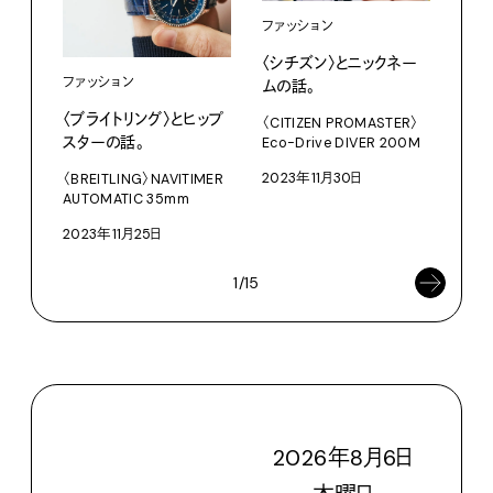
ファ
ファッション
〈ス
〈シチズン〉とニックネー
ファッション
ント
ムの話。
〈ブライトリング〉とヒップ
〈SU
〈CITIZEN PROMASTER〉
スターの話。
Eco-Drive DIVER 200M
202
2023年11月30日
〈BREITLING〉NAVITIMER
AUTOMATIC 35mm
2023年11月25日
1/15
2026
年
8
月
6
日