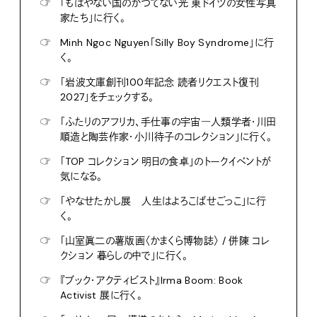
☞
「もはやない国のかつてない光 東ドイツの女性写真
家たち」に行く。
☞
Minh Ngoc Nguyen「Silly Boy Syndrome」に行
く。
☞
「岩波文庫創刊100年記念 読者リクエスト復刊
2027」をチェックする。
☞
「ふたりのアフリカ、手仕事の宇宙―人類学者・川田
順造と陶芸作家・小川待子のコレクション」に行く。
☞
「TOP コレクション 明日の食卓」のトークイベントが
気になる。
☞
「やなせたかし展 人生はよろこばせごっこ」に行
く。
☞
「山室眞二の薯版画〈かまくら博物誌〉 / 併陳 コレ
クション 暮らしの中で」に行く。
☞
『ブック・アクティビスト』Irma Boom: Book
Activist 展に行く。