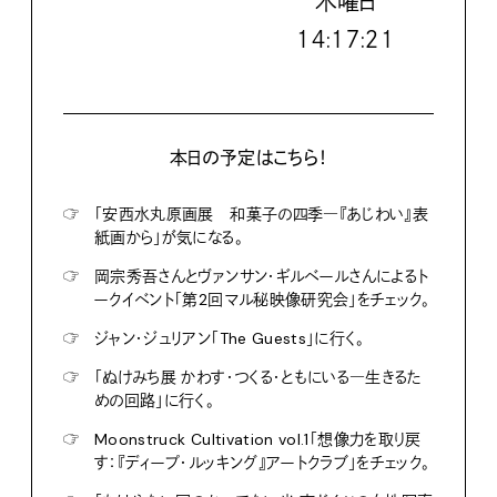
木
曜日
１４:１７:２２
本日の予定はこちら！
☞
「安西水丸原画展 和菓子の四季―『あじわい』表
紙画から」が気になる。
☞
岡宗秀吾さんとヴァンサン・ギルベールさんによるト
ークイベント「第2回マル秘映像研究会」をチェック。
☞
ジャン・ジュリアン「The Guests」に行く。
☞
「ぬけみち展 かわす・つくる・ともにいる―生きるた
めの回路」に行く。
☞
Moonstruck Cultivation vol.1「想像力を取り戻
す：『ディープ・ルッキング』アートクラブ」をチェック。