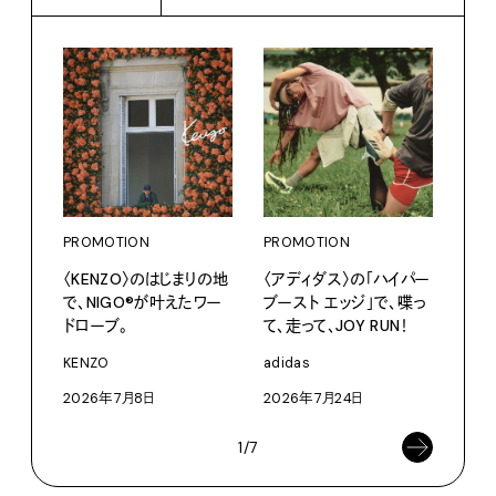
PROMOTION
PROMOTION
PRO
〈KENZO〉のはじまりの地
〈アディダス〉の「ハイパー
愛しの
で、NIGO®が叶えたワー
ブースト エッジ」で、喋っ
パリ
ドローブ。
て、走って、JOY RUN！
ホテ
るか
KENZO
adidas
202
2026年7月8日
2026年7月24日
1/7