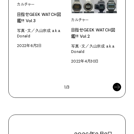
カルチャー
目指せGEEK WATCH図
カルチャー
カル
鑑!!! Vol.3
目指せGEEK WATCH図
新連
写真・文／久山宗成 a.k.a.
鑑!!! Vol.2
WAT
Donald
ギー
2022年6月2日
写真・文／久山宗成 a.k.a.
に? 
Donald
写真・
2022年4月30日
Don
202
1/3