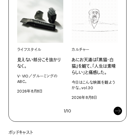
ライフスタイル
カルチャー
ライ
見えない部分こそ抜かり
あにお天湯は『黒猫・白
すぐ
なく。
猫』を観て、「人生は素晴
U・
らしい」と痛感した。
ABC
V・VIO／グルーミングの
ABC。
今日はこんな映画を観よう
202
かな。vol.30
2026年8月8日
2026年8月8日
1/10
ポッドキャスト