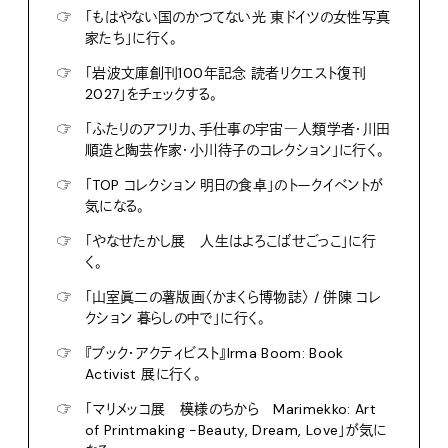
☞
「もはやない国のかつてない光 東ドイツの女性写真
家たち」に行く。
☞
「岩波文庫創刊100年記念 読者リクエスト復刊
2027」をチェックする。
☞
「ふたりのアフリカ、手仕事の宇宙―人類学者・川田
順造と陶芸作家・小川待子のコレクション」に行く。
☞
「TOP コレクション 明日の食卓」のトークイベントが
気になる。
☞
「やなせたかし展 人生はよろこばせごっこ」に行
く。
☞
「山室眞二の薯版画〈かまくら博物誌〉 / 併陳 コレ
クション 暮らしの中で」に行く。
☞
『ブック・アクティビスト』Irma Boom: Book
Activist 展に行く。
☞
「マリメッコ展 模様のちから Marimekko: Art
of Printmaking -Beauty, Dream, Love」が気に