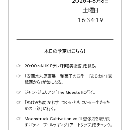
2026
年
8
月
8
日
土
曜日
１６:３４:２０
本日の予定はこちら！
☞
20:00〜NHK Eテレ『日曜美術館』を見る。
☞
「安西水丸原画展 和菓子の四季―『あじわい』表
紙画から」が気になる。
☞
ジャン・ジュリアン「The Guests」に行く。
☞
「ぬけみち展 かわす・つくる・ともにいる―生きるた
めの回路」に行く。
☞
Moonstruck Cultivation vol.1「想像力を取り戻
す：『ディープ・ルッキング』アートクラブ」をチェック。